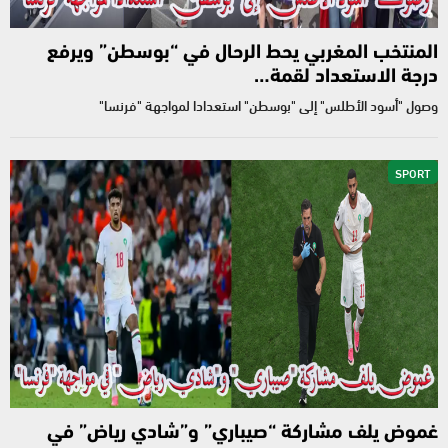
المنتخب المغربي يحط الرحال في “بوسطن” ويرفع
درجة الاستعداد لقمة…
وصول "أسود الأطلس" إلى "بوسطن" استعدادا لمواجهة "فرنسا"
SPORT
غموض يلف مشاركة “صيباري” و”شادي رياض” في