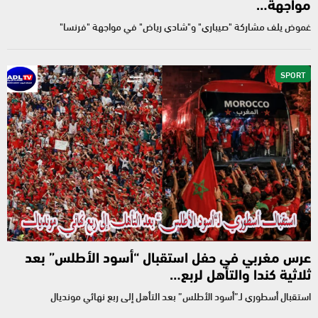
مواجهة…
غموض يلف مشاركة "صيباري" و"شادي رياض" في مواجهة "فرنسا"
SPORT
عرس مغربي في حفل استقبال “أسود الأطلس” بعد
ثلاثية كندا والتأهل لربع…
استقبال أسطوري لـ”أسود الأطلس” بعد التأهل إلى ربع نهائي مونديال