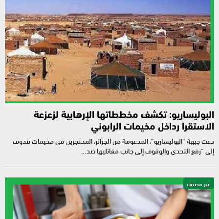
البوليساريو: تكشف مخططاتها الإرهابية لزعزعة
الاستقرا رداخل مخيمات الرابوني
دعت جبهة “البوليساريو”، المدعومة من الجزائر، المحتجزين في مخيمات تندوف
إلى “رفع التحدي والوقوف إلى جانب مقاتليها ضد…
غير مصنف