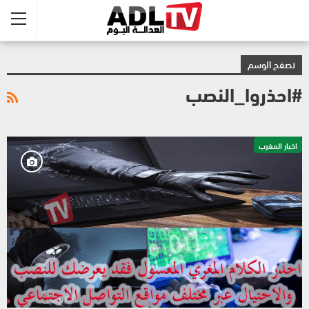
تصفح الوسم
#احذروا_النصب
اخبار المغرب