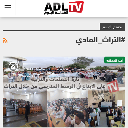
تصفح الوسم
#التراث_المادي
أخبار المملكة