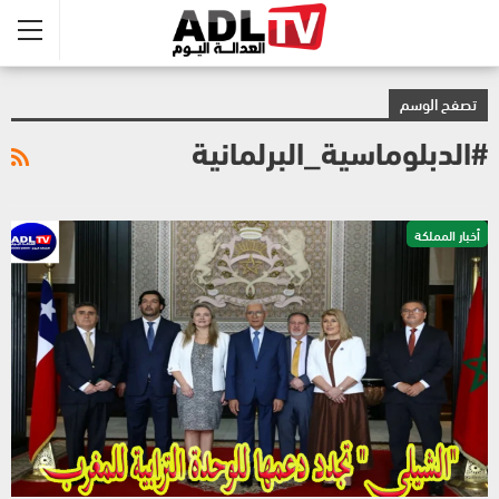
تصفح الوسم
#الدبلوماسية_البرلمانية
أخبار المملكة