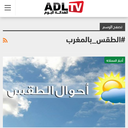
تصفح الوسم
#الطقس_بالمغرب
أخبار المملكة