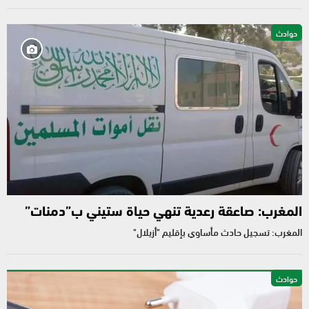
حوادث
المغرب: صاعقة رعدية تنهي حياة ستيني ب”دمنات”
المغرب: تسجيل حادث مأساوي بإقليم "أزيلال"
حوادث