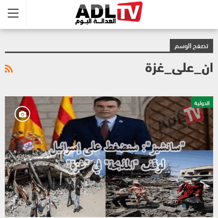
تصفح الوسم
ان_على_غزة
الدولية