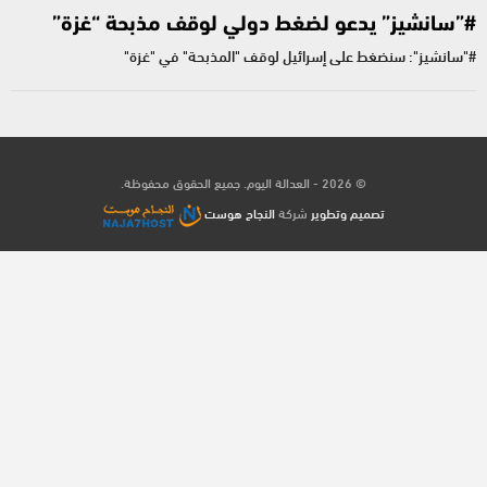
#”سانشيز” يدعو لضغط دولي لوقف مذبحة “غزة”
#"سانشيز": سنضغط على إسرائيل لوقف "المذبحة" في "غزة"
© 2026 - العدالة اليوم. جميع الحقوق محفوظة.
تصميم وتطوير
شركة
النجاح هوست