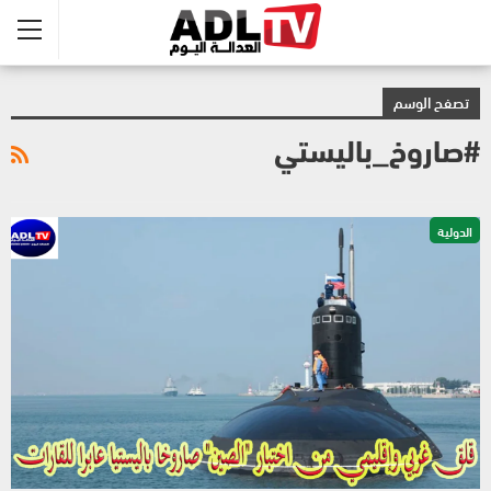
تصفح الوسم
#صاروخ_باليستي
الدولية