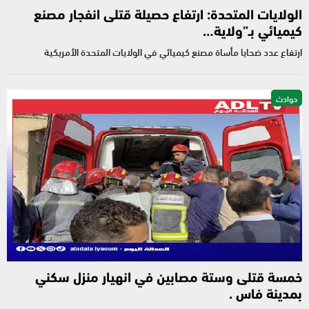
الولايات المتحدة: ارتفاع حصيلة قتلى انفجار مصنع
كيميائي بـ”ولاية…
ارتفاع عدد ضحايا مأساة مصنع كيميائي في الولايات المتحدة الأمريكية
حوادث
خمسة قتلى وستة مصابين في انهيار منزل سكني
بمدينة فاس .