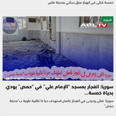
خمسة قتلى في انهيار منزل سكني بمدينة فاس
الدولية
سوريا: انفجار بمسجد “الإمام علي” في “حمص” يودي
بحياة خمسة…
سوريا: قتلى وجرحى في انفجار غامض استهدف حيا ذا غالبية علوية ب"مدينة
حمص"