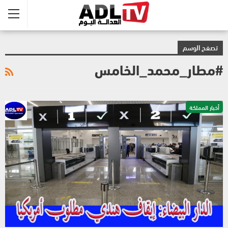
تصفح الوسم
#مطار_محمد_الخامس
أخبار المملكة