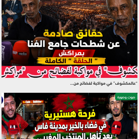
“عالمكشوف” في مواكبة لفضائح من…
صوت وصورة