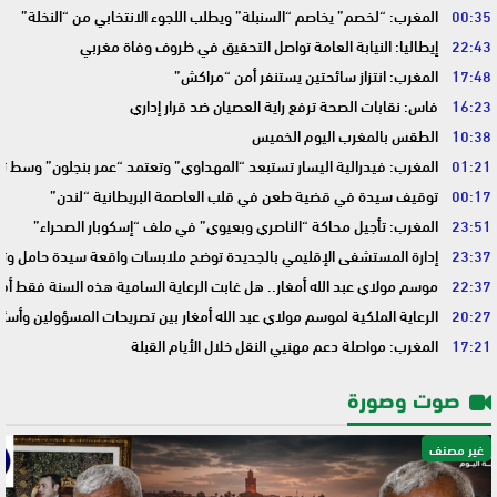
00:35
المغرب: “لخصم” يخاصم “السنبلة” ويطلب اللجوء الانتخابي من “النخلة”
22:43
إيطاليا: النيابة العامة تواصل التحقيق في ظروف وفاة مغربي
17:48
المغرب: انتزاز سائحتين يستنفر أمن “مراكش”
16:23
فاس: نقابات الصحة ترفع راية العصيان ضد قرار إداري
10:38
الطقس بالمغرب اليوم الخميس
01:21
المغرب: فيدرالية اليسار تستبعد “المهداوي” وتعتمد “عمر بنجلون” وسط 
00:17
توقيف سيدة في قضية طعن في قلب العاصمة البريطانية “لندن”
23:51
المغرب: تأجيل محاكة “الناصري وبعيوي” في ملف “إسكوبار الصحراء”
23:37
إدارة المستشفى الإقليمي بالجديدة توضح ملابسات واقعة سيدة حامل وتؤك
22:37
موسم مولاي عبد الله أمغار.. هل غابت الرعاية السامية هذه السنة فقط أم 
20:27
الرعاية الملكية لموسم مولاي عبد الله أمغار بين تصريحات المسؤولين وأسئ
17:21
المغرب: مواصلة دعم مهنيي النقل خلال الأيام القبلة
صوت وصورة
غير مصنف