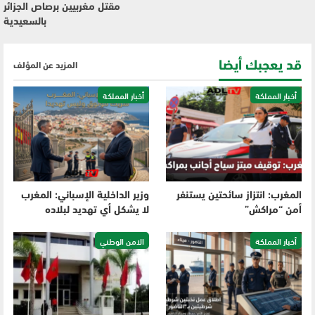
مقتل مغربيين برصاص الجزائر
بالسعيدية
قد يعجبك أيضا
المزيد عن المؤلف
أخبار المملكة
أخبار المملكة
المغرب: انتزاز سائحتين يستنفر
وزير الداخلية الإسباني: المغرب
أمن “مراكش”
لا يشكل أي تهديد لبلاده
أخبار المملكة
الامن الوطني