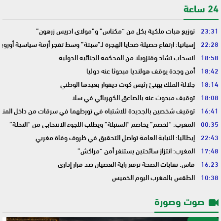
24 ساعة
23:31
توزيع هبات ملكية بكل من “مكناس” و”مولاي ادريس زرهون”
22:28
إسبانيا: ارتفاع حصيلة ضحايا الهجرة لـ”سبتة” وسط تفجر أزمة سياسية أوروب
18:58
انسحاب تشاد وفنزويلا من المحكمة الجنائية الدولية
18:42
أمن وجدة يوقف هولنديا مبحوثا عنه دوليا
18:14
جلالة الملك يهنئ رئيس كوت ديفوار بعيدها الوطني
18:08
توقيف مبحوث عنه بالصاعق الكهربائي في سلا
16:41
توقيف شخصين بالجديدة للاشتباه في تورطهما في سرقات من داخل المنا
00:35
المغرب: “لخصم” يخاصم “السنبلة” ويطلب اللجوء الانتخابي من “النخلة”
22:43
إيطاليا: النيابة العامة تواصل التحقيق في ظروف وفاة مغربي
17:48
المغرب: انتزاز سائحتين يستنفر أمن “مراكش”
16:23
فاس: نقابات الصحة ترفع راية العصيان ضد قرار إداري
10:38
الطقس بالمغرب اليوم الخميس
صوت وصورة