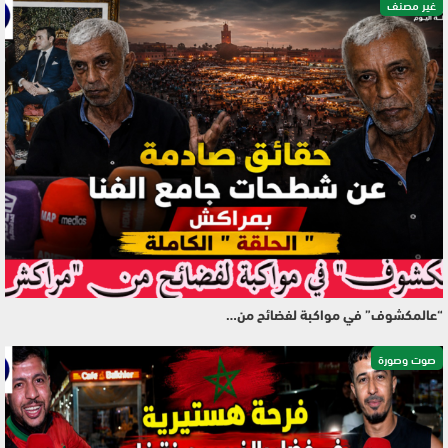
غير مصنف
“عالمكشوف” في مواكبة لفضائح من…
صوت وصورة