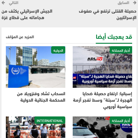
السابق
التالي
حصيلة القتلى ترتفع في صفوف
الجيش الإسرائيلي يكثف من
الإسرائليين
هجاماته على قطاع غزة
قد يعجبك أيضا
المزيد عن المؤلف
أخبار المملكة
الدولية
إسبانيا: ارتفاع حصيلة ضحايا
انسحاب تشاد وفنزويلا من
الهجرة لـ”سبتة” وسط تفجر أزمة
المحكمة الجنائية الدولية
سياسية أوروبي
أخبار المملكة
INTERNATIONAL