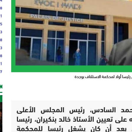
08
41
35
43
48
23
38
21
17
ن رئيسا أولا لمحكمة الاستئناف بوجدة
غ
مد السادس، رئيس المجلس الأعلى
على تعيين الأستاذ خالد بنكيران، رئيسا
، بعد أن كان يشغل رئيسا للمحكمة