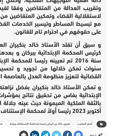
ذاته أهمية التوجيهات الملكية، وخلص إ
وتقريب العدالة من المتقاضين وفقا لقيم
لاستقلالية القضاء وتمكين المتقاضين من
مع تبسيط المساطر وتيسير الخدمات القضا
على حقوقهم في احترام تام للقانون.
و سبق أن تقلد الأستاذ خالد بنكيران ال
كرئيس المحكمة الإبتدائية ببركان و بعدها
سنة 2016 تم تعيينه رئيسا للمحك
سنوات تمكن خلالها من تجويد و تحسين ا
القضائية لتعزيز منظومة العدل بالعاصمة ال
و تمكن الأستاذ خالد بنكيران بفضل نزاهته
الإبتدائية بفاس من تحقيق نتائج بمؤشرات
أكتوبر 2023 رئيسا أولاً لمحكمة الإستئناف بوجدة.
أخبار المغرب
تعيين خالد بن كيران رئيسا لمحكمة الإسثئناف وجدة
مح
شارك