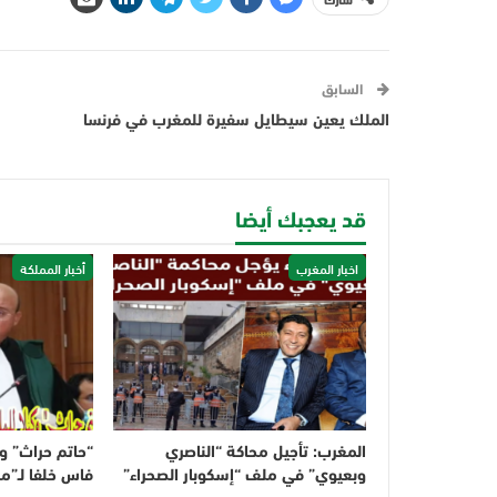
السابق
الملك يعين سيطايل سفيرة للمغرب في فرنسا
قد يعجبك أيضا
اخبار المغرب
أخبار المملكة
المغرب: تأجيل محاكة “الناصري
“حاتم حراث” وك
وبعيوي” في ملف “إسكوبار الصحراء”
فاس خلفا لـ”م