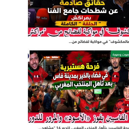
المكشوف” في مواكبة لفضائح من…
وت وصورة
حة الفاسيين بتأهل المنخب المغربي للدور 16 “مشاهد…