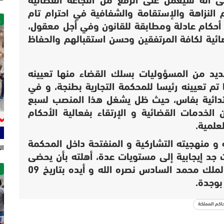
لى أنه سيعمل على الرفع من النجاعة القضائية
 النزاهة والإستقامة والشفافية في احترام تام
غ
 أحكام عادلة ومطابقة للقانون وفي أجل معقول،
ئية لكافة المرتفقين وحسن استقبالهم والحفاظ
عديد من المسؤوليات بسلك القضاء منها تعيينه
 تم تعيينه رئيسا للمحكمة التجارية بطنجة، و في
مة الإبتدائية بفاس، حيث ظل يشغل هذا المنصب لسبع
لخدمات القضائية و الإرتقاء بفعالية الأحكام
علمية.
 و منهجيته التشاركية و المنفتحة داخل المحكمة
ال
 جد إيجابية إلى مستويات عدة، أهلته بأن يحضى
ص
بالثقة الملكية الميمونة حيث عينه جلالة الملك محمد السادس نصره الله و أيده بتاريخ 09
اكم المملكة