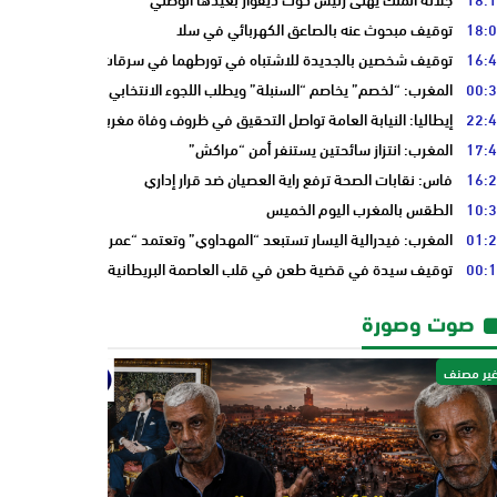
18:
توقيف مبحوث عنه بالصاعق الكهربائي في سلا
16:
توقيف شخصين بالجديدة للاشتباه في تورطهما في سرقات من داخل المنازل
00:
المغرب: “لخصم” يخاصم “السنبلة” ويطلب اللجوء الانتخابي من “النخلة”
22:
إيطاليا: النيابة العامة تواصل التحقيق في ظروف وفاة مغربي
17:
المغرب: انتزاز سائحتين يستنفر أمن “مراكش”
16:
فاس: نقابات الصحة ترفع راية العصيان ضد قرار إداري
10:
الطقس بالمغرب اليوم الخميس
01:
المغرب: فيدرالية اليسار تستبعد “المهداوي” وتعتمد “عمر بنجلون” وسط تدا
00:
توقيف سيدة في قضية طعن في قلب العاصمة البريطانية “لندن”
صوت وصورة
ير مصنف