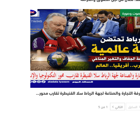
وت وصورة
فة التجارة والصناعة لجهة الرباط سلا القنيطرة تقارب محور…
السابق
التالي
1 من 5