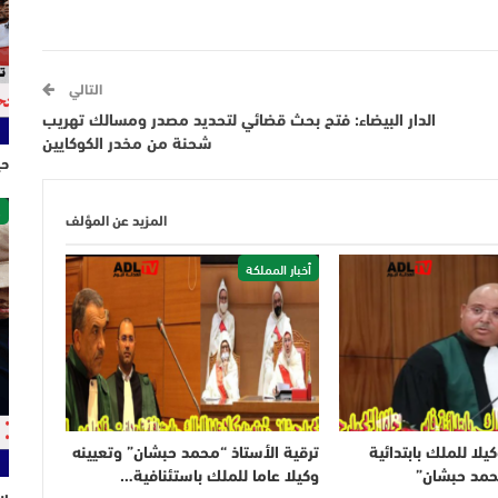
التالي
الدار البيضاء: فتح بحث قضائي لتحديد مصدر ومسالك تهريب
شحنة من مخدر الكوكايين
حي
ص
المزيد عن المؤلف
أخبار المملكة
يلا للملك بابتدائية
ترقية الأستاذ “محمد حبشان” وتعيينه
حمد حبشان”
وكيلا عاما للملك باستئنافية…
سل