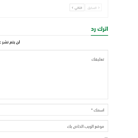
السابق
التالي
اترك رد
لن يتم نشر ع