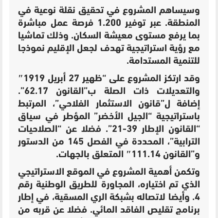
وسيساهم المشروع في تحقيق نقلة نوعية في
المنطقة. عبر توفير 1.200 فرصة عمل مباشرة
بما يرفع مستوى معيشة السكان. وذلك تماشيا
مع رؤية استراتيجية تهدف لجعل الإقليم نموذجا
للتنمية المستدامة.
وقد ارتكز المشروع على “ظهير 27 أبريل 1919″
والتعديلات ذات الصلة ب”القانون 62.17”.
إضافة ل”قانون
الاستثمار الفلاحي”، المرتبط
باستراتيجية “الجيل الأخضر” المؤطر في سياق
“القانون الإطار 39-21”. فضلا عن “الصلاحيات
الترابية”، المحددة في الفصل 145 من الدستور
و”القانون 111.14″ المتعلق بالجهات.
وتكمن أهمية المشروع في الموقع
الاستراتيجي
الذي تم اختياره، ال
مجاورة للطريق الوطنية رقم
4. وأيضا ل
اتصاله بشبكة الري المسقية، في إطار
برنامج تقليص الفاقد المائي. فضلا عن قربه
من