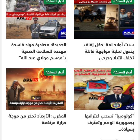
أخبار المملكة
أخبار المملكة
سبت أولاد نمة: حفل زفاف
الجديدة: مصادرة مواد فاسدة
يتحول لحلبة مواجهة قاتلة
مهددة للسلامة الصحية
تخلف قتيلا وجرحى
بـ”موسم مولاي عبد الله”
أخبار المملكة
أخبار المملكة
“كولومبيا” تسحب اعترافها
المغرب: الأرصاد تحذر من موجة
بجمهورية الوهم وتعترف
حرارة مرتفعة
بسيادة…