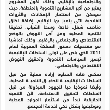
والاجتماعية بالإقليم. وذلك لكون المشروع
يعتبر من أكبر المشاريع التنموية بالمنطقة. حيث
سيمكن من استثمار الإمكانات والثروات
الفلاحية التي يتميز بها الإقليم. إضافة لخلق
مناصب شغل، خاصة وسط الشباب. تحقيقا
للتنمية المحلية ومن أجل النهوض بالوضع
الاقتصادي والاجتماعي بالإقليم. وذلك تماشيا
مع مقتضيات دستور المملكة المغربية لعام
2011 الذي ينص على تولي السلطات الإقليمية
تيسير السياسات التنموية وتحقيق النهوض
الاقتصادي والاجتماعي.
تعكس هاته الخطوة إرادة فعلية من قبل
السلطات الإقليمية لتحقيق التنمية المحلية.
وأيضا نموذجا حيا للجهود المبذولة من قِبل
السلطات لتحقيق الاستدامة. لأن التنمية
الحقيقية تبدأ من استثمار الموارد المحلية
وتوظيفها بشكل ذكي لخدمة المجتمع.