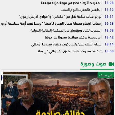
13:28
المغرب: الأرصاد تحذر من موجة حرارة مرتفعة
13:12
الطقس بالمغرب اليوم السبت
23:31
توزيع هبات ملكية بكل من “مكناس” و”مولاي ادريس زرهون”
22:28
إسبانيا: ارتفاع حصيلة ضحايا الهجرة لـ”سبتة” وسط تفجر أزمة سياسية أوروب
18:58
انسحاب تشاد وفنزويلا من المحكمة الجنائية الدولية
18:42
أمن وجدة يوقف هولنديا مبحوثا عنه دوليا
18:14
جلالة الملك يهنئ رئيس كوت ديفوار بعيدها الوطني
18:08
توقيف مبحوث عنه بالصاعق الكهربائي في سلا
صوت وصورة
غير مصنف