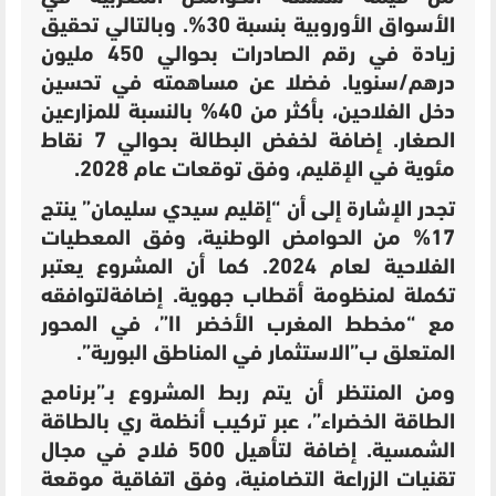
الأسواق الأوروبية بنسبة 30%. وبالتالي تحقيق
زيادة في رقم الصادرات بحوالي
450 مليون
درهم/سنوي
ا.
فضلا عن مساهمته في تحسين
دخل الفلاحين، بأكثر من 40% بالنسبة للمزارعين
الصغار. إضافة ل
خفض البطالة بحوالي 7 نقاط
مئوية في الإقليم، وفق توقعات عام 2028.
تجدر الإشارة إلى أن “إقليم سيدي سليمان” ينتج
17% من الحوامض الوطنية، وفق المعطيات
الفلاحية لعام 2024. كما أن المشروع يعتبر
تكملة لمنظومة أقطاب جهوية. إضافةلتوافقه
مع “
مخطط المغرب الأخضر II”، في المحور
المتعلق ب”الاستثمار في المناطق البورية”.
ومن المنتظر أن يتم ربط المشروع بـ”برنامج
الطاقة الخضراء”، عبر تركيب أنظمة ري بالطاقة
الشمسية. إضافة ل
تأهيل 500 فلاح في مجال
تقنيات الزراعة التضامنية، وفق اتفاقية موقعة