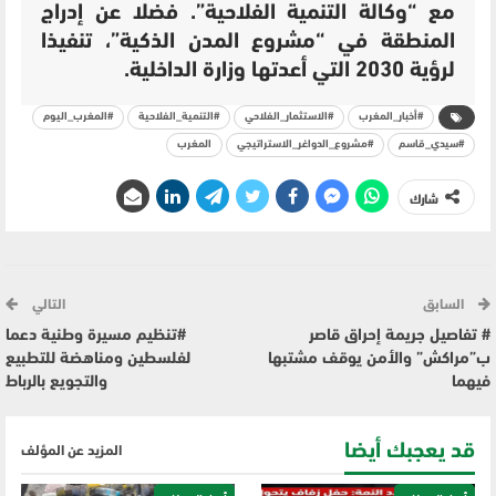
مع “وكالة التنمية الفلاحية”. فضلا عن
إدراج
المنطقة في “مشروع المدن الذكية”، تنفيذا
لرؤية 2030 التي أعدتها وزارة الداخلية.
#أخبار_المغرب
#الاستثمار_الفلاحي
#التنمية_الفلاحية
#المغرب_اليوم
#سيدي_قاسم
#مشروع_الدواغر_الاستراتيجي
المغرب
شارك
السابق
التالي
# تفاصيل جريمة إحراق قاصر
#تنظيم مسيرة وطنية دعما
ب”مراكش” والأمن يوقف مشتبها
لفلسطين ومناهضة للتطبيع
فيهما
والتجويع بالرباط
قد يعجبك أيضا
المزيد عن المؤلف