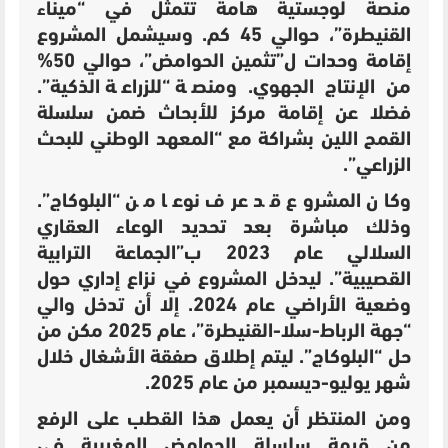
منصة لوجستية هامة تتمثل في “ميناء
القنيطرة”، حوالي 45 كم. وسيشمل المشروع
إقامة
وحدات ل”تثمين الحوامض”، حوالي 50%
من الإنتاج الجهوي. و
منصة “للزراعة الذكية”.
فضلا عن إقامة
مركز للأبحاث ضمن سلسلة
القمح اللين بشراكة مع “المعهد الوطني للبحث
الزراعي”.
وكان المشروع قد عرف نوعا من “البلوكاج”.
وذلك مباشرة بعد تحديد الوعاء العقاري
السلالي عام
2023 ب”الجماعة الترابية
القصيبية”. ليدخل المشروع في نزاع إداري حول
وضعية الأراضي عام
2024. إلا أن تدخل
والي
“جهة الرباط-سلا-القنيطرة”، عام 2025 مكن من
حل “البلوكاج”. ليتم إطلاق
صفقة الأشغال خلال
شهر يوليو-ديسمبر من عام 2025.
ومن المنتظر أن يعمل هذا القطب على الرفع
من قيمة سلسلة الحوامض المغربية في