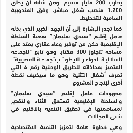
يقارب 200 مليار سنتيم. ومن شأنه أن يخلق
1.200 منصب شغل مباشر، وفق المندوبية
السامية للتخطيط.
كما تجدر الإشارة إلى أن الجهد الكبير الذي بذله
عامل إقليم “سيدي سليمان” بمعية السلطة
الإقليمية مكن من توفير وعاء عقاري يمتد على
مساحة تتجاوز 300 هكتار. وهو تابع “للجماعة
السلالية الدواغر للايطو” ب”جماعة القصيبية”.
المتميز بمحاذاته للطريق الوطنية رقم 4 التي
تعرف أشغال التثنية.
وهو ما سيضيف
نقطة
أخرى لإنجاح المشروع.
مجهودات عامل إقليم “سيدي سليمان”
والسلطة الإقليمية تستحق الثناء والتقدير
لمساهمتها في تحقيق التنمية بالاقليم في
شتى المجالات.
وهي خطوة هامة لتعزيز التنمية الاقتصادية