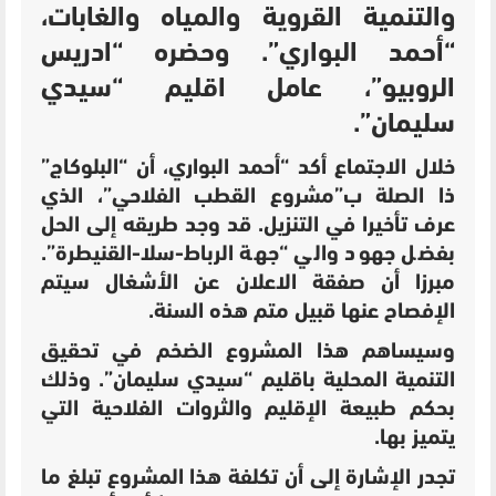
والتنمية القروية والمياه والغابات،
“أحمد البواري”. وحضره “ادريس
الروبيو”، عامل اقليم “سيدي
سليمان”.
خلال الاجتماع أكد “أحمد البواري، أن “البلوكاج”
ذا الصلة ب”مشروع القطب الفلاحي”، الذي
عرف تأخيرا في التنزيل. قد وجد طريقه إلى الحل
بفضل جهود والي “جهة الرباط-سلا-القنيطرة”.
مبرزا أن صفقة الاعلان عن الأشغال سيتم
الإفصاح عنها قبيل متم هذه السنة.
وسيساهم هذا المشروع الضخم في تحقيق
التنمية المحلية باقليم “سيدي سليمان”. وذلك
بحكم طبيعة الإقليم والثروات الفلاحية التي
يتميز بها.
تجدر الإشارة إلى أن تكلفة هذا المشروع تبلغ ما