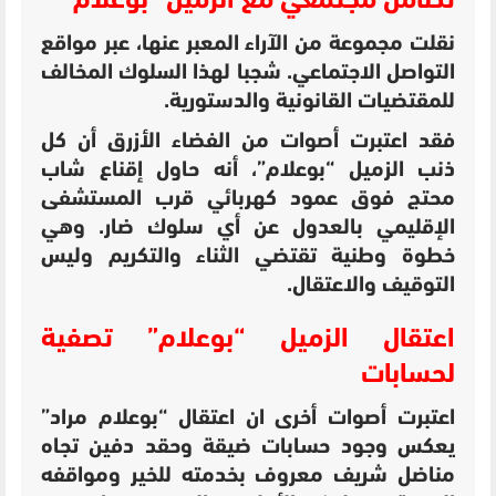
تضامن مجتمعي مع الزميل “بوعلام”
نقلت مجموعة من الآراء المعبر عنها، عبر مواقع
التواصل الاجتماعي. شجبا لهذا السلوك المخالف
للمقتضيات القانونية والدستورية.
فقد اعتبرت أصوات من الفضاء الأزرق أن كل
ذنب الزميل “بوعلام”، أنه حاول إقناع شاب
محتج فوق عمود كهربائي قرب المستشفى
الإقليمي بالعدول عن أي سلوك ضار. وهي
خطوة وطنية تقتضي الثناء والتكريم وليس
التوقيف والاعتقال.
اعتقال الزميل “بوعلام” تصفية
لحسابات
اعتبرت أصوات أخرى ان اعتقال “بوعلام مراد”
يعكس وجود حسابات ضيقة وحقد دفين تجاه
مناضل شريف معروف بخدمته للخير ومواقفه