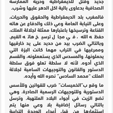
جديد وقتل للديمقراطية وحرية الممارسة
الصحافية بدعاوى بالية اكل الدهر عليها وشرب.
فالمغرب بلد الديمقراطية والحقوق والحريات،
وعلى النيابة العامة وعي ذلك والدفاع عن هاته
القناعة وترسيخها باعتبارها ممثلة لجلالة الملك،
حفظه الله، في مجال ترسيخ هاته القيم.
وبالتالي الضرب بيد من حديد على يد خارقيها
وممرغيها في التراب مهما كانت البزة التي
يحملونها، والمسدس الذي يستعملونه، والقسم
الذي أدوه. لأنه لا سلطة تعلو فوق سلطة
الدستور والقانون والتوجيهات السامية لجلالة
الملك “محمد السادس” نصره الله وأيده.
ما وقع ب”الخميسات” ضرب للقوانين وللأسس
الدستورية وللتوجيهات الرسمية الصادرة. وهي
تضع الزيت في أجواء البلاد الملتهبة. وترسل
بالتالي رسائل إضافية بلا وعي منها يتم
استثمارها من قبل أعداء الوحدة الترابية