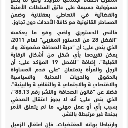
المغرب احتقانا اجتماعيا متزايدا. وهو ما يضع
مسؤولية جسيمة على عاتق السلطات الأمنية
والقضائية في التعاطي بعقلانية وضمن
المساطر القانونية مع كافة الأحداث دون تجاوز.
فالنص الدستوري واضح، وهو ما يعكسه
“الفضل 28 من الدستور المغربي” لعام 2011،
الذي ينص على: أن
“حرية الصحافة مضمونة، ولا
يمكن تقييدها بأي شكل من أشكال الرقابة
القبلية”. إضافة “للفصل
19 المؤكد على: أن
الرجل والمرأة يتمتعان
“على قدم المساواة
بالحقوق والحريات المدنية والسياسية
والاقتصادية والاجتماعية والثقافية والبيئية”.
فضلا عن
“قانون الصحافة والنشر رقم 88.13″،
الذي ينص على: أنه لا يجوز اعتقال الصحفي
بسبب رأي أو عمل مهني، ما لم يتعلق الأمر
بجنحة غير مرتبطة بالنشر.
وارتباطا بهاته المقتضيات، فإن اعتقال الزميل