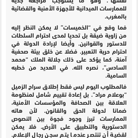
نفسها”. وهو ما يستوجب مراجعة جدية
للممارسات الميدانية للأجهزة الأمنية والقضائية
بالمغرب.
فما وقع في “الخميسات” لا يمكن النظر إليه
من زاوية ضيقة بل تحديا لمدى احترام السلطات
للدستور والقوانين. وأيضا لإرادة الدولة في
احترام حرية التعبير. فضلا عن خلق بيئة صحفية
آمنة، كما يؤكد على ذلك جلالة الملك “محمد
السادس”، نصره الله. في العديد من خطبه
السامية.
فالمطلوب اليوم ليس فقط إطلاق سراح الزميل
“بوعلام مراد”. بل إعادة تقييم شامل لمنظومة
العلاقة بين الصحافة والمؤسسات الأمنية،
ضمانا لدولة الحق والقانون. لأن هاته
الممارسات تبرز وجود
فجوة بين النصوص
الدستورية والتطبيق على الأرض. فلا يمكن
لقضية أن تنتصر عندما يتم سجن رجال الإعلام.