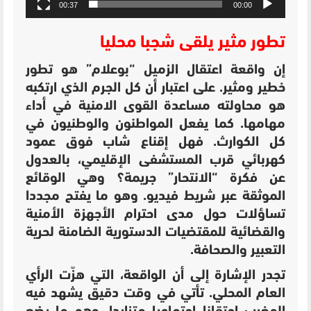
00:37
00:00
تطور مثير يلقى شجبا محليا
إن واقعة اعتقال الزميل “بوعلام” هو تطور
خطير ومثير. على اعتبار أن كل الجرم الذي ارتكبه
هو محاولته مساعدة القوى الامنية في أداء
مهامها. كما يفعل المواطنون والوطنيون في
كل الكوارث. فهل إقناع شاب فوق عمود
كهربائي قرب المستشفى الإقليمي، بالعدول
عن فكرة “الانتحار” جريمة؟ وهي الوقائع
الموثقة عبر شريط فيديو. وهو ما يفتح مجددا
تساؤلات حول مدى احترام الأجهزة الأمنية
والقضائية للمقتضيات الدستورية الضامنة لحرية
التعبير والصحافة.
تجدر الإشارة إلى أن الواقعة، التي هزّت الرأي
العام المحلي. تأتي في وقت دقيق يشهد فيه