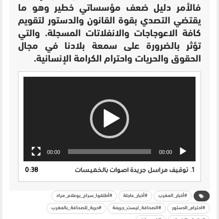
فالأمر دليل ضعف مؤسساتي خطير وهو ما
يقتضي التصدي بقوة القانون والدستور لتقويم
كافة الاعوجاجات والانفلاتات المسجلة. والتي
تؤثر بالضرورة على سمعة بلادنا في مجال
الحقوق والحريات واحترام الكرامة الإنسانية.
مشغل
الفيديو
00:00
00:00
1. توقيف مراسل جريدة اصوات بالخميسات
0:38
#أخبار_المغرب
#أخبار_عاجلة
#أطلقوا_سراح_بوعلام_مراد
#احترام_الدستور
#الصحافة_ليست_جريمة
#حرية_للصحافة_بالمغرب