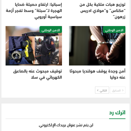
توزيع هبات ملكية بكل من
إسبانيا: ارتفاع حصيلة ضحايا
“مكناس” و”مولاي ادريس
الهجرة لـ”سبتة” وسط تفجر أزمة
زرهون”
سياسية أوروبي
الامن الوطني
الامن الوطني
أمن وجدة يوقف هولنديا مبحوثا
توقيف مبحوث عنه بالصاعق
عنه دوليا
الكهربائي في سلا
السابق
التالي
اترك رد
لن يتم نشر عنوان بريدك الإلكتروني.