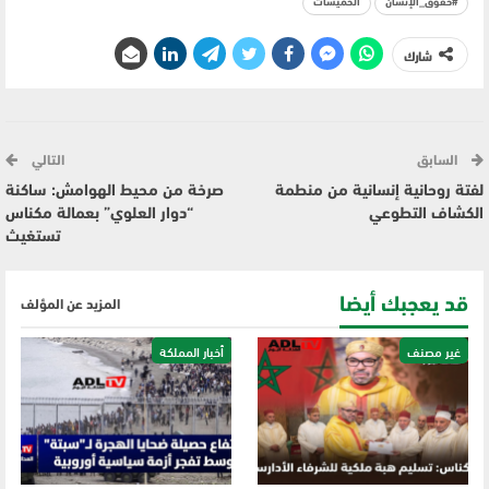
#حقوق_الإنسان
الخميسات
شارك
السابق
التالي
لفتة روحانية إنسانية من منطمة
صرخة من محيط الهوامش: ساكنة
الكشاف التطوعي
“دوار العلوي” بعمالة مكناس
تستغيث
قد يعجبك أيضا
المزيد عن المؤلف
غير مصنف
أخبار المملكة