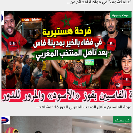
“عالمكشوف” في مواكبة لفضائح من…
صوت وصورة
فرحة الفاسيين بتأهل المنخب المغربي للدور 16 “مشاهد…
غير مصنف