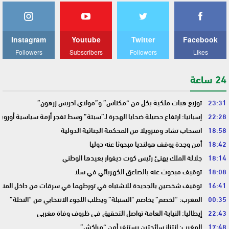
Instagram
Youtube
Twitter
Facebook
Followers
Subscribers
Followers
Likes
24 ساعة
23:31
توزيع هبات ملكية بكل من “مكناس” و”مولاي ادريس زرهون”
22:28
إسبانيا: ارتفاع حصيلة ضحايا الهجرة لـ”سبتة” وسط تفجر أزمة سياسية أوروب
18:58
انسحاب تشاد وفنزويلا من المحكمة الجنائية الدولية
18:42
أمن وجدة يوقف هولنديا مبحوثا عنه دوليا
18:14
جلالة الملك يهنئ رئيس كوت ديفوار بعيدها الوطني
18:08
توقيف مبحوث عنه بالصاعق الكهربائي في سلا
16:41
توقيف شخصين بالجديدة للاشتباه في تورطهما في سرقات من داخل المنا
00:35
المغرب: “لخصم” يخاصم “السنبلة” ويطلب اللجوء الانتخابي من “النخلة”
22:43
إيطاليا: النيابة العامة تواصل التحقيق في ظروف وفاة مغربي
17:48
المغرب: انتزاز سائحتين يستنفر أمن “مراكش”