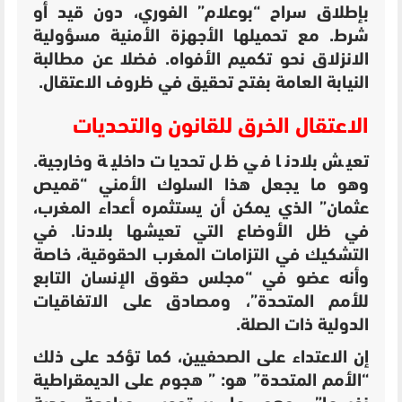
ب
إطلاق سراح “بوعلام” الفوري، دون قيد أو
شرط. مع تحميلها
الأجهزة الأمنية مسؤولية
الانزلاق نحو تكميم الأفواه. فضلا عن
مطالبة
النيابة العامة بفتح تحقيق في ظروف الاعتقال.
الاعتقال الخرق للقانون والتحديات
تعيش بلادنا في ظل تحديات داخلية وخارجية.
وهو ما يجعل هذا السلوك الأمني “قميص
عثمان” الذي يمكن أن يستثمره أعداء المغرب،
في ظل الأوضاع التي تعيشها بلادنا. في
التشكيك في التزامات المغرب الحقوقية، خاصة
وأنه عضو في “مجلس حقوق الإنسان التابع
للأمم المتحدة”، ومصادق على الاتفاقيات
الدولية ذات الصلة.
إن الاعتداء على الصحفيين، كما تؤكد على ذلك
“الأمم المتحدة” هو: ” هجوم على الديمقراطية