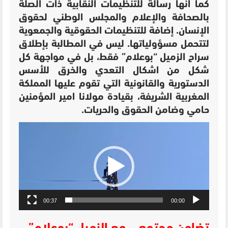
كما انها رسالة للتنظيمات النقابية ذات الصلة
بالصحافة والإعلام والمجلس الوطني لحقوق
الإنسان. إضافة للتنظيمات الحقوقية والجمعوية
لتتحمل مسؤولياتها. ليس في المطالبة بإطلاق
سراح الزميل “بوعلام” فقط، بل في مواجهة كل
شكل من اشكال التعدي والخرق للأسس
الدستورية والقانونية التي تقوم عليها المملكة
المغربية الشريفة، بقيادة مولانا امير المؤمنين
حامي وضامن الحقوق والحريات.
مشغل
الفيديو
00:37
00:00