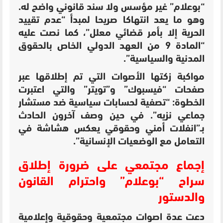
“بوعلام” غير مؤسس ولا سند قانوني واضح له.
وهو ما يعد انتهاكا صريحا لمبدأ “عدم تقييد
الحرية إلا بأمر قضائي معلل”، كما نصت عليه
“المادة 9 من العهد الدولي الخاص بالحقوق
المدنية والسياسية”.
مواكبة زكتها الأصوات التي تم إطلاقها عبر
صفحات “فيسبوك” و”تويتر” والتي اعتبرت
الخطوة: “تصفية لحسابات سياسية ضد مستشار
جماعي نزيه”. في حين وصف آخرون الحادث
بـ”انفلات أمني وحقوقي يعكس هشاشة في
التعامل مع الوضعيات الإنسانية”.
إجماع مجتمعي على ضرورة إطلاق
سراح “بوعلام” واحترام القانون
والدستور
دعت عدة اصوات مجتمعية وحقوقية وإعلامية