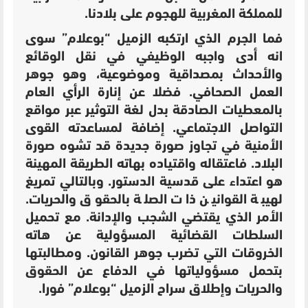
للمملكة المغربية للهجوم على بلادنا.
فما الجرم الذي ارتكبه الزميل “بوعلام” سوى
انه أدى واجبه الوظيفي في نقل الوقائع
والأحداث بمصداقية وموضوعية، وهو جوهر
العمل الصحافي. فضلا عن إنارة الرأي العام
بالمعطيات الصادقة بدل لغة التوثير عبر مواقع
التواصل الاجتماعي. إضافة لمساعدته القوى
الأمنية في تجاوز صورة جديدة قد تشوه صورة
البلاد. فاعتقاله واقتياده بهاته الطريقة المهينة
هو اعتداء على قدسية الدستور. وبالتالي تمريغ
لهيبة القوانين ذات الصلة بالحقوق والحريات.
الأمر الذي يقتضي الشجب والإدانة. مع تحميل
السلطات القضائية المسؤولية عن هاته
الخروقات التي تضرب جوهر القانون. ومطالبتها
بتحمل مسؤولياتها في الدفاع عن الحقوق
والحريات وإطلاق سراح الزميل “بوعلام” فورا.