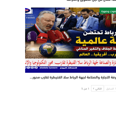
وت وصورة
فة التجارة والصناعة لجهة الرباط سلا القنيطرة تقارب محور…
السابق
التالي
1 من 5