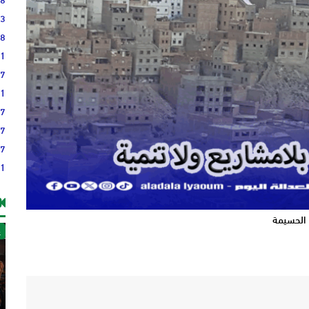
23
38
21
17
51
37
37
27
21
الحسيمة
غ