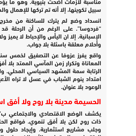
مناسبة لأزمات اضحت بنيوية. وهو ما يؤد
سبيل تكوينها، إلا أنه تم تركها للإهمال والض
انسداد وضع لم يترك للساكنة من مخرج 
“فردوسا”. على الرغم من أن الرحلة ق
الإسبانية. إلا ان اليأس والإحباط لا يميز 
وأحلام معلقة باسئلة بلا جواب.
واقع يفرز عزوفا عن التصفيق لخمس سنوا
المعاناة وتكرار زمن المآسي الممتد بلا أف
الرتابة سمة المشهد السياسي المحلي. والأ
امتداد ينوم الشباب في عسل لا تراه الأ
الوعود بلا عنوان.
الحسيمة مدينة بلا روح ولا أفق ا
يكشف الوضع الاقتصادي والاجتماعي ب”ال
ذات روح لكن بلا أفق تنموي. فواقع الح
وجلب مشاريع استثمارية. وإيجاد حلول 