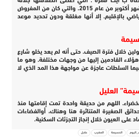
اة ب”آيت قمرة”. التي أعطى انطلاقتها جلالة
الملك “محمد السادس”، نصره الله. خلال شهر أكتوبر من عام 2015. والتي كان من المفروض
ضي بالإقليم. إلا أنها مغلقة ودون تحديد موعد
سيمة
ين خلال فترة الصيف. حتى أنه لم يعد يخلو شارع
لاء القادمين إليها من وجهات مختلفة. وهو ما
يما السلطات عاجزة عن مواجهة هذا المد الذي لا
يمة” العليل
ضراء. اللهم من حديقة واحدة تمت إقامتها منذ
 أما باقي الحدائق الصغيرة المتناثرة هنا وهناك، أوالفضاءات
اد على العيون خلال إنجاز التجزئات السكنية.
_اليوم
الحسيمة
المغرب
عاجل