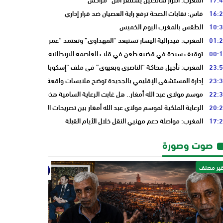
16:
فاس: نقابات الصحة ترفع راية العصيان ضد قرار إداري
10:
الطقس بالمغرب اليوم الخميس
01:
المغرب: فيدرالية اليسار تستبعد “المهداوي” وتعتمد “عمر بنجلون” وسط تدا
00:
توقيف سيدة في قضية طعن في قلب العاصمة البريطانية “لندن”
23:
المغرب: تأجيل محاكة “الناصري وبعيوي” في ملف “إسكوبار الصحراء”
23:
إدارة المستشفى الإقليمي بالجديدة توضح ملابسات واقعة سيدة حامل وتؤكد 
22:
موسم مولاي عبد الله أمغار.. هل غابت الرعاية السامية هذه السنة فقط أم أن 
20:
الرعاية الملكية لموسم مولاي عبد الله أمغار بين تصريحات المسؤولين وأسئلة 
17:
المغرب: مواصلة دعم مهنيي النقل خلال الأيام القبلة
صوت وصورة
ير مصنف