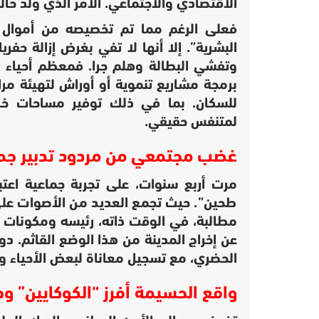
الاقتصادي والاجتماعي. الأمر الذي ولد حال
فعلى الرغم مما تم تخصيصه من أموال و
البشرية”. إلا أنها لا تفي بغرض إزالة حفر
وتفشي البطالة وهلم جرا. فمعظم أحياء 
برمجة مشاريع تنموية أو أوراش لتهيئة م
للسكان. بما في ذلك توفير مساحات خضر
لمتنفس حقيقي.
غضب مجتمعي من مردود تدبير جم
مرت أربع سنوات، على تجربة جماعية اعتبره
طحين”. حيث تجمع العديد من الأصوات على 
مطالبة، في الوقت ذاته، رئيسه ومكونات ا
عن إخراج المدينة من هذا الوضع القاثم. دو
الحضري، مع تسجيل معاناة لبعض الأحياء وا
واقع الحسيمة أفرز “الكوكايين” وح