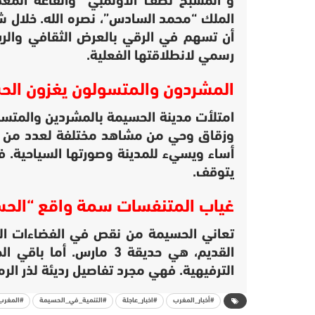
و”المسبح نصف الأولمبي” والقاعة المغط
أن تسهم في الرقي بالعرض الثقافي والريا
رسمي لانطلاقتها الفعلية.
المشردون والمتسولون يغزون الح
امتلأت مدينة الحسيمة بالمشردين والمتسول
وزقاق وحي من مشاهد مختلفة لعدد من هؤ
أساء ويسيء للمدينة وصورتها السياحية. ف
يتوقف.
غياب المتنفسات سمة واقع “الحس
تعاني الحسيمة من نقص في الفضاءات الخ
القديم، هي حديقة 3 مارس.
الترفيهية. فهي مجرد تفاصيل رديئة لذر الرم
#أخبار_المغرب
#اخبار_عاجلة
#التنمية_في_الحسيمة
#المغرب