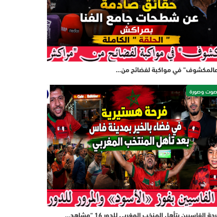
المكشوف” في مواكبة لفضائح من…
وت وصورة
حة الفاسيين بتأهل المنخب المغربي للدور 16 “مشاهد…