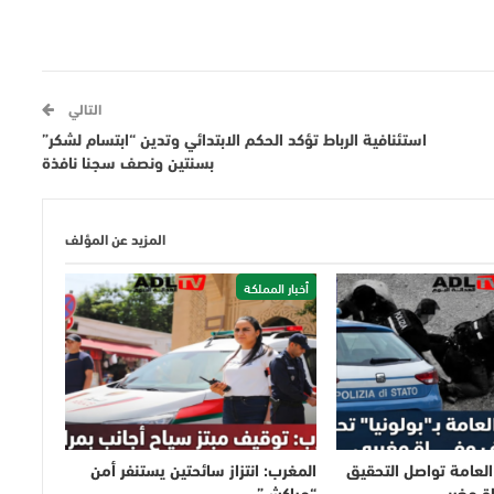
التالي
استئنافية الرباط تؤكد الحكم الابتدائي وتدين “ابتسام لشكر”
بسنتين ونصف سجنا نافذة
المزيد عن المؤلف
أخبار المملكة
ة العامة تواصل التحقيق
المغرب: انتزاز سائحتين يستنفر أمن