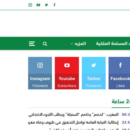
 المسلحة الملكية
المزيد
Instagram
Youtube
Twitter
Faceboo
Followers
Subscribers
Followers
Likes
ساعة
00:
المغرب: “لخصم” يخاصم “السنبلة” ويطلب اللجوء الانتخابي من “النخلة”
22:
إيطاليا: النيابة العامة تواصل التحقيق في ظروف وفاة مغربي
17:
المغرب: انتزاز سائحتين يستنفر أمن “مراكش”