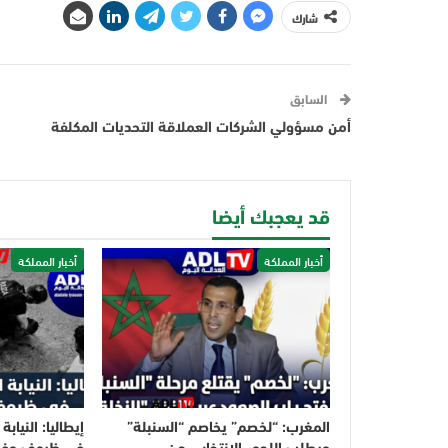
شارك
السابق
أمن مسؤولي الشركات العملاقة التحديات المكلفة
قد يعجبك أيضا
أخبار المملكة
أخبار المملكة
المغرب: “لخصم” يخاصم “السنبلة”
إيطاليا: النياب