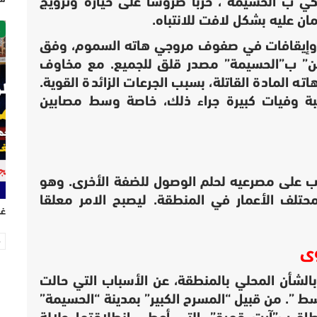
ي ب”الحسيمة”، حربا ضروسا على حيازة وترويج
ان عليه بشكل لافت للانتباه.
ص
ات وإيقافات في صفوف مروجي هاته السموم، وفق
يين” ب”الحسيمة” مصدر قلق للجميع. مع مخاوف
ته المادة القاتلة، بسبب الجرعات الزائدة القوية.
سبة وفيات كبيرة جراء ذلك، خاصة وسط مصابين
اب على مصرعيه لحلم الوصول للضفة الأخرى. وهو
حتلف الأعمار في المنطقة. ليصبح الامر معلقا
غر
وى
الشأن المحلي بالمنطقة، عن الأسباب التي حالت
 ”. من قبيل “المسرح الكبير” بمدينة “الحسيمة”