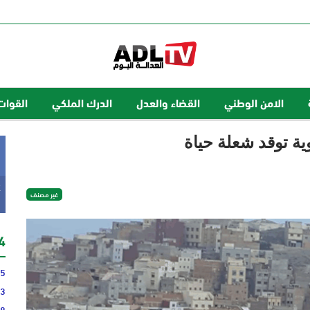
الامن الوطني
القضاء والعدل
الدرك الملكي
القوات
ية توقد شعلة حياة
k
غير مصنف
24 
35
43
48