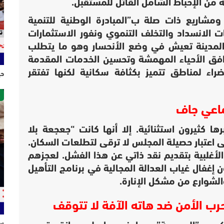
ة من الإحباط الشامل القاتل للمستقبل.
مشاريع ذات صلة ب”المبادرة الوطنية للتنمية
يات الانسداد والتخلف التنموي ونفور الاستثمارات
المدينة تعيش في وضع الأنحسار وهو ما يتطلب
رافق الأحياء المهمشة وتحسين الخدمات المقدمة
اء لمناطق تتميز بكثافة سكانية لكنها تفتقر
حي
ص
اعي جاف
ا كثيرون استثنائية. إلا أنها كانت “جعجعة بلا
اعتبار حصيلة المجلس لا ترقى لتطلعات السكان.
لأغلبية بتقديم نقد ذاتي عن هذا الفشل. لعجزهم
ن إغفال غياب العدالة المجالية في برنامج التأهيل
لشوارع من مشكل الإنارة.
رب الأمن ضد هاته الآفة لا تتوقف
سل