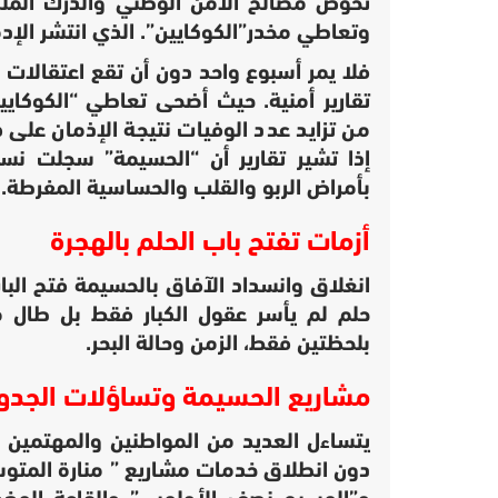
تخوض مصالح الأمن الوطني والدرك الملك
وتعاطي مخدر”الكوكايين”. الذي انتشر الإدم
فلا يمر أسبوع واحد دون أن تقع اعتقال
تقارير أمنية. حيث أضحى تعاطي “الكوكا
من تزايد عدد الوفيات نتيجة الإذمان على ها
إذا تشير تقارير أن “الحسيمة” سجلت ن
بأمراض الربو والقلب والحساسية المفرطة.
أزمات تفتح باب الحلم بالهجرة
انغلاق وانسداد الآفاق بالحسيمة فتح الب
حلم لم يأسر عقول الكبار فقط بل طال م
بلحظتين فقط، الزمن وحالة البحر.
مشاريع الحسيمة وتساؤلات الجد
يتساءل العديد من المواطنين والمهتمين ب
دون انطلاق خدمات مشاريع ” منارة المتوسط