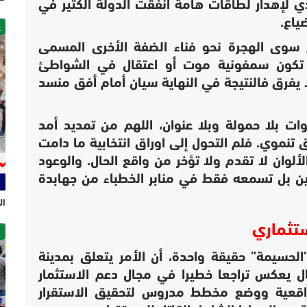
ي لإهدار لطاقات هامة أنفقت الدولة الكثير في
ياع.
غ
سوى الهجرة نحو فناء الضفة الأخرى المسمى
د تكون سمفونية موت أو اعتقال في الشواطئ
ولا يفرق فالنتيجة في النهاية سيان أمام أفق منسد
ت بلا حمولة وبلا عنوان، اللهم من تمديد أمد
ق تنموي. فلم التحول إلى اوراق انتخابية ما دامت
لوان لا تقدم ولا تؤخر من واقع الحال. والوعود
عين بل تسمعه فقط في منابر الخطباء من جهابدة
ال
ستثماري
ص
حسيمة” حقيقة واحدة، أن الأمر يتعلق بمدينة
ال يعكس تراجعا خطيرا في مجال دعم الاستثمار
واقعية ووضع مخطط مدروس لتحقيق الاستقرار