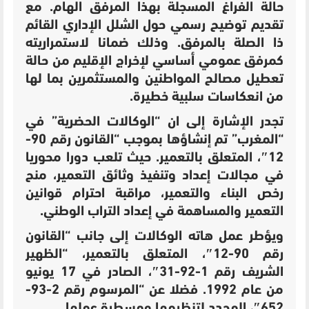
حالة الفراغ المسجلة بهذا المرفق الهام. مع
تقديم توضيح رسمي حول الشلل الإداري القائم
ذا الصلة بالمرفق. وذلك ضمانا لاستمراريته
كمرفق عمومي أساسي لإخراج الإقليم من حالة
تعطيل مصالح المواطنين والمستثمرين بما لها
من انعكاسات سلبية خطيرة.
تجدر الإشارة إلى ان “الوكالات الحضرية” في
“المغرب” تم إنشاؤها بموجب “القانون رقم 90-
12″، المتعلق بالتعمير. حيث تلعب دورا محوريا
في مجالات
إعداد وتنفيذ وثائق التعمير،
منح
رخص البناء والتعمير،
مراقبة احترام قوانين
التعمير و
المساهمة في إعداد التراب الوطني.
ويؤطر عمل هاته الوكالات إلى جانب “
القانون
رقم 90-12″، المتعلق بالتعمير، “
الظهير
الشريف رقم 1-92-31″، الصادر في 17 يونيو
من عام 1992. فضلا عن “ال
مرسوم رقم 2-93-
652″، المحدد لتنظيمها ومسطرة عملها.