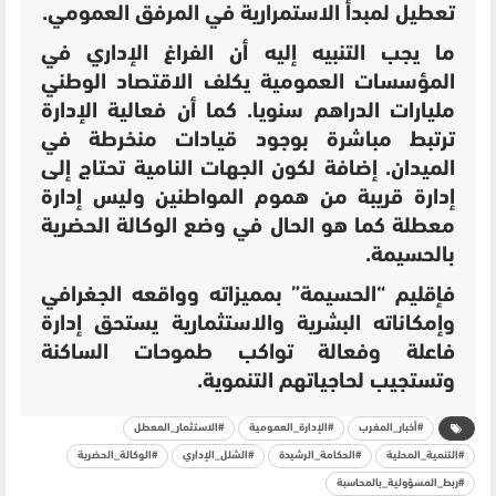
تعطيل لمبدأ الاستمرارية في المرفق العمومي.
ما يجب التنبيه إليه أن الفراغ الإداري في
المؤسسات العمومية يكلف الاقتصاد الوطني
مليارات الدراهم سنويا.
كما أن فعالية الإدارة
ترتبط مباشرة بوجود قيادات منخرطة في
الميدان. إضافة لكون
الجهات النامية تحتاج إلى
إدارة قريبة من هموم المواطنين وليس إدارة
معطلة كما هو الحال في وضع الوكالة الحضرية
بالحسيمة.
فإقليم “الحسيمة” بمميزاته وواقعه الجغرافي
وإمكاناته البشرية والاستثمارية يستحق إدارة
فاعلة وفعالة تواكب طموحات الساكنة
وتستجيب لحاجياتهم التنموية.
#أخبار_المغرب
#الإدارة_العمومية
#الاستثمار_المعطل
#التنمية_المحلية
#الحكامة_الرشيدة
#الشلل_الإداري
#الوكالة_الحضرية
#ربط_المسؤولية_بالمحاسبة