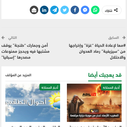
شارك
السابق
التالي
#معا لإعادة الحياة “غزة” وإخراجها
أمن وجمارك “طنجة” يوقف
من “سيزيفية” رماد العدوان
مشتبها فيه ويحجز ممنوعات
والاحتلال
مصدرها “إسبانيا”
قد يعجبك أيضا
المزيد عن المؤلف
أخبار المملكة
أخبار المملكة