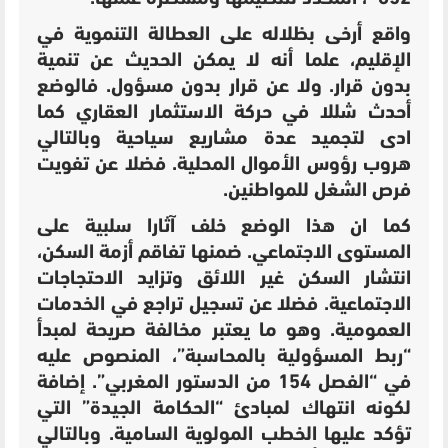
واقع أرخى بظلاله على العطالة التنموية في
الإقليم، علما أنه لا يمكن الحديث عن تنمية
بدون قرار. ولا عن قرار بدون مسؤول. فالوضع
أحدث
شللا في حركة الاستثمار العقاري كما
ادى ل
تجميد عدة مشاريع سياحية وبالتالي
هروب رؤوس الأموال المحلية. فضلا عن
تفويت
فرص الشغل للمواطنين.
كما ان هذا الوضع خلف آثارا سلبية على
المستوى الاجتماعي. ضمنها
تفاقم أزمة السكن،
انتشار السكن غير اللائق و
تزايد الاحتجاجات
الاجتماعية. فضلا عن تسجيل
تراجع في الخدمات
العمومية. وهو ما يعتبر
مخالفة صريحة لمبدأ
“ربط المسؤولية بالمحاسبة”، المنصوص عليه
في “الفصل 154 من الدستور المغربي”. إضافة
لكونه
انتهاك لمبادئ “الحكامة الجيدة” التي
تؤكد عليها الخطب المولوية السامية. وبالتالي