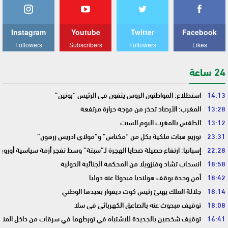
Instagram
Youtube
Twitter
Facebook
Followers
Subscribers
Followers
Likes
24 ساعة
14:13
استطلاع: المواطنون الروس يثقون في الرئيس “بوتين”
13:28
المغرب: الأرصاد تحذر من موجة حرارة مرتفعة
13:12
الطقس بالمغرب اليوم السبت
23:31
توزيع هبات ملكية بكل من “مكناس” و”مولاي ادريس زرهون”
22:28
إسبانيا: ارتفاع حصيلة ضحايا الهجرة لـ”سبتة” وسط تفجر أزمة سياسية أوروب
18:58
انسحاب تشاد وفنزويلا من المحكمة الجنائية الدولية
18:42
أمن وجدة يوقف هولنديا مبحوثا عنه دوليا
18:14
جلالة الملك يهنئ رئيس كوت ديفوار بعيدها الوطني
18:08
توقيف مبحوث عنه بالصاعق الكهربائي في سلا
16:41
توقيف شخصين بالجديدة للاشتباه في تورطهما في سرقات من داخل المنا