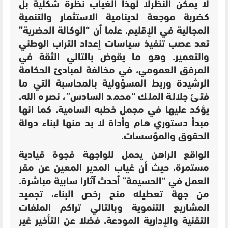
لا يمكن النظرلا لهذا الغياب نظرة شكلية بل
كضربة موجعة لدينامية الاستثمار والتنمية
المجالية في الإقليم. علما أن “الوكالة الحضرية”
تعد عصب تنفيذ سياسات إعداد التراب الوطني
والتعمير. وهو ما يقوض بالتالي الثقة في
المرفق العمومي، في مخالفة لمبادئ الحكامة
الرشيدة وربط المسؤولية بالمحاسبة التي ما
فتئ جلالة الملك “محمد السادس”، نصره الله.
يؤكد عليها في مجمل خطبه السامية. كما انها
مبدأ دستوري هام وأداة لا بد منها لبناء دولة
الحقوق والمؤسسات.
الواقع الراهن يحمل للواجهة
فجوة قيادية
مستمرة، حيث أن غياب المدير المعين
عن مقر
العمل في “الحسيمة” أحدث
آثارا سابية مباشرة.
من جهة تعطيله
منح رخص البناء،
تجميد
المشاريع التنموية وبالتالي
تراكم الملفات
التقنية والإدارية المودعة. فضلا عن ال
تأخير غير