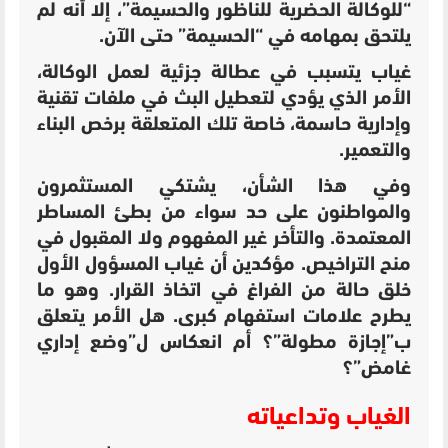
“للوكالة الحضرية للناظور والحسيمة”، إلا أنه لم
يلتحق بمهامه في “الحسيمة” حتى الآن.
غياب يتسبب في عطالة جزئية لعمل الوكالة،
الأمر الذي يؤدي لتعطيل البث في ملفات تقنية
وإدارية حاسمة، خاصة تلك المتعلقة برخص البناء
والتعمير.
وفي هذا الشأن، يشتكي المستثمرون
والمواطنون على حد سواء من بطئ المساطر
المعتمدة. والتأخر غير المفهوم ولا المقبول في
منح التراخيص. مؤكدين أن غياب المسؤول الأول
خلق حالة من الفراغ في اتخاذ القرار. وهو ما
يطرح علامات استفهام كبرى. هل الأمر يتعلق
ب”إجازة مطولة”؟ أم انعكاس ل”وضع إداري
غامض”؟
الغياب وتداعياته