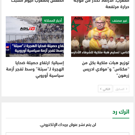
المغرب: الأرصاد تحذر من موجة
الطقس بالمغرب اليوم السبت
حرارة مرتفعة
غير مصنف
أخبار المملكة
توزيع هبات ملكية بكل من
إسبانيا: ارتفاع حصيلة ضحايا
“مكناس” و”مولاي ادريس
الهجرة لـ”سبتة” وسط تفجر أزمة
زرهون”
سياسية أوروبي
السابق
التالي
اترك رد
لن يتم نشر عنوان بريدك الإلكتروني.