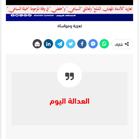
تعزية ومواساة
شارك
العدالة اليوم