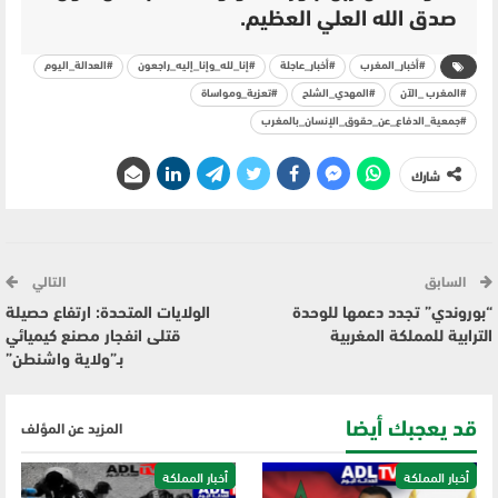
صدق الله العلي العظيم.
#أخبار_المغرب
#أخبار_عاجلة
#إنا_لله_وإنا_إليه_راجعون
#العدالة_اليوم
#المغرب _الآن
#المهدي_الشلح
#تعزية_ومواساة
#جمعية_الدفاع_عن_حقوق_الإنسان_بالمغرب
شارك
السابق
التالي
“بوروندي” تجدد دعمها للوحدة
الولايات المتحدة: ارتفاع حصيلة
الترابية للمملكة المغربية
قتلى انفجار مصنع كيميائي
بـ”ولاية واشنطن”
قد يعجبك أيضا
المزيد عن المؤلف
أخبار المملكة
أخبار المملكة