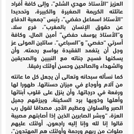
العزيز “الأستاذ مهدي الشلح”، وإلى كافة أفراد
عائلته الكريمة الصغيرة والكبيرة، وتحديدا
“الأستاذ اسماعل حفضي”، رئيس “جمعية الدفاع
عن حقوق الإنسان بالمغرب”، فرع سلا،
و”الأستاذ يوسف حفضي” أمين المال، وكافة
أسرتي “حفصي” و”السباعي”. سائلين المولى عز
وجل أن يتغمد الفقيدة بواسع رحمته. وأن
يسكنها فسيح جناته مع النبيين والصديقين
والشهداء والصالحين وحسن أولئك رفيقا.
كما نسأله سبحانه وتعالى أن يجعل كل ما عانته
من آلام وأوجاع في ميزان حسناتها. طهورا لها
ورفعة في درجاتها. وأن ينزل على قلوب أبنائها
وأهلها وذويها برد السكينة، ويرزقهم جميل
الصبر والسلوان وعظيم الأجر. مصداقا لقول رب
العزة، “وبشر الصابرين الذين إذا أصابتهم مصيبة
قالوا إنا لله وإنا إليه راجعون، أولئك عليهم
صلوات من ربهم ورحمة وأولئك هم المهتدون”،