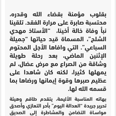
بقلوب مؤمنة بقضاء الله وقدره،
محتسبة صابرة على مرارة الفقد. تلقينا
نبأ وفاة خالة أخينا، “الأستاذ مهدي
الشلح”،
المسماة قيد حياتها “جميلة
السباعي”
. التي وافاها الأجل المحتوم
الإثنين الماضي، بعد رحلة طويلة
وشاقة من الصراع مع مرض عضال، لم
يمهلها كثيرا، لكنه كان شاهدا على
عظيم صبرها وقوة إيمانها ورضاها بما
قسمه الله لها.
بهاته المناسبة الأليمة، يتقدم طاقم وهيئة
تحرير جريدة “العدالة اليوم” بأحر التعازي وأصدق
مواسـاة التضامن والمشاطرة إلى الصديق