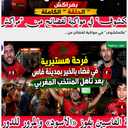
“عالمكشوف” في مواكبة لفضائح من…
صوت وصورة