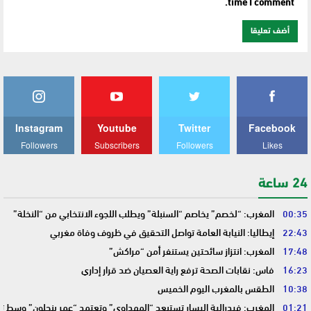
time I comment.
Instagram
Youtube
Twitter
Facebook
Followers
Subscribers
Followers
Likes
24 ساعة
00:35
المغرب: “لخصم” يخاصم “السنبلة” ويطلب اللجوء الانتخابي من “النخلة”
22:43
إيطاليا: النيابة العامة تواصل التحقيق في ظروف وفاة مغربي
17:48
المغرب: انتزاز سائحتين يستنفر أمن “مراكش”
16:23
فاس: نقابات الصحة ترفع راية العصيان ضد قرار إداري
10:38
الطقس بالمغرب اليوم الخميس
01:21
المغرب: فيدرالية اليسار تستبعد “المهداوي” وتعتمد “عمر بنجلون” وسط 