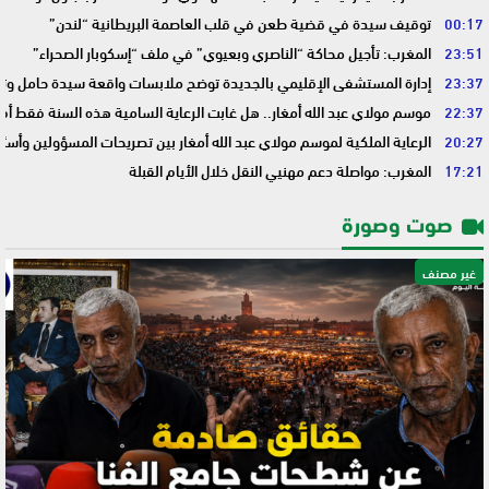
00:17
توقيف سيدة في قضية طعن في قلب العاصمة البريطانية “لندن”
23:51
المغرب: تأجيل محاكة “الناصري وبعيوي” في ملف “إسكوبار الصحراء”
23:37
إدارة المستشفى الإقليمي بالجديدة توضح ملابسات واقعة سيدة حامل وتؤك
22:37
موسم مولاي عبد الله أمغار.. هل غابت الرعاية السامية هذه السنة فقط أم 
20:27
الرعاية الملكية لموسم مولاي عبد الله أمغار بين تصريحات المسؤولين وأسئ
17:21
المغرب: مواصلة دعم مهنيي النقل خلال الأيام القبلة
صوت وصورة
غير مصنف