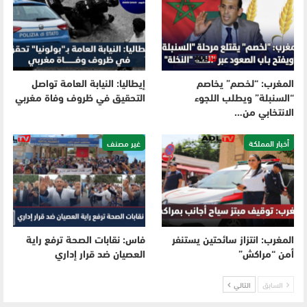
المغرب: “لخصم” يخاصم
إيطاليا: النيابة العامة تواصل
“السنبلة” ويطلب اللجوء
التحقيق في ظروف وفاة مغربي
الانتخابي من…
أخبار المملكة
غير مصنف
المغرب: انتزاز سائحتين يستنفر
فاس: نقابات الصحة ترفع راية
أمن “مراكش”
العصيان ضد قرار إداري
السابق
التالي