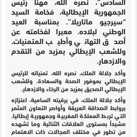
السادس”، نصره الله، مهنأ رئيس
الجمهورية الإيطالية، فخامة السيد
“سيرجيو ماتاريلا”. بمناسبة العيد
الوطني لبلاده. معبرا لفخامته عن
أصدق التهاني وأطيب المتمنيات.
وللشعب الإيطالي بمزيد من التقدم
والازدهار.
وأكد جلالة الملك، نصره الله، تمنياته للرئيس
الإيطالي بموفور الصحة والسعادة. وللشعب
الإيطالي الصديق بمزيد من الرخاء والازدهار.
وأكد جلالة الملك، في برقيته السامية، اعتزازه
بروابط الصداقة العريقة وأواصر التعاون المثمر
التي تربط المملكة المغربية وجمهورية إيطاليا.
مشيداً بمستوى العلاقات الثنائية وما تشهده
من تطور في مختلف المجالات ذات الاهتمام