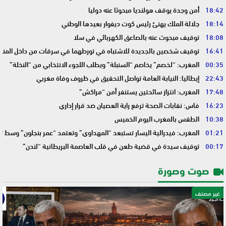
18:42
أمن وجدة يوقف هولنديا مبحوثا عنه دوليا
18:14
جلالة الملك يهنئ رئيس كوت ديفوار بعيدها الوطني
18:08
توقيف مبحوث عنه بالصاعق الكهربائي في سلا
16:41
توقيف شخصين بالجديدة للاشتباه في تورطهما في سرقات من داخل المنا
00:35
المغرب: “لخصم” يخاصم “السنبلة” ويطلب اللجوء الانتخابي من “النخلة”
22:43
إيطاليا: النيابة العامة تواصل التحقيق في ظروف وفاة مغربي
17:48
المغرب: انتزاز سائحتين يستنفر أمن “مراكش”
16:23
فاس: نقابات الصحة ترفع راية العصيان ضد قرار إداري
10:38
الطقس بالمغرب اليوم الخميس
01:21
المغرب: فيدرالية اليسار تستبعد “المهداوي” وتعتمد “عمر بنجلون” وسط 
00:17
توقيف سيدة في قضية طعن في قلب العاصمة البريطانية “لندن”
صوت وصورة
غير مصنف