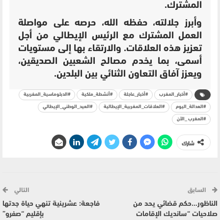
المشترك.
وأبرز جلالته، حفظه الله، حرصه على مواصلة
العمل المشترك مع الرئيس الإيطالي من أجل
تعزيز هذه العلاقات. والارتقاء بها إلى مستويات
أسمى، بما يخدم مصالح الشعبين الصديقين،
ويعزز آفاق التعاون الثنائي بين البلدين.
#أخبار_المغرب
#أخبار_عاجلة
#أنشطة_ملكية
#الدبلوماسية_المغربية
#العدالة_اليوم
#العلاقات_المغربية_الإيطالية
#العيد_الوطني_الإيطالي
#المغرب _الآن
شارك
السابق
التالي
الناظور…حكم قضائي يحد من
فاجعة: عشرينية تنهي حياة جدتها
صلاحيات “سانديك الإقامات
بإقليم “صفرو”