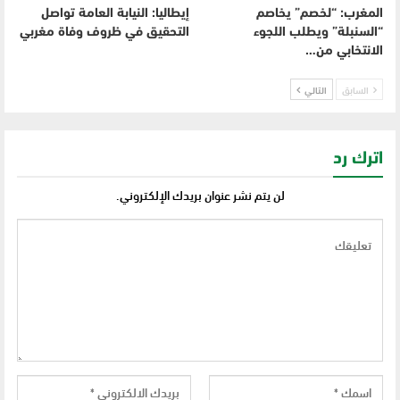
المغرب: “لخصم” يخاصم
إيطاليا: النيابة العامة تواصل
“السنبلة” ويطلب اللجوء
التحقيق في ظروف وفاة مغربي
الانتخابي من…
السابق
التالي
اترك رد
لن يتم نشر عنوان بريدك الإلكتروني.