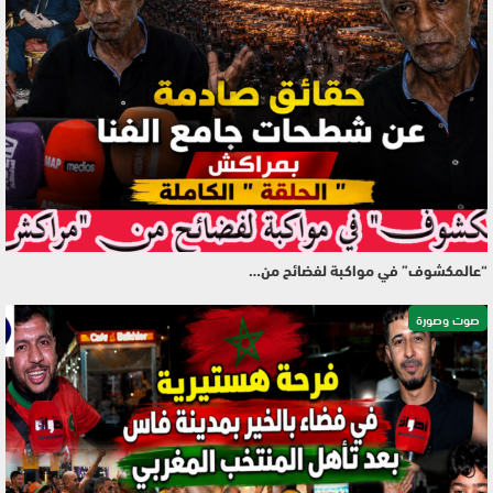
“عالمكشوف” في مواكبة لفضائح من…
صوت وصورة