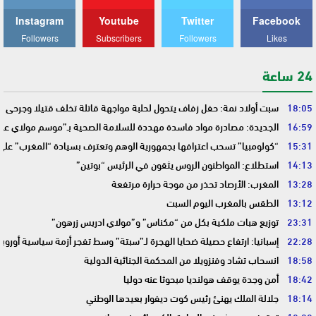
Instagram
Youtube
Twitter
Facebook
Followers
Subscribers
Followers
Likes
24 ساعة
18:05
سبت أولاد نمة: حفل زفاف يتحول لحلبة مواجهة قاتلة تخلف قتيلا وجرحى
16:59
الجديدة: مصادرة مواد فاسدة مهددة للسلامة الصحية بـ”موسم مولاي عبد 
15:31
“كولومبيا” تسحب اعترافها بجمهورية الوهم وتعترف بسيادة “المغرب” على
14:13
استطلاع: المواطنون الروس يثقون في الرئيس “بوتين”
13:28
المغرب: الأرصاد تحذر من موجة حرارة مرتفعة
13:12
الطقس بالمغرب اليوم السبت
23:31
توزيع هبات ملكية بكل من “مكناس” و”مولاي ادريس زرهون”
22:28
إسبانيا: ارتفاع حصيلة ضحايا الهجرة لـ”سبتة” وسط تفجر أزمة سياسية أوروب
18:58
انسحاب تشاد وفنزويلا من المحكمة الجنائية الدولية
18:42
أمن وجدة يوقف هولنديا مبحوثا عنه دوليا
18:14
جلالة الملك يهنئ رئيس كوت ديفوار بعيدها الوطني