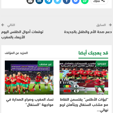
شارك
السابق
التالي
دعم صحة الأم والطفل بالجديدة
توقعات أحوال الطقس اليوم
الأربعاء بالمغرب
قد يعجبك أيضا
المزيد عن المؤلف
SPORT
غير مصنف
“لبؤات الأطلس” يقتسمن النقاط
نساء المغرب وصراع الصدارة في
مع منتخب السنغال ويتأهلن لربع
مواجهة “السنغال”
نهائي…