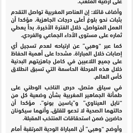
على أرضية الملعب.
وأضاف قائلا: إن العناصر المغربية تواصل التقدم
بثبات نحو بلوغ أعلى درجات الجاهزية. مؤكدا أن
العمل المتواصل، خلال الفترة الأخيرة. بدأ يعطي
ثماره على مستوى الأداء الجماعي والفردي.
كما عبر “وهبي” عن ارتياحه لعدم تسجيل أي
إصابات خلال المباراة. مشددا على أهمية الحفاظ
على جميع اللاعبين في كامل جاهزيتهم البدنية
خلال هذه المرحلة الحاسمة التي تسبق انطلاق
كأس العالم.
في سياق متصل، حرص الناخب الوطني على
طمأنة الجماهير المغربية بشأن وضعية كل من
“نايل العيناوي” و”ياسين بونو”. مؤكدا أن
حالتهما الصحية لا تدعو للقلق، وأنهما سيكونان
حاضرين ضمن استحقاقات المنتخب المقبلة.
وأوضح “وهبي” أن المباراة الودية المرتقبة أمام