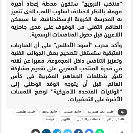
“منتخب النرويج” ستكون محطة إعداد أخيرة
مهمة. بالنظر لاختلاف أسلوب اللعب الذي تتميز
به المدرسة الكروية الإسكندنافية. ما سيمكن
الطاقم التقني من الوقوف على مدى جاهزية
اللاعبين قبل دخول المنافسات الرسمية.
وأكد مدرب “أسود الأطلس” على أن المباريات
المتبقية ستستغل لتصحيح بعض الجوانب الفنية
وتعزيز التنافس داخل المجموعة. معبرا عن ثقته
في قدرة المنتخب المغربي على تقديم مشاركة
تليق بتطلعات الجماهير المغربية في كأس
العالم. قبل أن يتوجه الوفد الوطني إلى
“الولايات المتحدة الأمريكية” لوضع اللمسات
الأخيرة على التحضيرات.
#أخبار_الكرة_المغربية
#أخبار_المغرب
#أخبار_عاجلة
#أسود_الأطلس
#المغرب _الآن
#المنتخب_المغربي
#النرويج
#رياضة