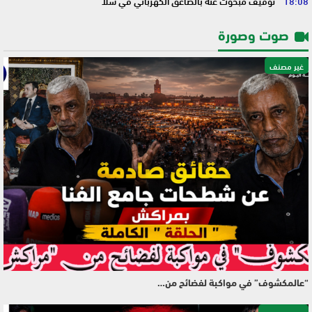
18:08
توقيف مبحوث عنه بالصاعق الكهربائي في سلا
صوت وصورة
غير مصنف
“عالمكشوف” في مواكبة لفضائح من…