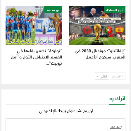
أخبار المملكة
غير مصنف
“إنفانتينو”: مونديال 2030 في
“تواركة” تضمن بقاءها في
المغرب سيكون الأجمل
القسم الاحترافي الأول و”أمل
تيزنيت”…
السابق
التالي
اترك رد
لن يتم نشر عنوان بريدك الإلكتروني.