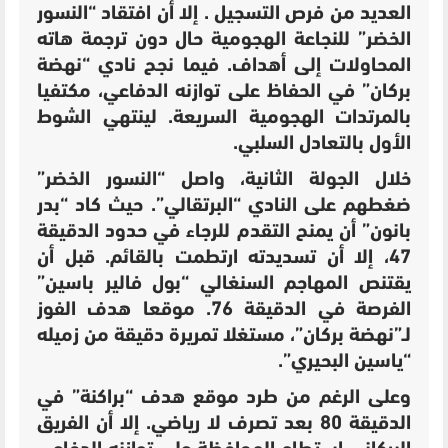
العديد من فرص التسجيل . إلا أن افتقاد “النسور
الخضر” للنجاعة الهجومية حال دون ترجمة هاته
المحاولات إلى أهداف. فيما نجح نادي “نهضة
بركان” في الحفاظ على توازنه الدفاعي، مكتفيا
بالمرتدات الهجومية السريعة. لينتهي الشوط
الأول بالتعادل السلبي.
خلال الجولة الثانية، واصل “النسور الخضر”
ضغطهم على النادي “البرتقالي”. حيث كاد “بدر
بانون” أن يمنح التقدم للرجاء في حدود الدقيقة
47، إلا أن تسديدته ارتطمت بالقائم. قبل أن
يقتنص المهاجم السنغالي “بول فالير باسين”
الفرصة في
الدقيقة 76. موقعا هدف الفوز
لـ”نهضة بركان”، مستغلا تمريرة دقيقة من زميله
“ياسين البحيري”.
وعلى الرغم من طرد موقع هدف “براكنة” في
الدقيقة 80 بعد تصرف لا رياضي. إلا أن الفريق