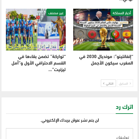
أخبار المملكة
غير مصنف
“إنفانتينو”: مونديال 2030 في
“تواركة” تضمن بقاءها في
المغرب سيكون الأجمل
القسم الاحترافي الأول و”أمل
تيزنيت”…
السابق
التالي
اترك رد
لن يتم نشر عنوان بريدك الإلكتروني.