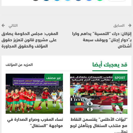
السابق
التالي
إنزكان: درك “التمسية” يداهم وكرا
المغرب: مجلس الحكومة يصادق
بـ”دوار إجنان” ويوقف سبعة
على مشروع قانون لتعزيز حقوق
أشخاص
المؤلف والحقوق المجاورة
قد يعجبك أيضا
المزيد عن المؤلف
SPORT
غير مصنف
“لبؤات الأطلس” يقتسمن النقاط
نساء المغرب وصراع الصدارة في
مع منتخب السنغال ويتأهلن لربع
مواجهة “السنغال”
نهائي…