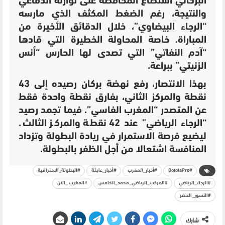
البركاني استطاع المحافظة على توازنه الدفاعي
والنتيجة، رغم الضغط المكثف الذي مارسه
“الرجاء البيضاوي”، خلال الدقائق الأخيرة من
المباراة. خاصة المحاولة الخطيرة التي قادها
“آدم النفاتي” التي تصدى لها الحارس “أنس
الزنيتي” ببراعة.
بهذا الانتصار، رفع نهضة بركان رصيده إلى 43
نقطة والمركز الثاني، بفارق نقطة واحدة فقط
عن المتصدر “المغرب الفاسي”. فيما تجمد رصيد
“الرجاء الرياضي” عند 42 نقطة والمركز الثالث.
ليضيع فرصة الاستمرار في ريادة البطولة وتزداد
المنافسة اشتعالا من أجل الظفر بالبطولة.
#BotolaPro
#أخبار_المغرب
#أخبار_عاجلة
#البطولة_الاحترافية
#الرجاء_الرياضي
#المركب_الرياضي_محمد_الخامس
#المغرب _الآن
#النسور_الخضر
شارك