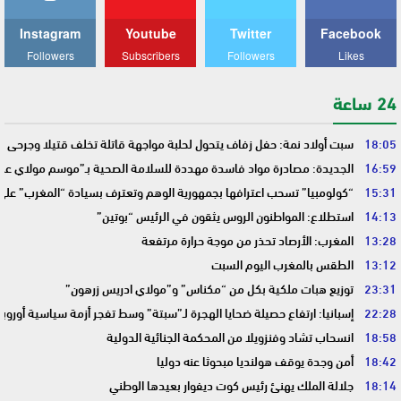
Instagram
Youtube
Twitter
Facebook
Followers
Subscribers
Followers
Likes
24 ساعة
18:05
سبت أولاد نمة: حفل زفاف يتحول لحلبة مواجهة قاتلة تخلف قتيلا وجرحى
16:59
الجديدة: مصادرة مواد فاسدة مهددة للسلامة الصحية بـ”موسم مولاي عبد 
15:31
“كولومبيا” تسحب اعترافها بجمهورية الوهم وتعترف بسيادة “المغرب” على
14:13
استطلاع: المواطنون الروس يثقون في الرئيس “بوتين”
13:28
المغرب: الأرصاد تحذر من موجة حرارة مرتفعة
13:12
الطقس بالمغرب اليوم السبت
23:31
توزيع هبات ملكية بكل من “مكناس” و”مولاي ادريس زرهون”
22:28
إسبانيا: ارتفاع حصيلة ضحايا الهجرة لـ”سبتة” وسط تفجر أزمة سياسية أوروب
18:58
انسحاب تشاد وفنزويلا من المحكمة الجنائية الدولية
18:42
أمن وجدة يوقف هولنديا مبحوثا عنه دوليا
18:14
جلالة الملك يهنئ رئيس كوت ديفوار بعيدها الوطني