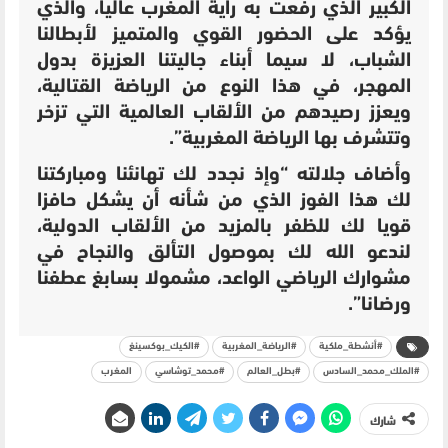
الكبير الذي رفعت به راية المغرب عاليا، والذي
يؤكد على الحضور القوي والمتميز لأبطالنا
الشباب، لا سيما أبناء جاليتنا العزيزة بدول
المهجر، في هذا النوع من الرياضة القتالية،
ويعزز رصيدهم من الألقاب العالمية التي تزخر
وتتشرف بها الرياضة المغربية”.
وأضاف جلالته “وإذ نجدد لك تهانئنا ومباركتنا
لك هذا الفوز الذي من شأنه أن يشكل حافزا
قويا لك للظفر بالمزيد من الألقاب الدولية،
لندعو الله لك بموصول التألق والنجاح في
مشوارك الرياضي الواعد، مشمولا بسابغ عطفنا
ورضانا”.
#أنشطة_ملكية
#الرياضة_المغربية
#الكيك_بوكسينغ
#الملك_محمد_السادس
#بطل_العالم
#محمد_توشاسي
المغرب
شارك