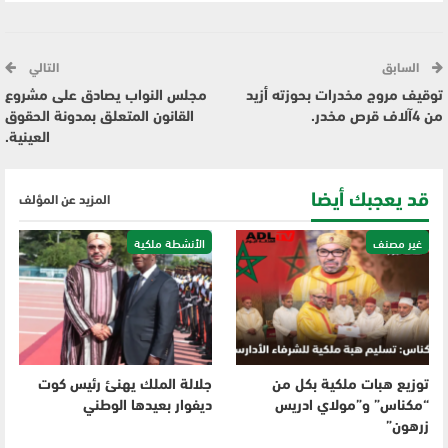
السابق
التالي
توقيف مروج مخدرات بحوزته أزيد
مجلس النواب يصادق على مشروع
من 4آلاف قرص مخدر.
القانون المتعلق بمدونة الحقوق
العينية.
قد يعجبك أيضا
المزيد عن المؤلف
غير مصنف
الأنشطة ملكية
توزيع هبات ملكية بكل من
جلالة الملك يهنئ رئيس كوت
“مكناس” و”مولاي ادريس
ديفوار بعيدها الوطني
زرهون”