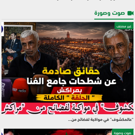
صوت وصورة
غير مصنف
“عالمكشوف” في مواكبة لفضائح من…
صوت وصورة