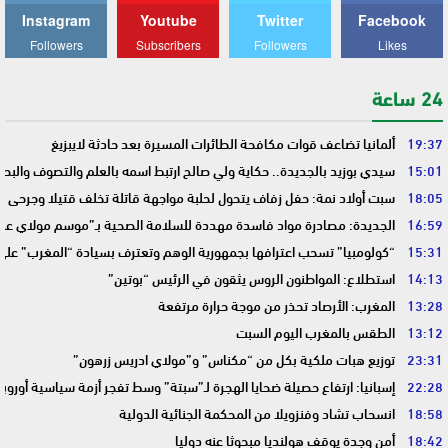
Instagram
Youtube
Twitter
Facebook
Followers
Subscribers
Followers
Likes
24 ساعة
19:37
ألمانيا تضاعف قوات مكافحة الطائرات المسيرة بعد حادثة لايبزيغ
15:01
سيدي بوزيد بالجديدة.. حكاية ولي صالح ارتبط اسمه بالعلم والتصوف والبحر
18:05
سبت أولاد نمة: حفل زفاف يتحول لحلبة مواجهة قاتلة تخلف قتيلا وجرحى
16:59
الجديدة: مصادرة مواد فاسدة مهددة للسلامة الصحية بـ”موسم مولاي عبد 
15:31
“كولومبيا” تسحب اعترافها بجمهورية الوهم وتعترف بسيادة “المغرب” على
14:13
استطلاع: المواطنون الروس يثقون في الرئيس “بوتين”
13:28
المغرب: الأرصاد تحذر من موجة حرارة مرتفعة
13:12
الطقس بالمغرب اليوم السبت
23:31
توزيع هبات ملكية بكل من “مكناس” و”مولاي ادريس زرهون”
22:28
إسبانيا: ارتفاع حصيلة ضحايا الهجرة لـ”سبتة” وسط تفجر أزمة سياسية أوروب
18:58
انسحاب تشاد وفنزويلا من المحكمة الجنائية الدولية
18:42
أمن وجدة يوقف هولنديا مبحوثا عنه دوليا