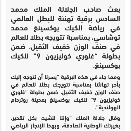
بعث صاحب الجلالة الملك محمد
السادس برقية تهنئة للبطل العالمي
في رياضة الكيك بوكسينغ محمد
توشاسي، بمناسبة تتويجه بطلا للعالم
في صنف الوزن خفيف الثقيل، ضمن
بطولة “غلوري كوليزيون 9” للكيك
بوكسينغ.
ومما جاء في هذه البرقية “يسرنا أن نتوجه إليك
بأحر تهانئنا بمناسبة تتويجك بطلا للعالم في
صنف الوزن خفيف الثقيل، ضمن بطولة “غلوري
كوليزيون 9″ للكيك بوكسينغ بمدينة روتردام
الهولندية”.
وقال جلالة الملك “وإننا لنشيد، بكل تقدير،
بغيرتك الوطنية الصادقة، وبهذا الإنجاز الرياضي