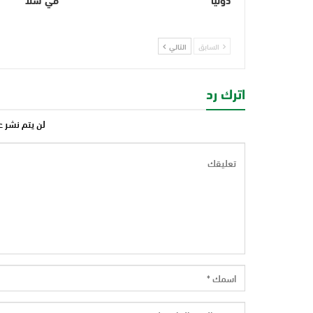
دوليا
في سلا
السابق
التالي
اترك رد
لن يتم نشر ع