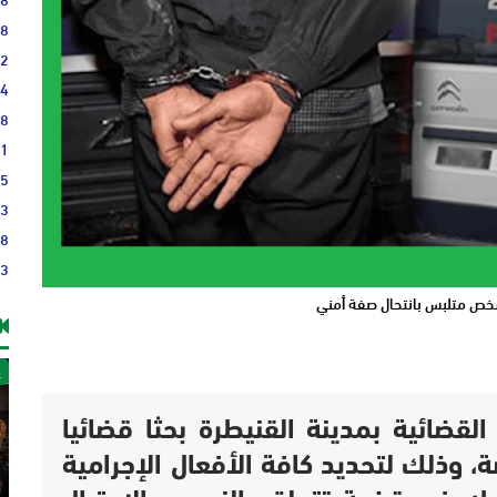
58
42
14
08
41
35
43
48
23
شخص متلبس بانتحال صفة أمني
غ
لقضائية بمدينة القنيطرة بحثا قضائيا
، وذلك لتحديد كافة الأفعال الإجرامية