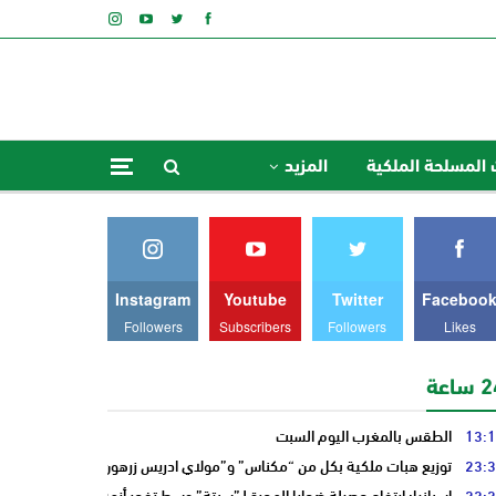
 المسلحة الملكية
المزيد
Instagram
Youtube
Twitter
Faceboo
Followers
Subscribers
Followers
Likes
ساعة
13:
الطقس بالمغرب اليوم السبت
23:
توزيع هبات ملكية بكل من “مكناس” و”مولاي ادريس زرهون”
22:
إسبانيا: ارتفاع حصيلة ضحايا الهجرة لـ”سبتة” وسط تفجر أزمة سياسية أوروبي