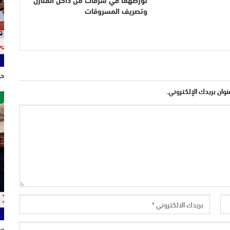
تورطهما في سرقات من داخل المنازل
وتصريف المسروقات
حي
نوان بريدك الإلكتروني.
ص
سل