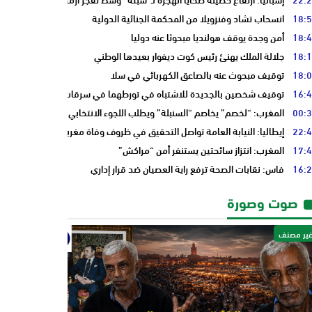
18:
انسحاب تشاد وفنزويلا من المحكمة الجنائية الدولية
18:
أمن وجدة يوقف هولنديا مبحوثا عنه دوليا
18:
جلالة الملك يهنئ رئيس كوت ديفوار بعيدها الوطني
18:
توقيف مبحوث عنه بالصاعق الكهربائي في سلا
16:
توقيف شخصين بالجديدة للاشتباه في تورطهما في سرقات من داخل المنازل
00:
المغرب: “لخصم” يخاصم “السنبلة” ويطلب اللجوء الانتخابي من “النخلة”
22:
إيطاليا: النيابة العامة تواصل التحقيق في ظروف وفاة مغربي
17:
المغرب: انتزاز سائحتين يستنفر أمن “مراكش”
16:
فاس: نقابات الصحة ترفع راية العصيان ضد قرار إداري
صوت وصورة
ير مصنف