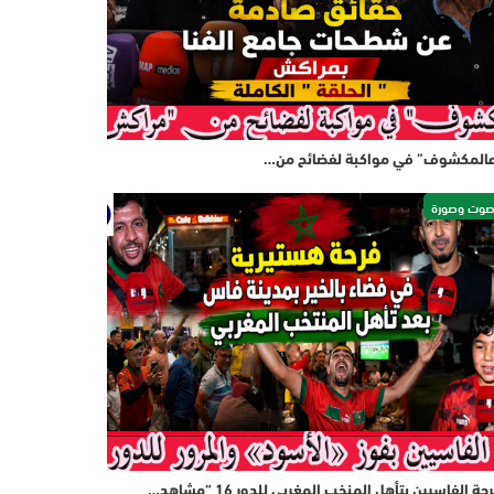
المكشوف” في مواكبة لفضائح من…
وت وصورة
حة الفاسيين بتأهل المنخب المغربي للدور 16 “مشاهد…