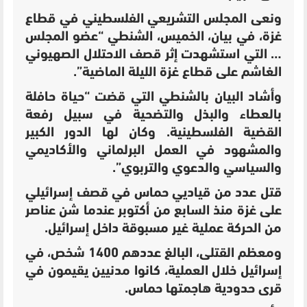
ونعى المجلس التشريعي الفلسطيني في قطاع
غزة، في بيان، الخميس، الشنطي “عضو المجلس
… التي استشهدت إثر قصف الاحتلال الصهيوني
الغاشم على قطاع غزة الليلة الماضية”.
وأشاد البيان بالشنطي التي قضت “حياة حافلة
بالعطاء والبذل والتضحية في سبيل رفعة
القضية الفلسطينية. وكان لها الدور الكبير
والمشهود في العمل البرلماني والأكاديمي
والسياسي والدعوي والتربوي”.
قتل عدد من قياديي حماس في قصف إسرائيلي
على غزة منذ السابع من أكتوبر عندما شن عناصر
من الحركة عملية غير مسبوقة داخل إسرائيل.
ومعظم القتلى، البالغ عددهم 1400 شخص، في
إسرائيل خلال العملية، كانوا مدنيين يقيمون في
قرى حدودية هاجمتها حماس.