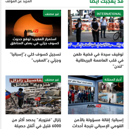
قد يعجبك أيضا
المزيد عن المؤلف
INTERNATIONAL
غير مصنف
توقيف سيدة في قضية طعن
تسجيل كسوف كلي بـ”إسبانيا”
في قلب العاصمة البريطانية
وجزئي بـ”المغرب”
“لندن”
أخبار المملكة
غير مصنف
إسبانيا: إقالة مسؤولة بالأمن
زلزال “فنزويلا” يحصد أكثر من
القومي الإسباني نتيجة أحداث
6000 قتيل في أثقل حصيلة