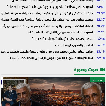
00:17
توقيف سيدة في قضية طعن في قلب العاصمة البريطانية “لندن”
23:51
المغرب: تأجيل محاكة “الناصري وبعيوي” في ملف “إسكوبار الصحراء”
23:37
إدارة المستشفى الإقليمي بالجديدة توضح ملابسات واقعة سيدة حامل وتؤك
22:37
موسم مولاي عبد الله أمغار.. هل غابت الرعاية السامية هذه السنة فقط أم 
20:27
الرعاية الملكية لموسم مولاي عبد الله أمغار بين تصريحات المسؤولين وأسئ
17:21
المغرب: مواصلة دعم مهنيي النقل خلال الأيام القبلة
16:45
تسجيل كسوف كلي بـ”إسبانيا” وجزئي بـ”المغرب”
16:17
الطقس بالمغرب اليوم الأربعاء
23:19
إفران: الدرك الملكي يوقف مروج مواد ضارة بالصحة والبحث يكشف عن شبك
22:18
إسبانيا: إقالة مسؤولة بالأمن القومي الإسباني نتيجة أحداث “سبتة”
صوت وصورة
غير مصنف