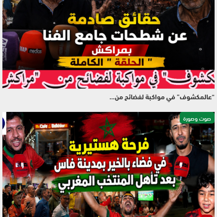
“عالمكشوف” في مواكبة لفضائح من…
صوت وصورة