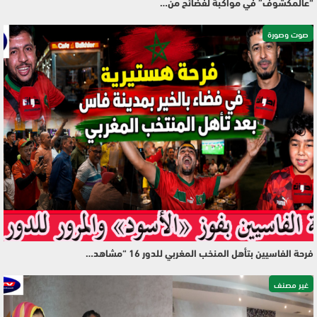
“عالمكشوف” في مواكبة لفضائح من…
صوت وصورة
فرحة الفاسيين بتأهل المنخب المغربي للدور 16 “مشاهد…
غير مصنف