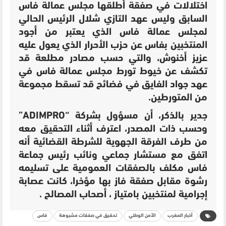
اختلالات في صفقة أطلقها مجلس عمالة فاس
السابق وليس عهد التازي شلال الرئيس الحالي
لمجلس عمالة فاس الذي يعتبر من أجود
المنتخبين بفاس عن حزب الأحرار الذي يعول عليه
عزيز أخنوش، والتي حسب مصادر مطلعة قد
تكشف عن خيوط تورط مجلس عمالة فاس في
عهد جواد الفايق في فضائح قد تسقط مجموعة
من المتورطين.
جدير بالذكر، أن مسؤول بشركة “ADIMPRO”
وحسب ذات المصدر، اعترف أثناء التحقيق معه
من طرف الفرقة الجهوية للشرطة القضائية أنه
اتفق مع مستشار جماعي ونائب رئيس جماعة
فاس مكلف بالصفقات العمومية على تسليمه
رشوة مقابل صفقة فاز بها مؤخرا، كانت عصابة
إجرامية لمنتخبين بامتياز ، أصحاب المصالح .
أخبار المغرب
الأمن الوطني
تحقيق في صفقات مشبوهة
فاس