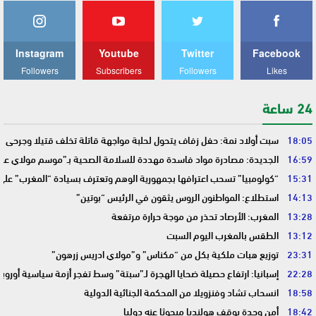
Instagram
Youtube
Twitter
Facebook
Followers
Subscribers
Followers
Likes
24 ساعة
18:05
سبت أولاد نمة: حفل زفاف يتحول لحلبة مواجهة قاتلة تخلف قتيلا وجرحى
16:59
الجديدة: مصادرة مواد فاسدة مهددة للسلامة الصحية بـ”موسم مولاي عبد 
15:31
“كولومبيا” تسحب اعترافها بجمهورية الوهم وتعترف بسيادة “المغرب” على
14:13
استطلاع: المواطنون الروس يثقون في الرئيس “بوتين”
13:28
المغرب: الأرصاد تحذر من موجة حرارة مرتفعة
13:12
الطقس بالمغرب اليوم السبت
23:31
توزيع هبات ملكية بكل من “مكناس” و”مولاي ادريس زرهون”
22:28
إسبانيا: ارتفاع حصيلة ضحايا الهجرة لـ”سبتة” وسط تفجر أزمة سياسية أوروب
18:58
انسحاب تشاد وفنزويلا من المحكمة الجنائية الدولية
18:42
أمن وجدة يوقف هولنديا مبحوثا عنه دوليا