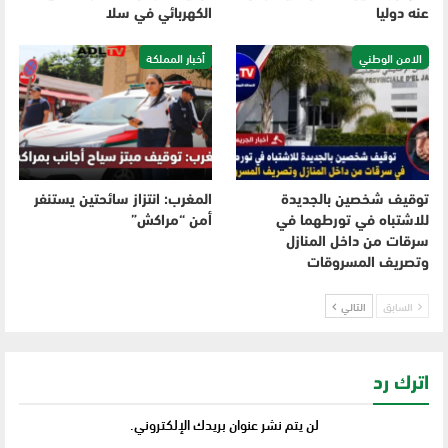
عنه دوليا
الكهربائي في سلا
الامن الوطني
أخبار المملكة
توقيف شخصين بالجديدة
المغرب: انتزاز سائحتين يستنفر
للاشتباه في تورطهما في
أمن “مراكش”
سرقات من داخل المنازل
وتصريف المسروقات
السابق
التالي
اترك رد
لن يتم نشر عنوان بريدك الإلكتروني.