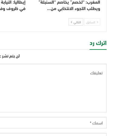
المغرب: “لخصم” يخاصم “السنبلة”
إيطاليا: النياب
ويطلب اللجوء الانتخابي من…
في ظروف وفاة
السابق
التالي
اترك رد
لن يتم نشر ع