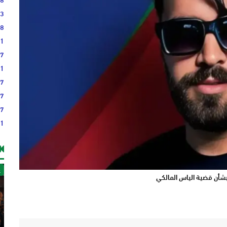
23
38
21
17
51
37
37
27
21
غ
شأن قضية الياس المالكي