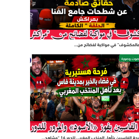
المكشوف” في مواكبة لفضائح من…
وت وصورة
حة الفاسيين بتأهل المنخب المغربي للدور 16 “مشاهد…