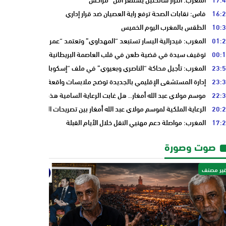
16:
فاس: نقابات الصحة ترفع راية العصيان ضد قرار إداري
10:
الطقس بالمغرب اليوم الخميس
01:
المغرب: فيدرالية اليسار تستبعد “المهداوي” وتعتمد “عمر بنجلون” وسط تدا
00:
توقيف سيدة في قضية طعن في قلب العاصمة البريطانية “لندن”
23:
المغرب: تأجيل محاكة “الناصري وبعيوي” في ملف “إسكوبار الصحراء”
23:
إدارة المستشفى الإقليمي بالجديدة توضح ملابسات واقعة سيدة حامل وتؤكد 
22:
موسم مولاي عبد الله أمغار.. هل غابت الرعاية السامية هذه السنة فقط أم أن 
20:
الرعاية الملكية لموسم مولاي عبد الله أمغار بين تصريحات المسؤولين وأسئلة 
17:
المغرب: مواصلة دعم مهنيي النقل خلال الأيام القبلة
صوت وصورة
ير مصنف