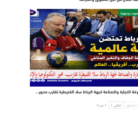
وت وصورة
فة التجارة والصناعة لجهة الرباط سلا القنيطرة تقارب محور…
السابق
التالي
1 من 5