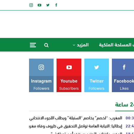
 المسلحة الملكية
المزيد
Instagram
Youtube
Twitter
Faceboo
Followers
Subscribers
Followers
Likes
ساعة
00:
المغرب: “لخصم” يخاصم “السنبلة” ويطلب اللجوء الانتخابي من “النخلة”
22:
إيطاليا: النيابة العامة تواصل التحقيق في ظروف وفاة مغربي
17:
المغرب: انتزاز سائحتين يستنفر أمن “مراكش”