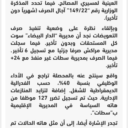
العينية لمسيري المصالح.
فيما تحدد المذكرة
الوزارية رقم “149/22” آجال الصرف (شهرياً دون
تأخير).
وبإلقاء نظرة على وضعية تنفيذ صرف
التعويضات نجد أن مديرية “الدار البيضاء” سوت
كل المستحقات وبدون تأخير. فيما سجلت
مديرية
مراكش صرفا جزئيا مع تسجيل 6 تأخير.
فيما الصرف بمديرية
سطات غير منفذ مع 24+
تأخير.
واقع سينتج عنه بالمحصلة
تراجع في الأداء
الوظيفي بنسبة 40%، حسب الفدرالية
الديمقراطية للشغل. إضافة لتزايد
المنازعات
الإدارية. حيث تم تسجيل تضرر
127 موظفا من
هاته السياسة في المديرية الإقليمية
ب”سطات”.
تجدر الإشارة أيضا، إلى أن مثل هاته الحالات تم