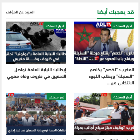
قد يعجبك أيضا
المزيد عن المؤلف
أخبار المملكة
أخبار المملكة
المغرب: “لخصم” يخاصم
إيطاليا: النيابة العامة تواصل
“السنبلة” ويطلب اللجوء
التحقيق في ظروف وفاة مغربي
الانتخابي من…
أخبار المملكة
غير مصنف