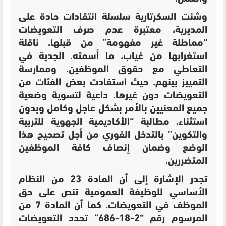
وشنت السكرتارية سلسلة انتقادات حادة على
المديرية، معتبرة عدم صرف التعويضات
“مماطلة غير مفهومة” من قبلها. ناقلة
استغرابها من غياب، ما أسمته. الجدية في
التعاطي مع حقوق الموظفين. وممارسة
التمييز بينهم. حيث استفادت بعض الفئات من
التعويضات دون غيرها. داعية لتسوية وضعية
جميع المعنيين بالأمر بشكل عاجل وكامل وبدون
استثناء. مطالبة “الأكاديمية الجهوية للتربية
والتكوين” بالتدخل الفوري من أجل تصحيح هذا
الوضع وضمان إنصاف كافة الموظفين
المتضررين.
تجدر الإشارة إلى أن
المادة 23 من النظام
الأساسي للوظيفة العمومية تنص على حق
الموظف في التعويضات. كما أن
المادة 7 من
المرسوم رقم “2-18-686” تحدد التعويضات