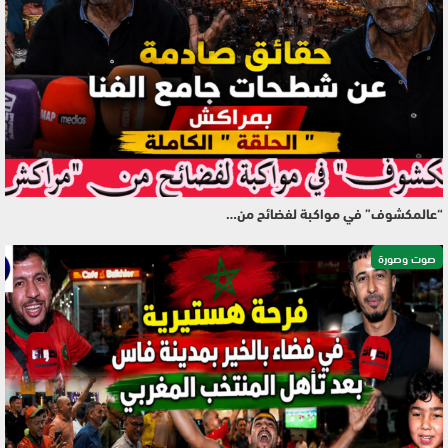
“عالمكشوف” في مواكبة لفضائح من…
صوت وصورة