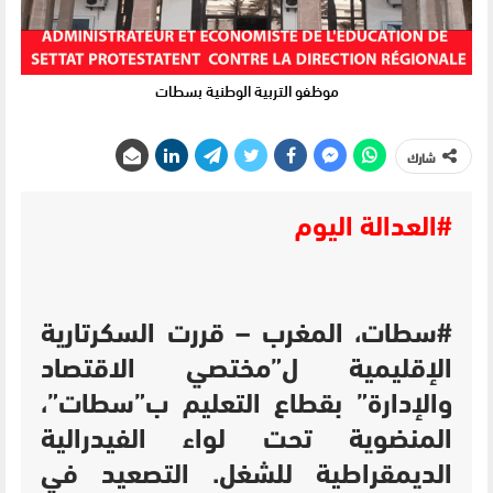
موظفو التربية الوطنية بسطات
شارك
#العدالة اليوم
#سطات، المغرب – قررت السكرتارية
الإقليمية ل”مختصي الاقتصاد
والإدارة” بقطاع التعليم ب”سطات”،
المنضوية تحت لواء الفيدرالية
الديمقراطية للشغل. التصعيد في