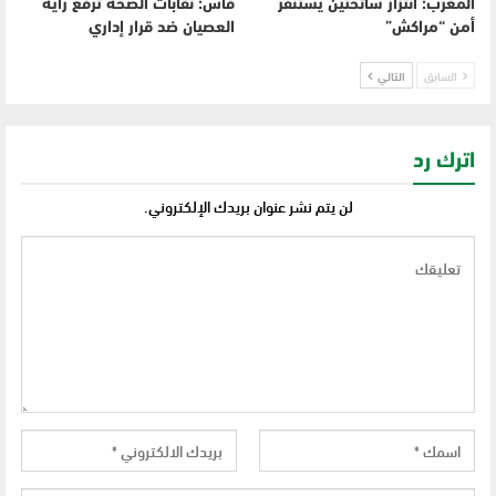
المغرب: انتزاز سائحتين يستنفر
فاس: نقابات الصحة ترفع راية
أمن “مراكش”
العصيان ضد قرار إداري
السابق
التالي
اترك رد
لن يتم نشر عنوان بريدك الإلكتروني.