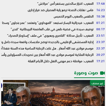
17:48
المغرب: انتزاز سائحتين يستنفر أمن “مراكش”
16:23
فاس: نقابات الصحة ترفع راية العصيان ضد قرار إداري
10:38
الطقس بالمغرب اليوم الخميس
01:21
المغرب: فيدرالية اليسار تستبعد “المهداوي” وتعتمد “عمر بنجلون” وسط 
00:17
توقيف سيدة في قضية طعن في قلب العاصمة البريطانية “لندن”
23:51
المغرب: تأجيل محاكة “الناصري وبعيوي” في ملف “إسكوبار الصحراء”
23:37
إدارة المستشفى الإقليمي بالجديدة توضح ملابسات واقعة سيدة حامل وتؤك
22:37
موسم مولاي عبد الله أمغار.. هل غابت الرعاية السامية هذه السنة فقط أم 
20:27
الرعاية الملكية لموسم مولاي عبد الله أمغار بين تصريحات المسؤولين وأسئ
17:21
المغرب: مواصلة دعم مهنيي النقل خلال الأيام القبلة
صوت وصورة
غير مصنف