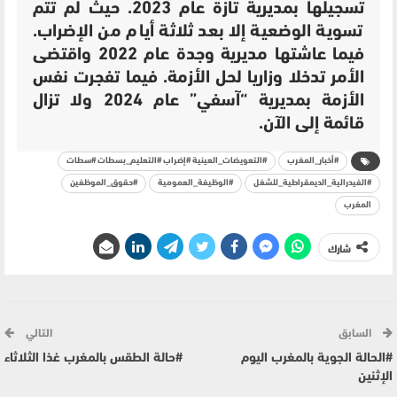
تسجيلها بمديرية تازة عام 2023. حيث لم تتم
تسوية الوضعية إلا بعد ثلاثة أيام من الإضراب.
فيما عاشتها مديرية
وجدة عام 2022 واقتضى
الأمر تدخلا وزاريا لحل الأزمة. فيما تفجرت نفس
الأزمة بمديرية “آسفي” عام
2024 ولا تزال
قائمة إلى الآن.
#أخبار_المغرب
#التعويضات_العينية #إضراب #التعليم_بسطات #سطات
#الفيدرالية_الديمقراطية_للشغل
#الوظيفة_العمومية
#حقوق_الموظفين
المغرب
شارك
السابق
التالي
#الحالة الجوية بالمغرب اليوم
#حالة الطقس بالمغرب غذا الثلاثاء
الإثنين