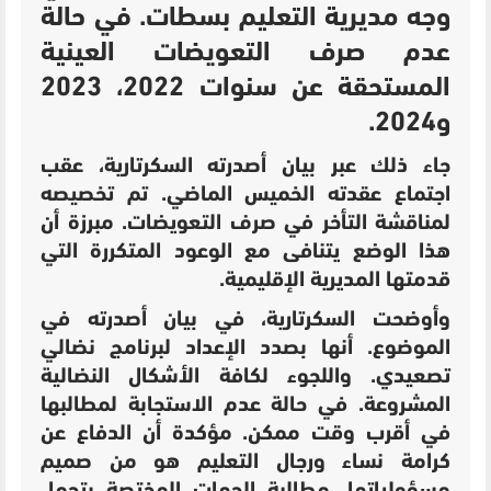
وجه مديرية التعليم بسطات. في حالة
عدم صرف التعويضات العينية
المستحقة عن سنوات 2022، 2023
و2024.
جاء ذلك عبر بيان أصدرته السكرتارية، عقب
اجتماع عقدته الخميس الماضي. تم تخصيصه
لمناقشة التأخر في صرف التعويضات. مبرزة أن
هذا الوضع يتنافى مع الوعود المتكررة التي
قدمتها المديرية الإقليمية.
وأوضحت السكرتارية، في بيان أصدرته في
الموضوع. أنها بصدد الإعداد لبرنامج نضالي
تصعيدي. واللجوء لكافة الأشكال النضالية
المشروعة. في حالة عدم الاستجابة لمطالبها
في أقرب وقت ممكن. مؤكدة أن الدفاع عن
كرامة نساء ورجال التعليم هو من صميم