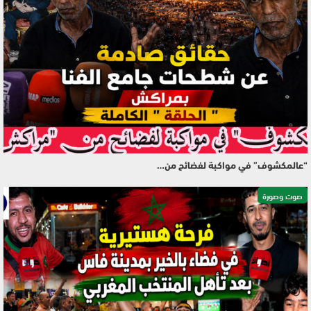
“عالمكشوف” في مواكبة لفضائح من…
صوت وصورة