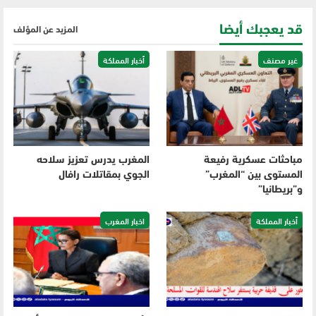
قد يعجبك أيضا
المزيد عن المؤلف
غير مصنف
أخبار المملكة
مباحثات عسكرية رفيعة
المغرب يدرس تعزيز سلاحه
المستوى بين “المغرب”
الجوي بمقاتلات رافال
و”بريطانيا”
أخبار المملكة
اخبار المغرب