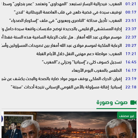
01:21
المغرب: فيدرالية اليسار تستبعد “المهداوي” وتعتمد “عمر بنجلون” وسط 
00:17
توقيف سيدة في قضية طعن في قلب العاصمة البريطانية “لندن”
23:51
المغرب: تأجيل محاكة “الناصري وبعيوي” في ملف “إسكوبار الصحراء”
23:37
إدارة المستشفى الإقليمي بالجديدة توضح ملابسات واقعة سيدة حامل وتؤك
22:37
موسم مولاي عبد الله أمغار.. هل غابت الرعاية السامية هذه السنة فقط أم 
20:27
الرعاية الملكية لموسم مولاي عبد الله أمغار بين تصريحات المسؤولين وأسئ
17:21
المغرب: مواصلة دعم مهنيي النقل خلال الأيام القبلة
16:45
تسجيل كسوف كلي بـ”إسبانيا” وجزئي بـ”المغرب”
16:17
الطقس بالمغرب اليوم الأربعاء
23:19
إفران: الدرك الملكي يوقف مروج مواد ضارة بالصحة والبحث يكشف عن شبك
22:18
إسبانيا: إقالة مسؤولة بالأمن القومي الإسباني نتيجة أحداث “سبتة”
صوت وصورة
غير مصنف