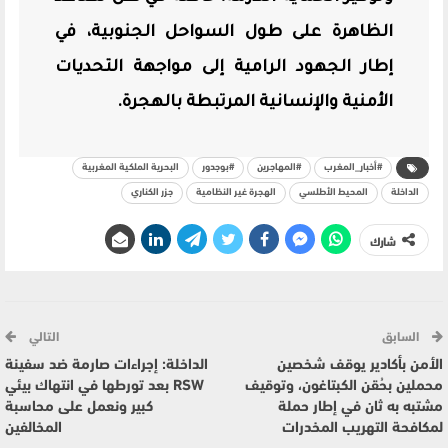
الظاهرة على طول السواحل الجنوبية، في
إطار الجهود الرامية إلى مواجهة التحديات
الأمنية والإنسانية المرتبطة بالهجرة.
#أخبار_المغرب
#المهاجرين
#بوجدور
البحرية الملكية المغربية
الداخلة
المحيط الأطلسي
الهجرة غير النظامية
جزر الكناري
شارك
السابق
التالي
الأمن بأكادير يوقف شخصين
الداخلة: إجراءات صارمة ضد سفينة
محملين بحُقن الكبتاغون، وتوقيف
RSW بعد تورطها في انتهاك بيئي
مشتبه به ثان في إطار حملة
كبير ونعمل على محاسبة
لمكافحة التهريب المخدرات
المخالفين