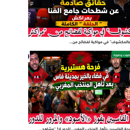
المكشوف” في مواكبة لفضائح من…
وت وصورة
حة الفاسيين بتأهل المنخب المغربي للدور 16 “مشاهد…