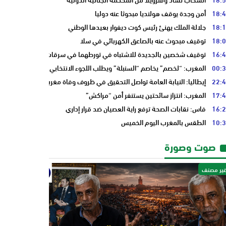
18:
أمن وجدة يوقف هولنديا مبحوثا عنه دوليا
18:
جلالة الملك يهنئ رئيس كوت ديفوار بعيدها الوطني
18:
توقيف مبحوث عنه بالصاعق الكهربائي في سلا
16:
توقيف شخصين بالجديدة للاشتباه في تورطهما في سرقات من داخل المنازل
00:
المغرب: “لخصم” يخاصم “السنبلة” ويطلب اللجوء الانتخابي من “النخلة”
22:
إيطاليا: النيابة العامة تواصل التحقيق في ظروف وفاة مغربي
17:
المغرب: انتزاز سائحتين يستنفر أمن “مراكش”
16:
فاس: نقابات الصحة ترفع راية العصيان ضد قرار إداري
10:
الطقس بالمغرب اليوم الخميس
صوت وصورة
ير مصنف