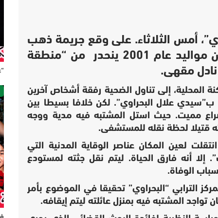
ي”، أمس الثلاثاء. على وقع جريمة ذهب
ضحيتها شاب في مقتبل العمر، من مواليد عام 2001 ينحدر من “منطقة
نادل مقهى.
“ع
ص
ة المحلية، إلى تناول الضحية رفقة أشخاص آخرين
 ب”سيدي علال البحراوي”. لكن خلافا بسيطا بين
صراع مميت. حيث استل المشتبه فيه مدية ووجه
ه قتيلا لحظة نقله للمستشفى.
نتقلت لعين المكان عناصر الوقاية المدنية التي
إلا أنه فارق الحياة. ليتم نقل جثته لمستودع
سباب الوفاة.
ركز الترابي “البحراوي” تحقيقا في الموضوع بأمر
 تواجد المشتبه فيه بمنزل عائلته ليتم إيقافه.
فر