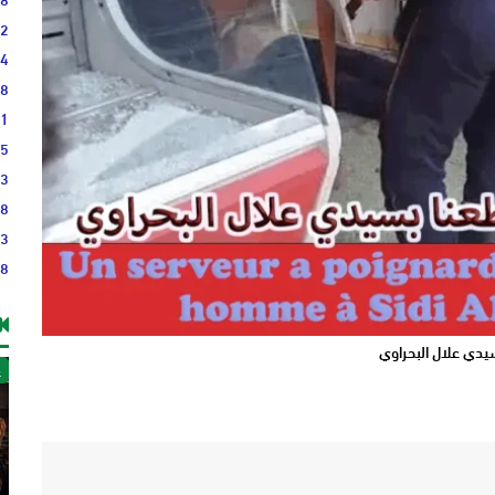
42
14
08
41
35
43
48
23
38
يدي علال البحراوي
غ