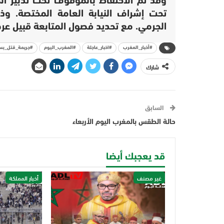
وقد تم الاحتفاظ بالموقوف تحت تدبير الح
تحت إشراف النيابة العامة المختصة. و
الجرمي. مع تحديد فصول المتابعة قبيل عرض
#أخبار_المغرب
#اخبار_عاجلة
#المغرب_اليوم
#جريمة_قتل_بسي
شارك
السابق
حالة الطقس بالمغرب اليوم الأربعاء
قد يعجبك أيضا
غير مصنف
أخبار المملكة