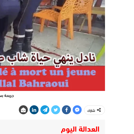
جريمة بس
شارك
العدالة اليوم