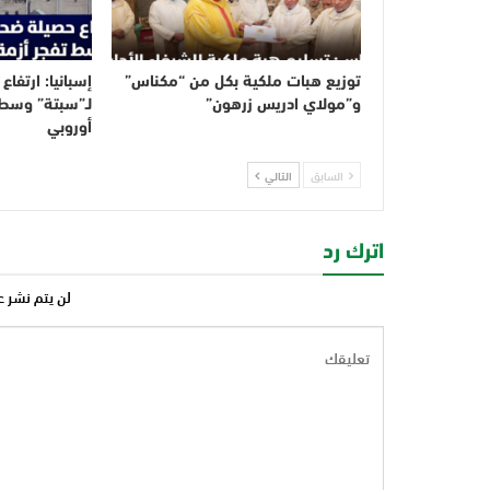
توزيع هبات ملكية بكل من “مكناس”
إسبانيا: ارتفاع
و”مولاي ادريس زرهون”
لـ”سبتة” وسط 
أوروبي
السابق
التالي
اترك رد
لن يتم نشر ع