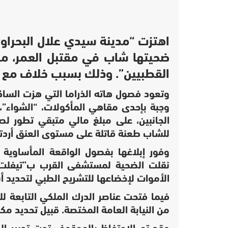
اهتزت “مدينة سيدي علال البحراو
القطبيين”. وذلك بسبب خلاف مع 
وتعود فصول هاته الذراما التي هزت الساكن
وجبة بإحدى مقاهي المأكولات، “الشواء”،
الجانبين، على مبلغ مالي متبقي تطور ل
للشاب طعنة قاتلة على مستوى العنق أردت
وفور إبلاغها بفصول الواقعة المأساوية ا
نقلت الضحية لمستشفى القرب ب”تيفلت”. 
الأموات لإخضاعها للتشريح الطبي لتحديد أ
فيما فتحت عناصر الدرك الملكي التابعة للم
من النيابة العامة المختصة. قبيل تحديد مكان