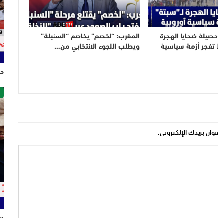
 حصيلة ضحايا الهجرة
المغرب: “لخصم” يخاصم “السنبلة”
تفجر أزمة سياسية
ويطلب اللجوء الانتخابي من…
حي
ص
نوان بريدك الإلكتروني.
سل