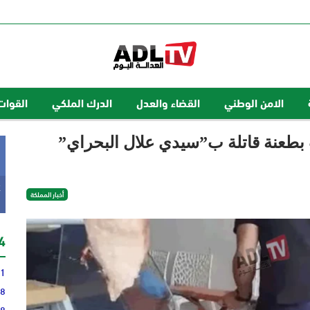
الامن الوطني
القضاء والعدل
الدرك الملكي
القوات
بطعنة قاتلة ب”سيدي علال البحراي”
k
أخبار المملكة
24 
31
28
58