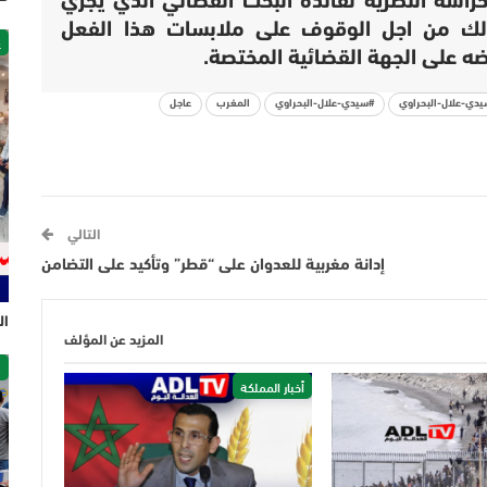
راسة النظرية لفائدة البحث القضائي الذي يجري
ذلك من اجل الوقوف على ملابسات هذا الفعل
غ
ه على الجهة القضائية المختصة.
دي-علال-البحراوي
#سيدي-علال-البحراوي
المغرب
عاجل
التالي
إدانة مغربية للعدوان على “قطر” وتأكيد على التضامن
ال
المزيد عن المؤلف
ص
أخبار المملكة