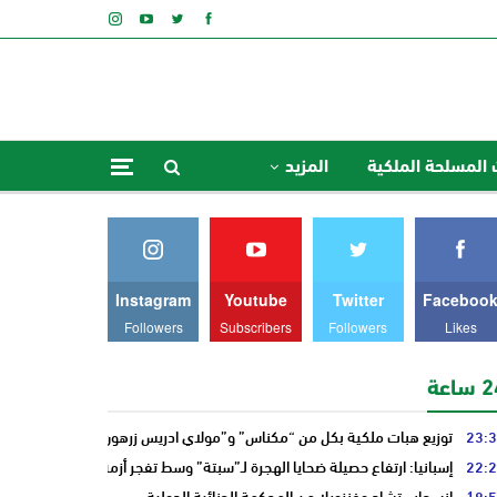
 المسلحة الملكية
المزيد
Instagram
Youtube
Twitter
Faceboo
Followers
Subscribers
Followers
Likes
ساعة
23:
توزيع هبات ملكية بكل من “مكناس” و”مولاي ادريس زرهون”
22:
إسبانيا: ارتفاع حصيلة ضحايا الهجرة لـ”سبتة” وسط تفجر أزمة سياسية أوروبي
18:
انسحاب تشاد وفنزويلا من المحكمة الجنائية الدولية