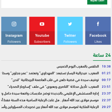
Instagram
Youtube
Twitter
Facebook
Followers
Subscribers
Followers
Likes
24 ساعة
10:38
الطقس بالمغرب اليوم الخميس
01:21
المغرب: فيدرالية اليسار تستبعد “المهداوي” وتعتمد “عمر بنجلون” وسط 
00:17
توقيف سيدة في قضية طعن في قلب العاصمة البريطانية “لندن”
23:51
المغرب: تأجيل محاكة “الناصري وبعيوي” في ملف “إسكوبار الصحراء”
23:37
إدارة المستشفى الإقليمي بالجديدة توضح ملابسات واقعة سيدة حامل وتؤك
22:37
موسم مولاي عبد الله أمغار.. هل غابت الرعاية السامية هذه السنة فقط أم 
20:27
الرعاية الملكية لموسم مولاي عبد الله أمغار بين تصريحات المسؤولين وأسئ