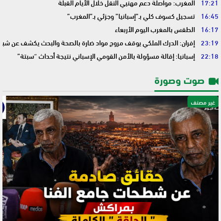
17:21
المغرب: مواصلة دعم مهنيي النقل خلال الأيام القبلة
16:45
تسجيل كسوف كلي بـ”إسبانيا” وجزئي بـ”المغرب”
16:17
الطقس بالمغرب اليوم الأربعاء
23:19
إفران: الدرك الملكي يوقف مروج مواد ضارة بالصحة والبحث يكشف عن شبك
22:18
إسبانيا: إقالة مسؤولة بالأمن القومي الإسباني نتيجة أحداث “سبتة”
صوت وصورة
غير مصنف