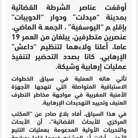
أوقفت عناصر الشرطة القضائية
بمدينة “ميدلت” ودوار “الدويبات”
بإقليم “اليوسفية”، الجمعة الماضي.
عنصرين متطرفين، يبلغان من العمر 19
عاما، أعلنا ولاءهما لتنظيم “داعش”
الإرهابي. كانا بصدد التحضير لتنفيذ
عمليات إرهابية وشيكة.
تأتي هاته العملية في سياق الخطوات
الاستباقية المتواصلة التي تنهجها الأجهزة
الأمنية المغربية في مواجهة مخاطر التطرف
العنيف وتحييد التهديدات الإرهابية.
في هذا السياق، أفاد بلاغ صادر عن “المكتب
المركزي للأبحاث القضائية”، أن الأبحاث
والتحريات الأولية المدعومة بعمليات التتبع