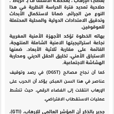
بقضايا الإرهاب، بمحكمة الاستئناف بـ”الرباط”.
صلاحية تمديد فترة الحراسة النظرية في هذا
النوع من الجرائم. ضمانا لاستكمال الأبحاث
وتدقيق الامتدادات الدولية والمحلية المحتملة
للموقوفين.
بهاته الخطوة تؤكد الأجهزة الأمنية المغربية
نجاعة استراتيجيتها الامنية الشاملة المنتهجة،
القائمة على مقاربة ثلاثية الأبعاد. ضمنها
الاستباق الأمني، تخليق الحقل الديني ومحاربة
الهشاشة الاجتماعية.
كما أن نجاح مصالح (DGST) في رصد وتوقيف
عناصر في هذا السن المبكر، يؤكد أن الحرب على
الإرهاب انتقلت إلى الفضاء الرقمي. حيث تنشط
عمليات الاستقطاب الافتراضي.
جدير بالذكر أن المؤشر العالمي للإرهاب، (GTI)،