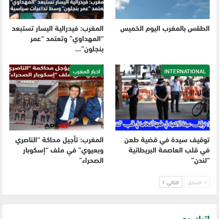
الطقس بالمغرب اليوم الخميس
المغرب: فيدرالية اليسار تستبعد
“المهداوي” وتعتمد “عمر
بنجلون”…
INTERNATIONAL
اخبار المغرب
توقيف سيدة في قضية طعن
المغرب: تأجيل محاكة “الناصري
في قلب العاصمة البريطانية
وبعيوي” في ملف “إسكوبار
“لندن”
الصحراء”
السابق
التالي