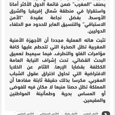
يصنف “المغرب” ضمن قائمة الدول الأكثر أمانا
واستقرارا في منطقة شمال إفريقيا والشرق
الأوسط. بفضل نجاعة عقيدة “الأمن
الاستباقي” والتنسيق العابر للحدود مع الحلفاء
الدوليين.
تثبت هاته العملية مجددا أن الأجهزة الأمنية
المغربية تظل الصخرة التي تتحطم عليها كافة
مؤامرات الغلو والتطرف. فيما سيميط تعميق
البحث القضائي، تحت إشراف النيابة العامة
الككلفة بقضايا الإرها. اللثام عن الخلايا
الافتراضية التي تحاول اختراق عقول الشباب
المغربي. مكرسا بذلك حقيقة ثابتة مفادها أن
المملكة تظل حصنا منيعا لا مكان فيه للفوضى
أو المساس بحرية وطمأنينة المواطنين
والمقيمين.
#أخبار_المغرب
#أخبار_عاجلة
#الأمن_الاستباقي
#الأمن_المغربي