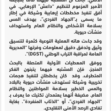
الأمني. أبانت أن المشتبه فيهما قاما بمبايعة
الأمير المزعوم لتنظيم “داعش” الإرهابي. في
أفق تنفيذ مخططات إرهابية وشيكة في إطار
ما يسمى بـ”الجهاد الفردي”، بهدف المس
بسلامة الأشخاص والنظام العام واستهداف
منشآت حيوية.
وقد جاءت هاته العملية النوعية كثمرة لتنسيق
وثيق وتدفق دقيق لمعلومات وفرتها “المديرية
العامة لمراقبة التراب الوطني (DGST)”.
ووفق المعطيات الأولية المتصلة بالبحث
المنجز، فإن
المشتبه فيهما يتبنون الفكر
المتطرف. وقد كان ي
خططان لتنفيذ هجمات
تخريبية وشيكة تستهدف منشآت حيوية بالبلاد
والمس الخطير بسلامة المواطنين والنظام
العام. مضيفة أنهما يعتمدان
تكتيك ما يعرف بـ
“الجهاد الفردي”، أو “الذئاب المنفردة”. بغاية
تفادي الرصد الأمني التقليدي.