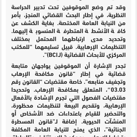
وقد تم وضع الموقوفين تحت تدبير الحراسة
النظرية، في إطار البحث القضائي المنجز، بأمر
من النيابة العامة المختصة. بغاية الكشف عن
كافة الأنشطة المتطرفة المنسوبة إليهما.
وتحديد مدى ارتباطهما المحتمل بمختلف
التنظيمات الإرهابية. قبيل تسليمهما “للمكتب
المركزي للأبحاث القضائية (BCIJ)”.
تجدر الإشارة أن الموقوفين يواجهان متابعة
قضائية في إطار “قانون مكافحة الإرهاب
وتجفيف منابعه”. خاصة مقتضيات “ا
لقانون رقم
03.03″، المتعلق بمكافحة الإرهاب. وتحديدا
مقتضيات الفصول التي تجرم الإشادة بالأفعال
الإرهابية، وتقديم البيعة لتنظيمات محظورة،
والتحضير للقيام باعتداءات ضد الأشخاص أو
المنشآت الحيوية. إضافة لـ”
قانون المسطرة
الجنائية”، الذي يمنح للنيابة العامة المكلفة