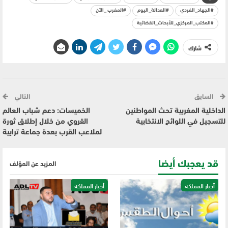
#الجهاد_الفردي
#العدالة_اليوم
#المغرب _الآن
#المكتب_المركزي_للأبحاث_القضائية
شارك
السابق
التالي
الداخلية المغربية تحث المواطنين
الخميسات: دعم شباب العالم
للتسجيل في اللوائح الانتخابية
القروي من خلال إطلاق ثورة
لملاعب القرب بعدة جماعة ترابية
قد يعجبك أيضا
المزيد عن المؤلف
أخبار المملكة
أخبار المملكة