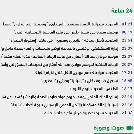
24 ساعة
01:21
المغرب: فيدرالية اليسار تستبعد “المهداوي” وتعتمد “عمر بنجلون” وسط 
00:17
توقيف سيدة في قضية طعن في قلب العاصمة البريطانية “لندن”
23:51
المغرب: تأجيل محاكة “الناصري وبعيوي” في ملف “إسكوبار الصحراء”
23:37
إدارة المستشفى الإقليمي بالجديدة توضح ملابسات واقعة سيدة حامل وتؤك
22:37
موسم مولاي عبد الله أمغار.. هل غابت الرعاية السامية هذه السنة فقط أم 
20:27
الرعاية الملكية لموسم مولاي عبد الله أمغار بين تصريحات المسؤولين وأسئ
17:21
المغرب: مواصلة دعم مهنيي النقل خلال الأيام القبلة
16:45
تسجيل كسوف كلي بـ”إسبانيا” وجزئي بـ”المغرب”
16:17
الطقس بالمغرب اليوم الأربعاء
23:19
إفران: الدرك الملكي يوقف مروج مواد ضارة بالصحة والبحث يكشف عن شبك
22:18
إسبانيا: إقالة مسؤولة بالأمن القومي الإسباني نتيجة أحداث “سبتة”
21:36
المغرب: نشرة تحذيرية من ارتفاع درجات الحرارة
صوت وصورة