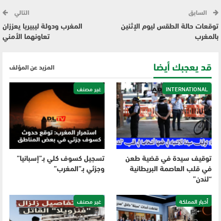
السابق
التالي
توقعات حالة الطقس ليوم الإثنين
المغرب ودولة ليبيريا يعززان
بالمغرب
تعاونهما الأمني
قد يعجبك أيضا
المزيد عن المؤلف
INTERNATIONAL
غير مصنف
توقيف سيدة في قضية طعن
تسجيل كسوف كلي بـ”إسبانيا”
في قلب العاصمة البريطانية
وجزئي بـ”المغرب”
“لندن”
أخبار المملكة
غير مصنف