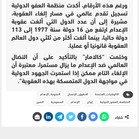
ورغم هذه الأرقام، أكدت منظمة العفو الدولية
تسجيل تقدم عالمي في مسار إلغاء العقوبة،
مشيرة إلى أن عدد الدول التي ألغت عقوبة
الإعدام ارتفع من 16 دولة سنة 1977 إلى 113
دولة حاليا، بينما ألغت أكثر من ثلثي دول العالم
العقوبة قانونيا أو عمليا.
وختمت “كالامار” بالتأكيد على أن النضال
العالمي ضد الإعدام ما يزال مستمرا، معتبرة أن
الإلغاء التام ممكن إذا استمرت الجهود الدولية
في مواجهة الدول المتمسكة بهذه العقوبة”.
#الولايات_المتحدة
#حقوق_الإنسان
#عقوبة_الإعدام
#منظمة_العفو_الدولية
إيران
الإعدام
السعودية
الصين
شارك