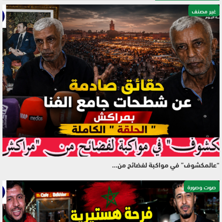
غير مصنف
“عالمكشوف” في مواكبة لفضائح من…
صوت وصورة