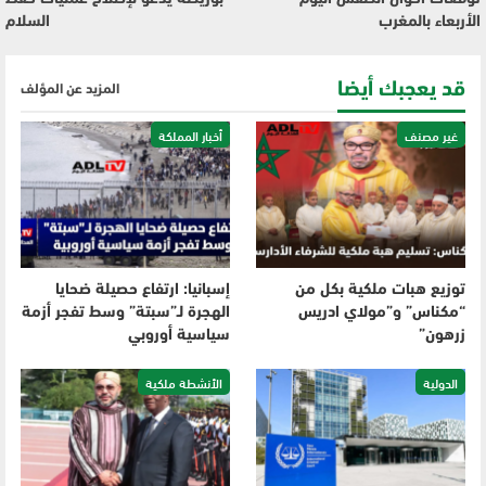
الأربعاء بالمغرب
السلام
قد يعجبك أيضا
المزيد عن المؤلف
غير مصنف
أخبار المملكة
توزيع هبات ملكية بكل من
إسبانيا: ارتفاع حصيلة ضحايا
“مكناس” و”مولاي ادريس
الهجرة لـ”سبتة” وسط تفجر أزمة
زرهون”
سياسية أوروبي
الدولية
الأنشطة ملكية