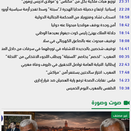
23:31
توزيع هبات ملكية بكل من “مكناس” و”مولاي ادريس زرهون”
22:28
إسبانيا: ارتفاع حصيلة ضحايا الهجرة لـ”سبتة” وسط تفجر أزمة سياسية أوروب
18:58
انسحاب تشاد وفنزويلا من المحكمة الجنائية الدولية
18:42
أمن وجدة يوقف هولنديا مبحوثا عنه دوليا
18:14
جلالة الملك يهنئ رئيس كوت ديفوار بعيدها الوطني
18:08
توقيف مبحوث عنه بالصاعق الكهربائي في سلا
16:41
توقيف شخصين بالجديدة للاشتباه في تورطهما في سرقات من داخل المنا
00:35
المغرب: “لخصم” يخاصم “السنبلة” ويطلب اللجوء الانتخابي من “النخلة”
22:43
إيطاليا: النيابة العامة تواصل التحقيق في ظروف وفاة مغربي
17:48
المغرب: انتزاز سائحتين يستنفر أمن “مراكش”
16:23
فاس: نقابات الصحة ترفع راية العصيان ضد قرار إداري
10:38
الطقس بالمغرب اليوم الخميس
صوت وصورة
غير مصنف