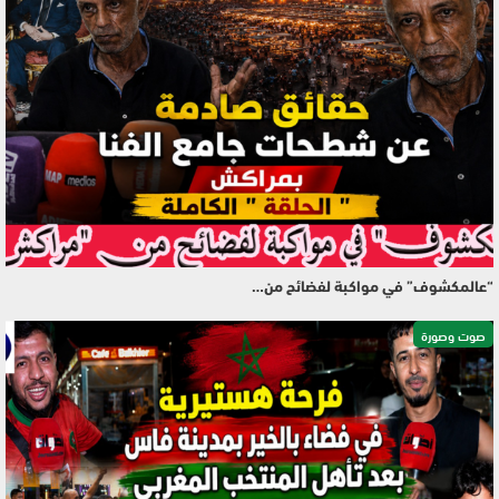
“عالمكشوف” في مواكبة لفضائح من…
صوت وصورة