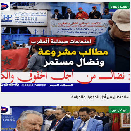
صوت وصورة
سلا: نضال من أجل الحقوق والكرامة
صوت وصورة