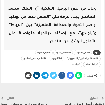
وجاء في نص البرقية الملكية أن الملك محمد
السادس يجدد عزمه على “المضي قدما في توطيد
أواصر الأخوة والصداقة المتميزة” بين “الرباط”
و”ياوندي”، مع إضفاء دينامية متواصلة على
التعاون الوثيق بين البلدين.
#أخبار_المغرب
#أنشطة_ملكية
#الدبلوماسية
#العلاقات_المغربية_الكاميرونية
#الكاميرون
#الملك_محمد_السادس
#برقية_تهنئة
#بول_بيا
شارك
السابق
التالي
توقعات أحوال الطقس اليوم
بوريطة يدعو لإصلاح عمليات حفظ