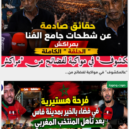
“عالمكشوف” في مواكبة لفضائح من…
صوت وصورة