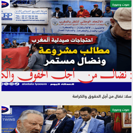
صوت وصورة
سلا: نضال من أجل الحقوق والكرامة
صوت وصورة