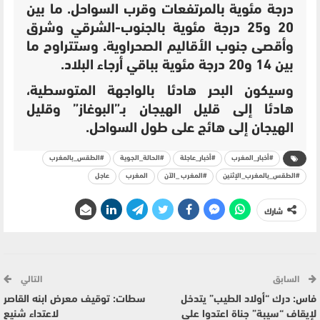
درجة مئوية بالمرتفعات وقرب السواحل. ما بين
20 و25 درجة مئوية بالجنوب-الشرقي وشرق
وأقصى جنوب الأقاليم الصحراوية. وستتراوح ما
بين 14 و20 درجة مئوية بباقي أرجاء البلاد.
وسيكون البحر هادئا بالواجهة المتوسطية،
هادئا إلى قليل الهيجان بـ”البوغاز” وقليل
الهيجان إلى هائج على طول السواحل.
#أخبار_المغرب
#أخبار_عاجلة
#الحالة_الجوية
#الطقس_بالمغرب
#الطقس_بالمغرب_الإثنين
#المغرب _الآن
المغرب
عاجل
شارك
السابق
التالي
فاس: درك “أولاد الطيب” يتدخل
سطات: توقيف معرض ابنه القاصر
لإيقاف “سيبة” جناة اعتدوا على
لاعتداء شنيع