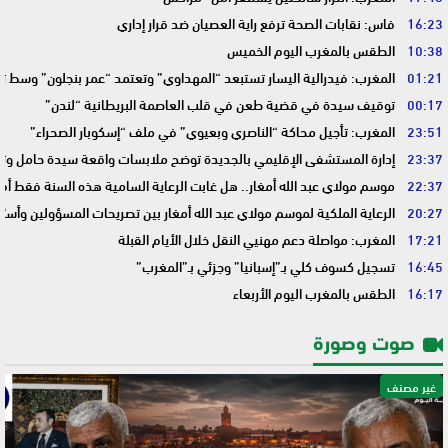
16:23
فاس: نقابات الصحة ترفع راية العصيان ضد قرار إداري
10:38
الطقس بالمغرب اليوم الخميس
01:21
المغرب: فيدرالية اليسار تستبعد “المهداوي” وتعتمد “عمر بنجلون” وسط 
00:17
توقيف سيدة في قضية طعن في قلب العاصمة البريطانية “لندن”
23:51
المغرب: تأجيل محاكة “الناصري وبعيوي” في ملف “إسكوبار الصحراء”
23:37
إدارة المستشفى الإقليمي بالجديدة توضح ملابسات واقعة سيدة حامل وتؤك
22:37
موسم مولاي عبد الله أمغار.. هل غابت الرعاية السامية هذه السنة فقط أم 
20:27
الرعاية الملكية لموسم مولاي عبد الله أمغار بين تصريحات المسؤولين وأسئ
17:21
المغرب: مواصلة دعم مهنيي النقل خلال الأيام القبلة
16:45
تسجيل كسوف كلي بـ”إسبانيا” وجزئي بـ”المغرب”
16:17
الطقس بالمغرب اليوم الأربعاء
صوت وصورة
غير مصنف