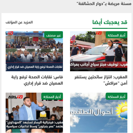
مسنة مريضة بـ”دوار الحشالفة”
قد يعجبك أيضا
المزيد عن المؤلف
أخبار المملكة
غير مصنف
المغرب: انتزاز سائحتين يستنفر
فاس: نقابات الصحة ترفع راية
أمن “مراكش”
العصيان ضد قرار إداري
أخبار المملكة
أخبار المملكة