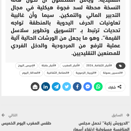
التقليدية. ويأمل المنظمون أن تكون هاته
النسخة محطة لسد فجوة هيكلية في مجال
التدبير المالي والتمكين. سيما وأن غالبية
تعاونيات الحرف اليدوية بالمنطقة تواجه
تحديات ترتبط بـ “التسويق وتطوير سلاسل
القيمة”. وهو ما يجعل من الورشات الحالية آلية
عملية للرفع من المردودية والدخل الفردي
للمصنعين التقليديين.
#أخبار_الثقافة_2026
#أخبار_المغرب
#أخبار_عاجلة
#إدريس_الروخ
#الحسين_عموتة
#الزربية_الزمورية
#الصناعة_الثقافية
#العدالة_اليوم
شارك
السابق
التالي
“الدرويش زكية” تحمل مجلس
طقس المغرب اليوم الخميس
المنافسة مسؤولية ارتفاع أسعار