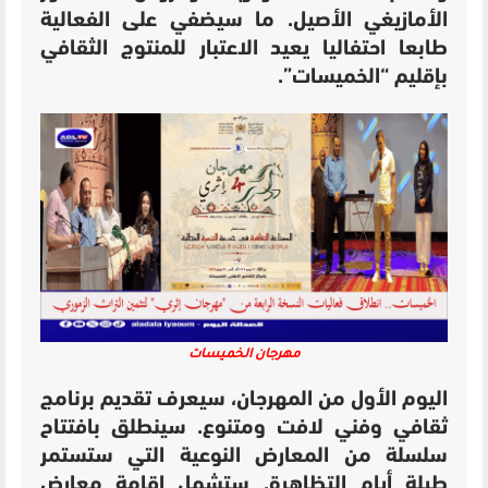
الأمازيغي الأصيل. ما سيضفي على الفعالية
طابعا احتفاليا يعيد الاعتبار للمنتوج الثقافي
بإقليم “الخميسات”.
مهرجان الخميسات
اليوم الأول من المهرجان، سيعرف تقديم برنامج
ثقافي وفني لافت ومتنوع. سينطلق بافتتاح
سلسلة من المعارض النوعية التي ستستمر
طيلة أيام التظاهرة. ستشمل إقامة معارض