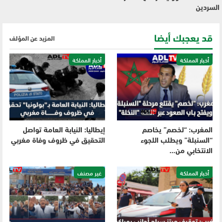
السردين
قد يعجبك أيضا
المزيد عن المؤلف
أخبار المملكة
أخبار المملكة
المغرب: “لخصم” يخاصم
إيطاليا: النيابة العامة تواصل
“السنبلة” ويطلب اللجوء
التحقيق في ظروف وفاة مغربي
الانتخابي من…
أخبار المملكة
غير مصنف