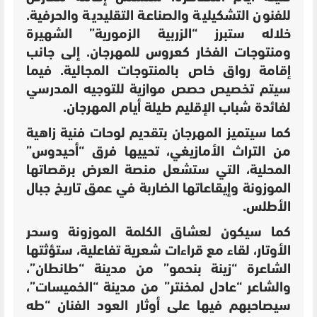
للفنون التشكيلية والصناعة التقليدية والحرفية.
خلاله ستبرز “الزربية الزمورية” الشهيرة
ومنتوجات الفخار كعروس للمهرجان. إلى جانب
إقامة رواق خاص بالمنتوجات المجالية. فيما
سيتم تخصيص حصص موازية للتوجيه المدرسي
لفائدة شباب الإقليم طيلة أيام المهرجان.
كما سيتميز المهرجان بتقديم لوحات فنية زاهية
من التراث الأمازيغي، تحييها فرق “أحيدوس”
المحلية، التي ستشعل منصة العرض برقصاتها
الموزونة وإيقاعاتها الضاربة في عمق تاريخ جبال
الأطلس.
كما سيكون لعشاق الكلمة الموزونة وسحر
الأوتار، لقاء مع قراءات شعرية تفاعلية، ستؤثتها
الشاعرة “زينة بنحمو” من مدينة “طانطان”،
والشاعر “عادل لمخنتر” من مدينة “الخميسات”،
سيصاحبهم فيها على أوثار العود الفنان “طه