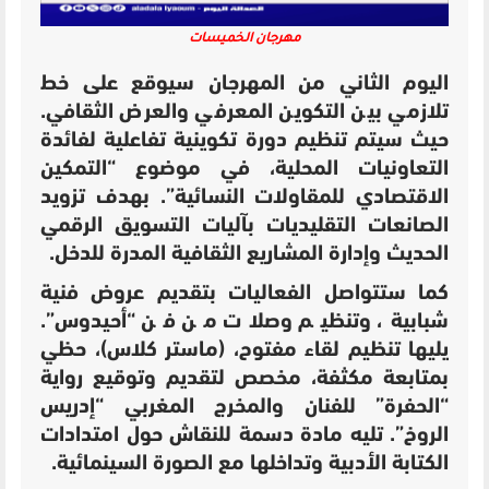
مهرجان الخميسات
اليوم الثاني من المهرجان سيوقع على خط
تلازمي بين التكوين المعرفي والعرض الثقافي.
حيث سيتم تنظيم دورة تكوينية تفاعلية لفائدة
التعاونيات المحلية، في موضوع “التمكين
الاقتصادي للمقاولات النسائية”. بهدف تزويد
الصانعات التقليديات بآليات التسويق الرقمي
الحديث وإدارة المشاريع الثقافية المدرة للدخل.
كما ستتواصل الفعاليات بتقديم عروض فنية
شبابية، وتنظيم وصلات من فن “أحيدوس”.
يليها تنظيم لقاء مفتوح، (ماستر كلاس)، حظي
بمتابعة مكثفة، مخصص لتقديم وتوقيع رواية
“الحفرة” للفنان والمخرج المغربي “إدريس
الروخ”. تليه مادة دسمة للنقاش حول امتدادات
الكتابة الأدبية وتداخلها مع الصورة السينمائية.