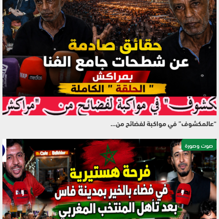
“عالمكشوف” في مواكبة لفضائح من…
صوت وصورة