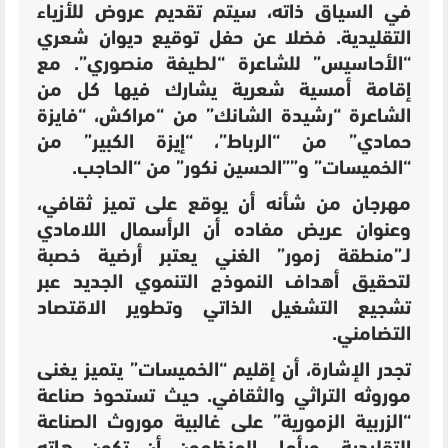
في السياق ذاته، سيتم تقديم عروض للأزياء
التقليدية. فضلا عن حفل توقيع ديوان شعري
“الأحاسيس” للشاعرة “لطيفة منصوري”. مع
إقامة أمسية شعرية يشارك فيها كل من
الشاعرة “رشيدة الشانك” من “مراكش، “فايزة
حمادي” من “الرباط”، “إيزة الكبير” من
“الخميسات” و””الحسين نكور” من “الحاجب.
مهرجان من شأنه أن يوقع على تميز ثقافي،
وعنوان عريض مفاده أن الرأسمال اللامادي
لـ”منطقة زمور” الغني يعتبر أرضية خصبة
لتحقيق أهداف النموذج التنموي الجديد عبر
تشجيع التشغيل الذاتي وتطوير الاقتصاد
التضامني.
تجدر الإشارة، أن إقليم “الخميسات” يتميز يغنى
موروثه التراثي والثقافي. حيث تستحوذ صناعة
“الزربية الزمورية” على غالبية موروث الصناعة