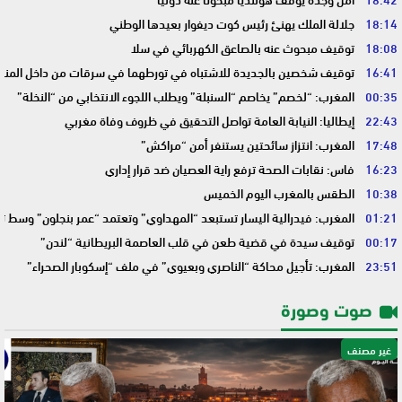
18:14
جلالة الملك يهنئ رئيس كوت ديفوار بعيدها الوطني
18:08
توقيف مبحوث عنه بالصاعق الكهربائي في سلا
16:41
توقيف شخصين بالجديدة للاشتباه في تورطهما في سرقات من داخل المنا
00:35
المغرب: “لخصم” يخاصم “السنبلة” ويطلب اللجوء الانتخابي من “النخلة”
22:43
إيطاليا: النيابة العامة تواصل التحقيق في ظروف وفاة مغربي
17:48
المغرب: انتزاز سائحتين يستنفر أمن “مراكش”
16:23
فاس: نقابات الصحة ترفع راية العصيان ضد قرار إداري
10:38
الطقس بالمغرب اليوم الخميس
01:21
المغرب: فيدرالية اليسار تستبعد “المهداوي” وتعتمد “عمر بنجلون” وسط 
00:17
توقيف سيدة في قضية طعن في قلب العاصمة البريطانية “لندن”
23:51
المغرب: تأجيل محاكة “الناصري وبعيوي” في ملف “إسكوبار الصحراء”
صوت وصورة
غير مصنف