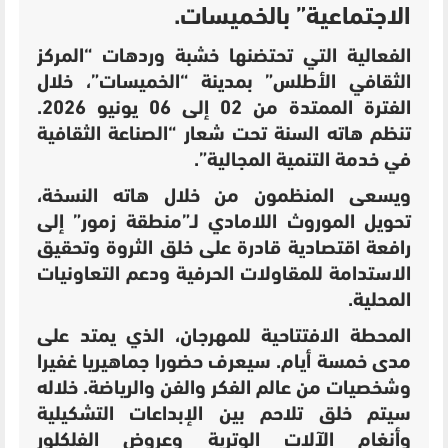
الاجتماعية” بالخميسات.
الفعالية التي تحتضنها خشبة وردهات “المركز
الثقافي الأطلس” بمدينة “الخميسات”، خلال
الفترة الممتدة من 02 إلى 06 يونيو 2026.
تنظم هاته السنة تحت شعار “الصناعة الثقافية
في خدمة التنمية المجالية”.
ويسعى المنظمون من خلال هاته النسخة،
تحويل الموروث اللامادي لـ”منطقة زمور” إلى
رافعة اقتصادية قادرة على خلق الثروة وتحقيق
الاستدامة للمقاولات الحرفية ودعم التعاونيات
المحلية.
المحطة الافتتاحية للمهرجان، الذي يمتد على
مدى خمسة أيام. سيعرف حضورا جماهيريا غفيرا
وشخصيات من عالم الفكر والفن والرياضة. خلاله
سيتم خلق تلاحم بين الإبداعات التشكيلية
وأنغام الآلات الوترية وعروض الفلكلور