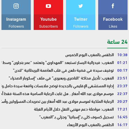
Instagram
Youtube
Twitter
Facebook
Followers
Subscribers
Followers
Likes
24 ساعة
10:38
الطقس بالمغرب اليوم الخميس
01:21
المغرب: فيدرالية اليسار تستبعد “المهداوي” وتعتمد “عمر بنجلون” وسط 
00:17
توقيف سيدة في قضية طعن في قلب العاصمة البريطانية “لندن”
23:51
المغرب: تأجيل محاكة “الناصري وبعيوي” في ملف “إسكوبار الصحراء”
23:37
إدارة المستشفى الإقليمي بالجديدة توضح ملابسات واقعة سيدة حامل وتؤك
22:37
موسم مولاي عبد الله أمغار.. هل غابت الرعاية السامية هذه السنة فقط أم 
20:27
الرعاية الملكية لموسم مولاي عبد الله أمغار بين تصريحات المسؤولين وأسئ
17:21
المغرب: مواصلة دعم مهنيي النقل خلال الأيام القبلة
16:45
تسجيل كسوف كلي بـ”إسبانيا” وجزئي بـ”المغرب”
16:17
الطقس بالمغرب اليوم الأربعاء