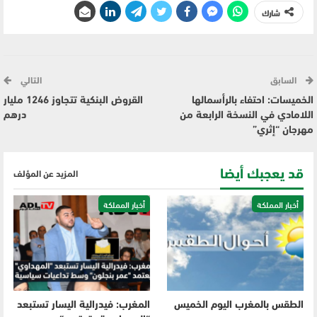
شارك
السابق
التالي
الخميسات: احتفاء بالرأسمالها
القروض البنكية تتجاوز 1246 مليار
اللامادي في النسخة الرابعة من
درهم
مهرجان “إثري”
قد يعجبك أيضا
المزيد عن المؤلف
أخبار المملكة
أخبار المملكة
الطقس بالمغرب اليوم الخميس
المغرب: فيدرالية اليسار تستبعد