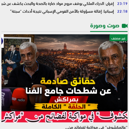
23:19
إفران: الدرك الملكي يوقف مروج مواد ضارة بالصحة والبحث يكشف عن شبك
22:18
إسبانيا: إقالة مسؤولة بالأمن القومي الإسباني نتيجة أحداث “سبتة”
صوت وصورة
غير مصنف
“عالمكشوف” في مواكبة لفضائح من…