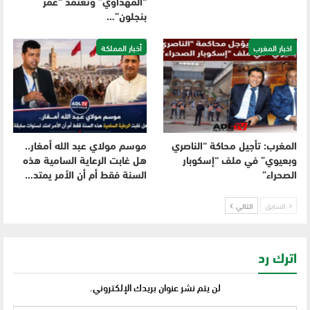
“المهداوي” وتعتمد “عمر
بنجلون”…
اخبار المغرب
أخبار المملكة
المغرب: تأجيل محاكة “الناصري
موسم مولاي عبد الله أمغار..
وبعيوي” في ملف “إسكوبار
هل غابت الرعاية السامية هذه
الصحراء”
السنة فقط أم أن الأمر يمتد…
السابق
التالي
اترك رد
لن يتم نشر عنوان بريدك الإلكتروني.