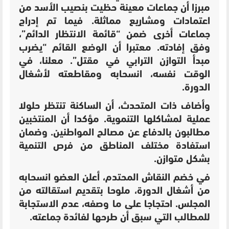
مبرزا أن جماعات معينة حظيت بنصيب الأسد من
اعتمادات ومشاريع مماثلة. فيما تم إدراج
جماعات أخرى ضمن “قائمة الانتظار الدائم”،
وفق إفادته. معتبرا أن الوضع القائم “يضرب
مبدأ التوازن الترابي في مقتل”. معلنا، في
الوقت نفسه، انسحابه ومقاطعته لأشغال
الدورة.
وأضاف ذات المتحدث، أن الساكنة تنتظر حلولا
عملية لمشاكلها التنموية. مؤكدا أن المنتخبين
مطالبون بالدفاع عن مصالح المواطنين. وضمان
استفادة مختلف المناطق من فرص التنمية
بشكل متوازن.
في خضم النقاش المحتدم، أعلن العضو انسحابه
من أشغال الدورة، ملوحا بتقديم استقالته من
المجلس. احتجاجا على ما وصفه، عدم الاستجابة
للمطالب التي سبق أن طرحها لفائدة جماعته.