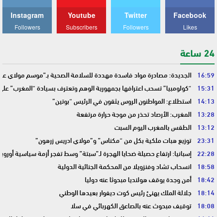
Instagram
Youtube
Twitter
Facebook
Followers
Subscribers
Followers
Likes
24 ساعة
16:59
الجديدة: مصادرة مواد فاسدة مهددة للسلامة الصحية بـ”موسم مولاي عبد 
15:31
“كولومبيا” تسحب اعترافها بجمهورية الوهم وتعترف بسيادة “المغرب” على
14:13
استطلاع: المواطنون الروس يثقون في الرئيس “بوتين”
13:28
المغرب: الأرصاد تحذر من موجة حرارة مرتفعة
13:12
الطقس بالمغرب اليوم السبت
23:31
توزيع هبات ملكية بكل من “مكناس” و”مولاي ادريس زرهون”
22:28
إسبانيا: ارتفاع حصيلة ضحايا الهجرة لـ”سبتة” وسط تفجر أزمة سياسية أوروب
18:58
انسحاب تشاد وفنزويلا من المحكمة الجنائية الدولية
18:42
أمن وجدة يوقف هولنديا مبحوثا عنه دوليا
18:14
جلالة الملك يهنئ رئيس كوت ديفوار بعيدها الوطني
18:08
توقيف مبحوث عنه بالصاعق الكهربائي في سلا