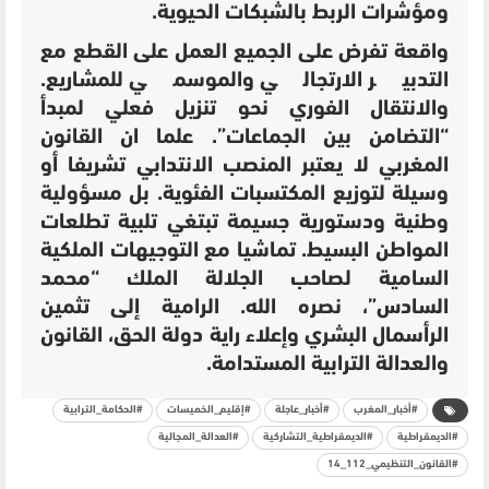
ومؤشرات الربط بالشبكات الحيوية.
واقعة تفرض على الجميع العمل على القطع مع
التدبير الارتجالي والموسمي للمشاريع.
والانتقال الفوري نحو تنزيل فعلي لمبدأ
“التضامن بين الجماعات”. علما ان القانون
المغربي لا يعتبر المنصب الانتدابي تشريفا أو
وسيلة لتوزيع المكتسبات الفئوية. بل مسؤولية
وطنية ودستورية جسيمة تبتغي تلبية تطلعات
المواطن البسيط. تماشيا مع التوجيهات الملكية
السامية لصاحب الجلالة الملك “محمد
السادس”، نصره الله. الرامية إلى تثمين
الرأسمال البشري وإعلاء راية دولة الحق، القانون
والعدالة الترابية المستدامة.
#أخبار_المغرب
#أخبار_عاجلة
#إقليم_الخميسات
#الحكامة_الترابية
#الديمقراطية
#الديمقراطية_التشاركية
#العدالة_المجالية
#القانون_التنظيمي_112_14