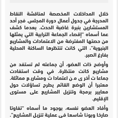
خلال المداخلات المخصصة لمناقشة النقاط
المدرجة في جدول أعمال دورة المجلس. فجر أحد
المستشارين بنبرة غاضبة الحدث. بعدما كشف
عما أسماه “إقصاء الجماعة الترابية التي يمثلها
من حصتها المفترضة من الاعتمادات والمشاريع
البنيوية”، التي كانت تنتظرها الساكنة المحلية
بفارغ الصبر.
وأوضح ذات العضو، أن جماعته لم تستفد من
مشاريع كانت منتظرة. في وقت استفادت
جماعات أخرى من اعتمادات ومشاريع مماثلة.
معتبرا أن الوضع القائم يطرح تساؤلات حول
معايير برمجة وتنزيل المشاريع على مستوى
الإقليم.
وأفاد العضو نفسه، بوجود ما أسماه “تفاوتا
صارخا وبونا شاسعا في عملية تنزيل المشاريع”.