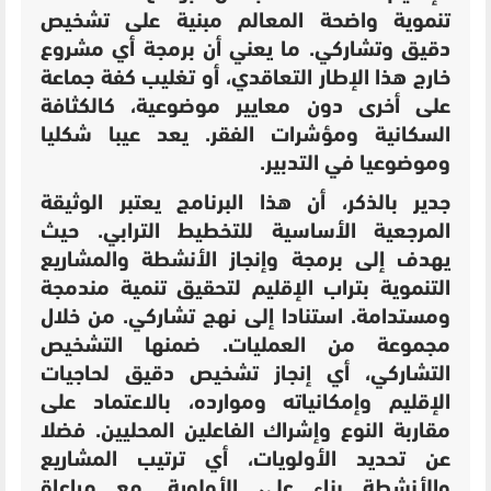
تنموية واضحة المعالم مبنية على تشخيص
دقيق وتشاركي. ما يعني أن برمجة أي مشروع
خارج هذا الإطار التعاقدي، أو تغليب كفة جماعة
على أخرى دون معايير موضوعية، كالكثافة
السكانية ومؤشرات الفقر. يعد عيبا شكليا
وموضوعيا في التدبير.
جدير بالذكر، أن هذا البرنامج يعتبر الوثيقة
المرجعية الأساسية للتخطيط الترابي. حيث
يهدف إلى برمجة وإنجاز الأنشطة والمشاريع
التنموية بتراب الإقليم لتحقيق تنمية مندمجة
ومستدامة. استنادا إلى نهج تشاركي. من خلال
مجموعة من العمليات. ضمنها التشخيص
التشاركي، أي إنجاز تشخيص دقيق لحاجيات
الإقليم وإمكانياته وموارده، بالاعتماد على
مقاربة النوع وإشراك الفاعلين المحليين. فضلا
عن تحديد الأولويات، أي ترتيب المشاريع
والأنشطة بناء على الأولوية. مع مراعاة