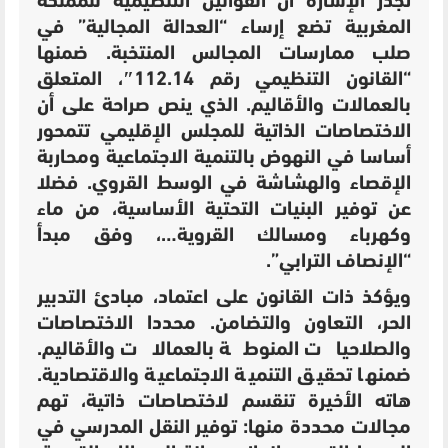
تجدر الإشارة أن القوانين التنظيمية للمملكة
المغربية تضع إرساء “العدالة المجالية” في
صلب ممارسات المجالس المنتخبة. ضمنها
“
القانون التنظيمي رقم 112.14″، المتعلق
بالعمالات والأقاليم. الذي ينص صراحة على أن
الاختصاصات الذاتية للمجلس الإقليمي تتمحور
أساسا في النهوض بالتنمية الاجتماعية ومحاربة
الإقصاء والهشاشة في الوسط القروي. فضلا
عن توفير البنيات التحتية الأساسية، من ماء
وكهرباء ومسالك القروية…، وفق مبدأ
“الإنصاف الترابي”.
ويؤكذ ذات القانون على اعتماد، مبادئ التدبير
الحر، التعاون والتضامن. محددا الاختصاصات
والصلاحيات المنوطة بالعمالات والأقاليم.
ضمنها تحقيق التنمية الاجتماعية والاقتصادية.
هاته الأخيرة تنقسم لاختصاصات ذاتية، تهم
مجالات محددة منها: توفير النقل المدرسي في