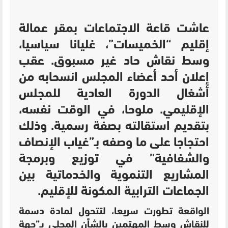
عاشت قاعة الاجتماعات بمقر عمالة
إقليم “الخميسات”، غليانا سياسيا،
وسط نقاش حاد غير مسبوق. عقب
إعلان أحد أعضاء المجلس انسحابه من
أشغال الدورة العادية للمجلس
الإقليمي. ملوحا، في الوقت نفسه،
بتقديم استقالته بصفة رسمية. وذلك
احتجاجا على ما وصفه بـ”غياب الإنصاف
والشفافية” في توزيع وبرمجة
المشاريع التنموية والخدماتية بين
الجماعات الترابية المكونة للإقليم.
الواقعة تطورت سريعا، لتتحول لمادة دسمة
للنقاش وسط المهتمين بالشأن المحلي بـ”جهة