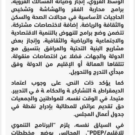
الوسط القروي، إنجاز وصيانة المسالك القروية،
برامج محاربة الفقر والهشاشة وتشخيص
الحاجيات الأساسية في مجالات الصحة والسكن
والثقافة والرياضة. إضافة لاختصاصات مشتركة،
تتضمن وضع برامج للنهوض بالتنمية الاقتصادية
والاجتماعية والرياضية والثقافية، وإنجاز بعض
مشاريع البنية التحتية والمرافق بتنسيق مع
الدولة والجهات. فضلا عن اختصاصات منقولة،
تتلقاها العمالة أو الإقليم من الدولة وفق
مبدأي التدرج والتحويل.
كما يؤكد ذات النص، على وجوب اعتماد
الديمقراطية التشاركية والحكامة في التدبير.
متيحا، في الوقت نفسه. للمواطنين والجمعيات
حق تقديم عرائض للمطالبة بإدراج نقطة في
جدول أعمال المجلس.
في السياق نفسه، يلزم “البرنامج التنموي
للإقليم/PDEP”. المجالس بوضع مخططات