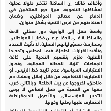
وأضاف قائلا: إن الساكنة تنتظر حلولا عملية
لمشاكلها التنموية. مبرزا دور المنتخبين في
الدفاع عن مصالح المواطنين، وضمان
استفادتهم من فرص التنمية بشكل متوازن.
واقعة تنقل إلى الواجهة دور ممثلي الأمة
والساكنة في الدفاع عن قضايا المواطنين.
وممارسة مسؤولياتهم الفعلية، لا تأثيث الفضاء
وتأكيد القرارات الجاهزة. فيما المجلس، وتحديدا
الأغلبية ملزم بتقسيم التنمية على كافة
الجماعات تنزيلا للعدالة المجالية. وتجاوز
الاعتبارات السياسية، عدم تاييد خط الرئيس. أو
الاعتبارية الانتقامية، من خلال إحلال وسفك دم
مناطق، لخروجها عن بيت الطاعة. وبالتالي ضرب
حقها في التنمية في فعل انتقامي لا يرقى
للتدبير المؤسساتي وللأصول الديمقراطية
المتعارف عليها وطنيا وكونيا.