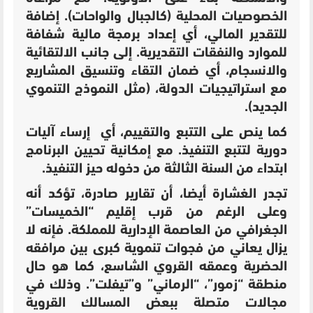
الخصوصيات المحلية (كالجبال والواحات). إضافة
للتقدير المالي، أي إعداد برمجة مالية شفافة
للموارد والنفقات التقديرية. إلى جانب الالتقائية
والانسجام، أي ضمان التقاء وتنسيق المشاريع
مع استراتيجيات الدولة، (مثل النموذج التنموي
الجديد).
كما ينص على التتبع والتقييم، أي إرساء آليات
دورية لتتبع التنفيذ. مع إمكانية تحيين البرنامج
ابتداء من السنة الثالثة من دخوله حيز التنفيذ.
تجدر الغشارة أيضا، أن تقارير صادرة، تؤكد أنه
وعلى الرغم من قرب إقليم “الخميسات”
الجغرافي من العاصمة الإدارية للمملكة. فإنه لا
يزال يعاني من فجوات تنموية كبرى بين مرافقه
الحضرية وعمقه القروي الشاسع، كما هو حال
منطقة “زمور”، “الرماني” و”تيفلت”. وذلك في
مجالات متصلة ببعض المسالك القروية