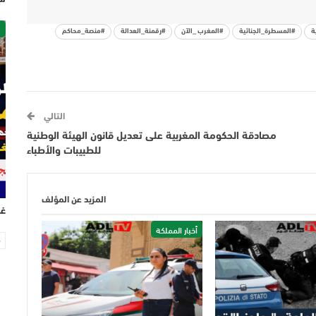
ص
ة
#المسطرة_الجنائية
#المغرب _الآن
#رقمنة_العدالة
#منصة_محاكم
التالي
مصادقة الحكومة المغربية على تعديل قانون الهيئة الوطنية
للطبيبات والأطباء
المزيد عن المؤلف
غر
أخبار المملكة