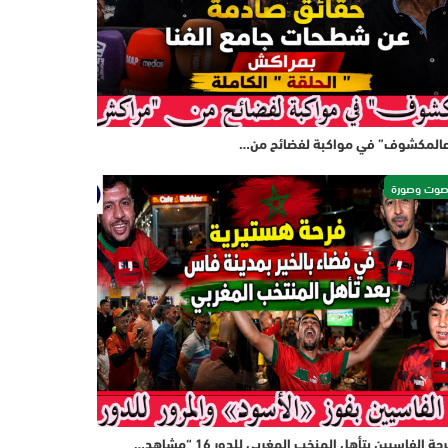
المكشوف” في مواكبة لفضائح من…
وت وصورة
حة الفاسيين بتأهل المنخب المغربي للدور 16 “مشاهد…