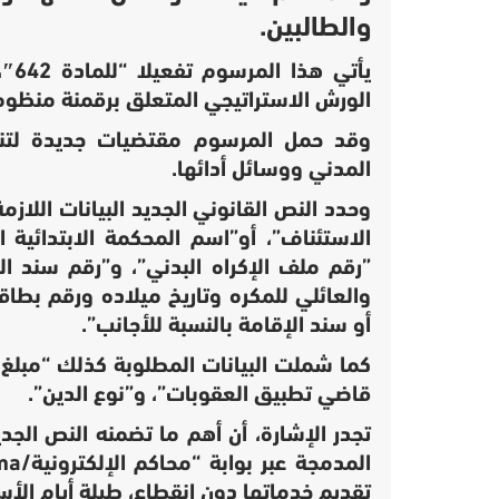
والطالبين.
يأت
الورش الاستراتيجي المتعلق برقمنة منظومة 
وقد حمل المرسوم مقتضيات جديدة لتنظم
المدني ووسائل أدائها.
وحدد النص القانوني الجديد البيانات اللا
الاستئناف”، أو”اسم المحكمة الابتدائية ا
”رقم ملف الإكراه البدني”، و”رقم سند ا
والعائلي للمكره وتاريخ ميلاده ورقم بطاقة
أو سند الإقامة بالنسبة للأجانب”.
كما شملت البيانات المطلوبة كذلك “مبلغ ا
قاضي تطبيق العقوبات”، و”نوع الدين”.
تجدر الإشارة، أن أهم ما تضمنه النص الجدي
المدمجة عبر بوابة “محاكم الإلكترونية/mahakim.ma”.
تقديم خدماتها دون انقطاع، طيلة أيام الأس