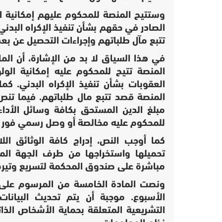
وستتيح المنصة للمحكوم عليهم إمكانية ا
الصادر في حقهم بشأن تنفيذ الإكراه البدن
تتبع مآل طلباتهم وإجراءات التحصيل عن بعد
في هذا السياق لا بد من الإشارة، أن الما
المنصة تتيح للمحكوم عليه إمكانية الو
العقوبات بشأن تنفيذ الإكراه البدني. كما 
المنصة قصد تتبع مال طلباتهم. فيما تن
مبلغ الدين المستحق بكافة وسائل الأداء 
للمحكوم عليه مخالصة أو وصل رسمي فور إت
كما أوجب النص، إدراج كافة الوثائق اللا
تحميلها واستخراجها من طرف الجهة المخت
مباشرة على صندوق المحكمة لتسريع وتيرة
ونصت المادة الخامسة من المرسوم على ت
الأسبوع. موجبة أن يتم تحديث البيانات
التشريعية المتعلقة بحماية الأشخاص الذ