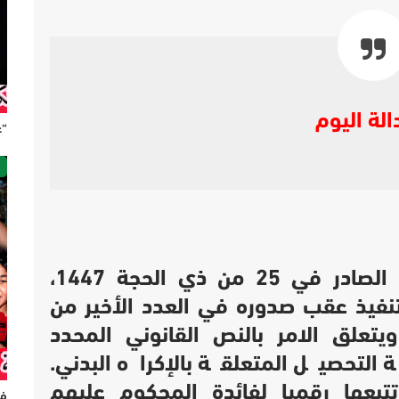
الة اليوم
“ع
ص
في 25 من ذي الحجة 1447،
تنفيذ عقب صدوره في العدد الأخير من
يدة الرسمية رقم 7520”. ويتعلق الامر بالنص القانوني المحدد
 التحصيل المتعلقة بالإكراه البدني.
تبعها رقميا لفائدة المحكوم عليهم
فر