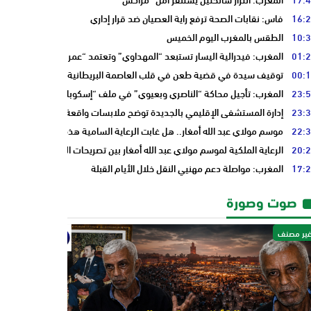
16:
فاس: نقابات الصحة ترفع راية العصيان ضد قرار إداري
10:
الطقس بالمغرب اليوم الخميس
01:
المغرب: فيدرالية اليسار تستبعد “المهداوي” وتعتمد “عمر بنجلون” وسط تدا
00:
توقيف سيدة في قضية طعن في قلب العاصمة البريطانية “لندن”
23:
المغرب: تأجيل محاكة “الناصري وبعيوي” في ملف “إسكوبار الصحراء”
23:
إدارة المستشفى الإقليمي بالجديدة توضح ملابسات واقعة سيدة حامل وتؤكد 
22:
موسم مولاي عبد الله أمغار.. هل غابت الرعاية السامية هذه السنة فقط أم أن 
20:
الرعاية الملكية لموسم مولاي عبد الله أمغار بين تصريحات المسؤولين وأسئلة 
17:
المغرب: مواصلة دعم مهنيي النقل خلال الأيام القبلة
صوت وصورة
ير مصنف