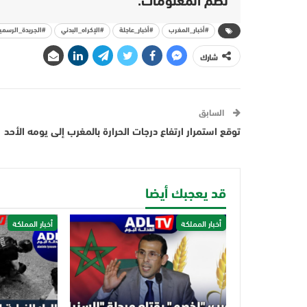
نظم المعلومات.
#أخبار_المغرب
#أخبار_عاجلة
#الإكراه_البدني
#الجريدة_الرسمي
شارك
السابق
توقع استمرار ارتفاع درجات الحرارة بالمغرب إلى يومه الأحد
قد يعجبك أيضا
أخبار المملكة
أخبار المملكة