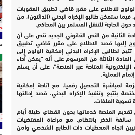
لولوج للاطلاع على مقرر قاضي تطبيق العقوبات
ي. فيما ستمكن
طالبو الإكراه البدني (الدائنون)، من
 دون الحاجة للتنقل المستمر بين المحاكم.
دة الثانية من النص القانوني الجديد تنص على أن
لوج إليها قصد الاطلاع على مقرر قاضي تطبيق
حي
تتيح لطالبي الإكراه البدني إمكانية الولوج إلى
ص
ص
المادة الثالثة من المرسوم على أنه “يمكن أداء
الإلكترونية المتاحة عبر المنصة”، على أن يسلم
مام العملية.
زمة لمباشرة التحصيل رقميا. مع إتاحة إمكانية
صة بتتبع وتنفيذ الإكراه البدني، قصد إحالتها
 تسوية الملفات.
قديم المنصة خدماتها بدون انقطاع، طيلة أيام
 سالفة الذكر بانتظام. مع مراعاة المقتضيات
اتيين اتجاه المعطيات ذات الطابع الشخصي وأمن
سل