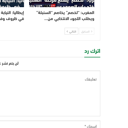
المغرب: “لخصم” يخاصم “السنبلة”
إيطاليا: النياب
ويطلب اللجوء الانتخابي من…
في ظروف وفاة
السابق
التالي
اترك رد
لن يتم نشر ع