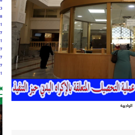
23
38
21
17
51
37
37
27
21
غ
الواجهة