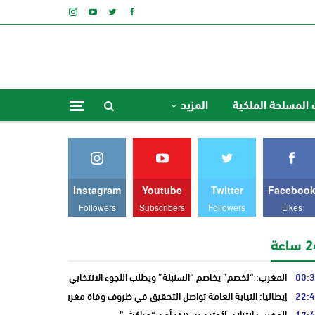
 المسلحة الملكية
المزيد
Instagram
Youtube
Twitter
Faceboo
Followers
Subscribers
Followers
Likes
ساعة
00:
المغرب: “لخصم” يخاصم “السنبلة” ويطلب اللجوء الانتخابي من “النخلة”
22:
إيطاليا: النيابة العامة تواصل التحقيق في ظروف وفاة مغربي
17:
المغرب: انتزاز سائحتين يستنفر أمن “مراكش”