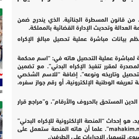
غ
ي هذا المرسوم تفعيلا “للمادة 642″، من قانون المسطرة الجنائية. الذي يندرج ضمن
العدالة وتحديث الإدارة القضائية بالمملكة.
 بيانات مباشرة عملية تحصيل مبالغ الإكراه
زمة لمباشرة عملية التحصيل هاته في: “اسم محكمة
لمصدرة لمقرر تنفيذ الإكراه البدني”. مع تضمين
لتحصيل وتاريخه ونوعه”. إضافة “للاسم الشخصي
 تعريفه الوطنية الإلكترونية، أو رقم جواز سفره،
ال
لدين المستحق بالحروف والأرقام”، و”مراجع قرار
ص
د، هو إحداث “المنصة الإلكترونية للإكراه البدني”
علما أن هاته المنصة ستعمل على
بوع، لتسهيل الإجراءات على الطرفين.