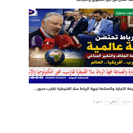
وت وصورة
فة التجارة والصناعة لجهة الرباط سلا القنيطرة تقارب محور…
السابق
التالي
1 من 5