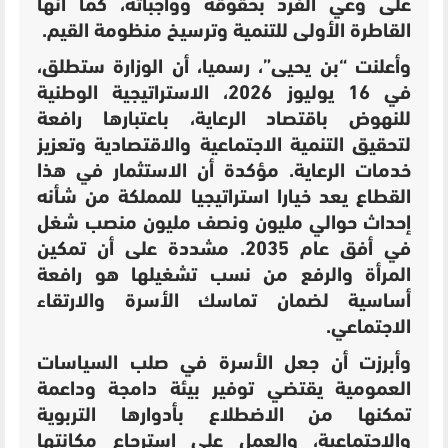
على وعي الفرد بحقوقه وواجباته، كما أنها
القاطرة الأولى للتنمية وترسيخ منظومة القيم.
وأعلنت “بن يحيى”، رسميا، أن الوزارة ستطلق،
في 16 يوليوز 2026، الاستراتيجية الوطنية
للنهوض باقتصاد الرعاية،
باعتبارها رافعة
لتحقيق التنمية الاجتماعية والاقتصادية وتعزيز
خدمات الرعاية.
مؤكدة أن الاستثمار في هذا
القطاع يعد خيارا استراتيجيا للمملكة من شأنه
إحداث حوالي مليون ونصف مليون منصب شغل
في أفق عام 2035. مشددة على أن تمكين
المرأة والرفع من نسب تشغيلها هو رافعة
أساسية لضمان تماسك الأسرة والارتقاء
الاجتماعي.
وأبرزت أن جعل الأسرة في صلب السياسات
العمومية يقتضي توفير بيئة دامجة وداعمة
تمكنها من الاضطلاع بأدوارها التربوية
والاجتماعية، والعمل على استرجاع مكانتها