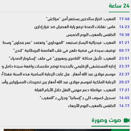
24 ساعة
17:48
المغرب: انتزاز سائحتين يستنفر أمن “مراكش”
16:23
فاس: نقابات الصحة ترفع راية العصيان ضد قرار إداري
10:38
الطقس بالمغرب اليوم الخميس
01:21
المغرب: فيدرالية اليسار تستبعد “المهداوي” وتعتمد “عمر بنجلون” وسط 
00:17
توقيف سيدة في قضية طعن في قلب العاصمة البريطانية “لندن”
23:51
المغرب: تأجيل محاكة “الناصري وبعيوي” في ملف “إسكوبار الصحراء”
23:37
إدارة المستشفى الإقليمي بالجديدة توضح ملابسات واقعة سيدة حامل وتؤك
22:37
موسم مولاي عبد الله أمغار.. هل غابت الرعاية السامية هذه السنة فقط أم 
20:27
الرعاية الملكية لموسم مولاي عبد الله أمغار بين تصريحات المسؤولين وأسئ
17:21
المغرب: مواصلة دعم مهنيي النقل خلال الأيام القبلة
16:45
تسجيل كسوف كلي بـ”إسبانيا” وجزئي بـ”المغرب”
16:17
الطقس بالمغرب اليوم الأربعاء
صوت وصورة