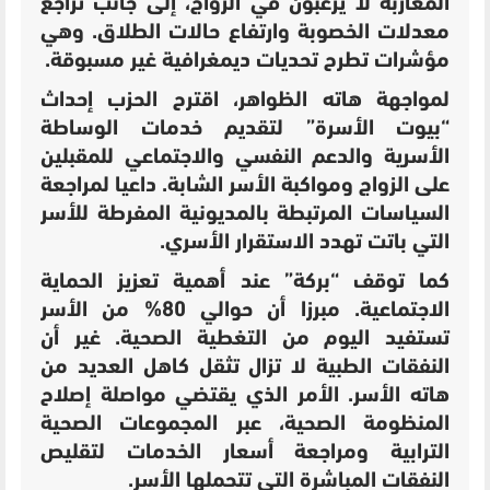
المغاربة لا يرغبون في الزواج، إلى جانب تراجع
معدلات الخصوبة وارتفاع حالات الطلاق. وهي
مؤشرات تطرح تحديات ديمغرافية غير مسبوقة.
لمواجهة هاته الظواهر، اقترح الحزب
إحداث
“بيوت الأسرة” لتقديم خدمات الوساطة
الأسرية والدعم النفسي والاجتماعي للمقبلين
على الزواج ومواكبة الأسر الشابة. داعيا ل
مراجعة
السياسات المرتبطة بالمديونية المفرطة للأسر
التي باتت تهدد الاستقرار الأسري.
كما توقف “بركة” عند أهمية تعزيز الحماية
الاجتماعية. مبرزا أن حوالي 80% من الأسر
تستفيد اليوم من التغطية الصحية. غير أن
النفقات الطبية لا تزال تثقل كاهل العديد من
هاته الأسر. الأمر الذي يقتضي مواصلة إصلاح
المنظومة الصحية، عبر المجموعات الصحية
الترابية ومراجعة أسعار الخدمات لتقليص
النفقات المباشرة التي تتحملها الأسر.