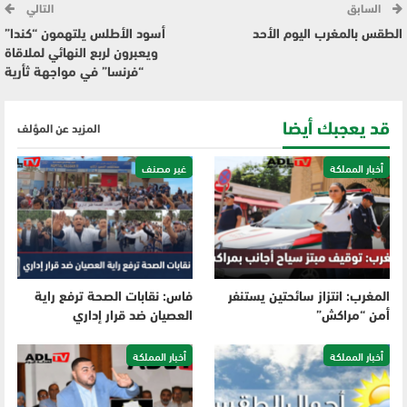
السابق
التالي
الطقس بالمغرب اليوم الأحد
أسود الأطلس يلتهمون “كندا”
ويعبرون لربع النهائي لملاقاة
“فرنسا” في مواجهة ثأرية
قد يعجبك أيضا
المزيد عن المؤلف
أخبار المملكة
غير مصنف
المغرب: انتزاز سائحتين يستنفر
فاس: نقابات الصحة ترفع راية
أمن “مراكش”
العصيان ضد قرار إداري
أخبار المملكة
أخبار المملكة