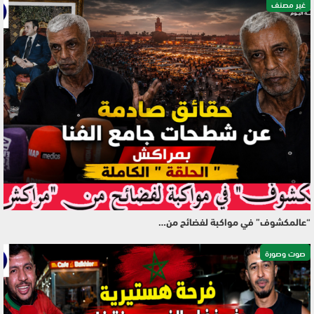
غير مصنف
“عالمكشوف” في مواكبة لفضائح من…
صوت وصورة