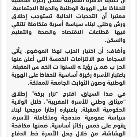
أن حماية الأسرة المغربية تشكل ركيزة أساسية
للحفاظ على الهوية الوطنية والدولة الاجتماعية.
معتبرا أن التحديات الحالية تستوجب إطلاق
ورش وطني لبناء سياسة أسرية متكاملة تلتقي
فيها قطاعات الاقتصاد والصحة والتعليم
والسكن.
وأضاف: أن اختيار الحزب لهذا الموضوع، يأتي
انسجاما مع الالتزامات الخمسة التي أعلن عنها
الحزب ضمن رؤيته للسنوات الخمس المقبلة.
باعتبار الأسرة ركيزة أساسية للحفاظ على الهوية
الوطنية وصون الثوابت الجامعة للمملكة.
في هذا السياق، اقترح “نزار بركة” إطلاق
“ميثاق وطني للأسرة المغربية”، خلال الولاية
الحكومية المقبلة.
باعتباره إطارا مرجعيا لبناء
سياسة عمومية مندمجة ومتكاملة للأسرة،
يقوم على خمس ركائز أساسية. ضمنها
مكافحة
الهشاشة، من خلال جعل الأسرة خط الدفاع