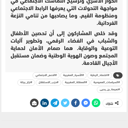
الحوار الأسري وترسيخ التماسك الاجتماعي في
مواجهة التحولات التي يعرفها الرابط الاجتماعي
ومنظومة القيم، وما يصاحبها من تنامي النزعة
الفردانية.
وقد خلص المشاركون إلى أن تحصين الأطفال
والشباب في الفضاء الرقمي، وتطوير آليات
التوعية والوقاية. هما صمام الأمان لحماية
المجتمع وصون الهوية الوطنية وضمان مستقبل
الأجيال القادمة.
#اقتصاد_الرعاية
#الأسرة_المغربية
#الدعم_الاجتماعي
#السياسات_العمومية
#المملكة_المغربية
#حزب_الاستقلال
#نزار_بركة
#نعيمة_بن_يحيى
شارك