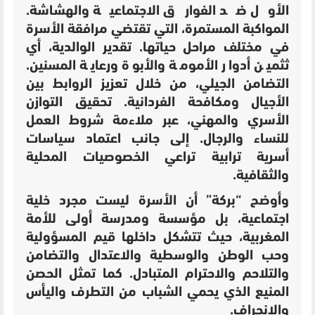
الأول ضد الفوارق الاجتماعية والهشاشة.
المواكبة المستمرة، التي تقتضي مرافقة الأسرة
في مختلف مراحل حياتها.
تقدير الوالدية، أي
ثثمين أدوار الأمومة والأبوة ورعاية المسنين.
التضامن الجيلي، من خلال تعزيز الروابط بين
الأجيال ومكافحة الفردانية. تحقيق
التوازن
الأسري والمهني، عبر ملاءمة شروط العمل
للنساء والرجال.
إلى جانب اعتماد سياسات
أسرية ترابية تراعي الخصوصيات المحلية
والثقافية.
وأوضح “بركة” أن الأسرة ليست مجرد خلية
اجتماعية، بل مؤسسة ومدرسة أولى للأمة
المغربية، حيث تتشكل داخلها قيم المسؤولية
وحب الوطن والوسطية والاعتدال والتضامن
والتلاحم والاحترام المتبادل. كما تمثل الحصن
المنيع الذي يحمي الشباب من التطرف واليأس
والانحراف.