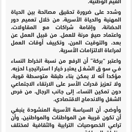
القيم الوطنية.
وشدد على ضرورة تحقيق مصالحة بين الحياة
المهنية والحياة الأسرية، من خلال تعميم دور
الحضانة، وإقامة شراكات مع المقاولات،
واعتماد صيغ مرنة للعمل. من قبيل العمل عن
بعد، والتوقيت المرن، وتكييف أوقات العمل
لمراعاة الالتزامات الأسرية.
واعتبر “بركة” أن الرفع من نسبة انخراط النساء
في سوق الشغل يعتبر خيارا استراتيجيا لحزبه.
مؤكدا أنه لا يمكن بناء طبقة متوسطة قوية،
ولا تعزيز قدرات الأسر على الارتقاء الاجتماعي
دون تمكين النساء، إلى جانب الرجال، من فرص
الشغل والاندماج الاقتصادي.
وأوضح، أن السياسة الأسرية المنشودة ينبغي
أن تكون قريبة من المواطنات والمواطنين، وأن
تراعي الخصوصيات الترابية والثقافية لمختلف