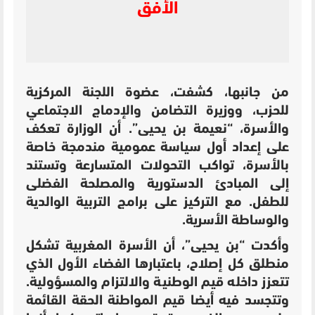
الأفق
من جانبها، كشفت، عضوة اللجنة المركزية
للحزب، ووزيرة التضامن والإدماج الاجتماعي
والأسرة، “نعيمة بن يحيى”. أن الوزارة تعكف
على إعداد أول سياسة عمومية مندمجة خاصة
بالأسرة، تواكب التحولات المتسارعة وتستند
إلى المبادئ الدستورية والمصلحة الفضلى
للطفل. مع التركيز على برامج التربية الوالدية
والوساطة الأسرية.
وأكدت “بن يحيى”، أن الأسرة المغربية تشكل
منطلق كل إصلاح، باعتبارها الفضاء الأول الذي
تتعزز داخله قيم الوطنية والالتزام والمسؤولية.
وتتجسد فيه أيضا قيم المواطنة الحقة القائمة