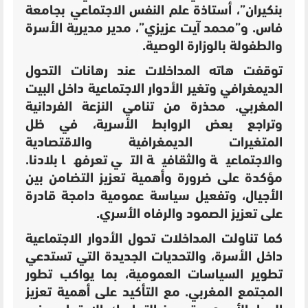
بنكيران”، أستاذة علم النفس الاجتماعي بجامعة
فاس. و”محمد آيت عزيزي”، مدير مديرية الأسرة
والطفولة بالوزارة الوصية.
توقفت هاته المداخلات عند رهانات التحول
الديمغرافي وتغير الأدوار الاجتماعية داخل البيت
المغربي. محذرة من تنامي النزعة الفردانية
وتراجع بعض الروابط الأسرية،
في ظل
المتغيرات الديمغرافية والاقتصادية
والاجتماعية والثقافية التي تعرفها بلادنا.
مؤكدة على ضرورة وأهمية تعزيز التضامن بين
الأجيال، وتفعيل سياسة عمومية دامجة قادرة
على تعزيز الصمود والرفاه الأسري.
كما تناولت المداخلات تحول الأدوار الاجتماعية
داخل الأسرة، والتحديات الجديدة التي تستدعي
تطوير السياسات العمومية، بما يواكب تطور
المجتمع المغربي. مع التأكيد على أهمية تعزيز