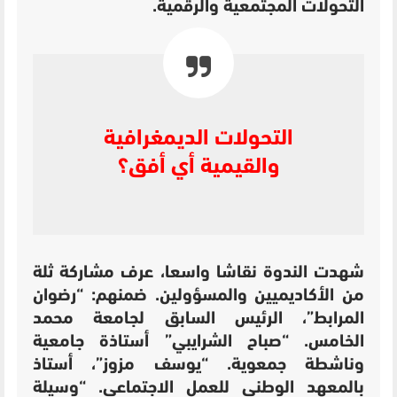
التحولات المجتمعية والرقمية.
التحولات الديمغرافية
والقيمية أي أفق؟
شهدت الندوة نقاشا واسعا، عرف مشاركة ثلة
من الأكاديميين والمسؤولين. ضمنهم: “رضوان
المرابط”، الرئيس السابق لجامعة محمد
الخامس. “صباح الشرايبي” أستاذة جامعية
وناشطة جمعوية. “يوسف مزوز”، أستاذ
بالمعهد الوطني للعمل الاجتماعي. “وسيلة