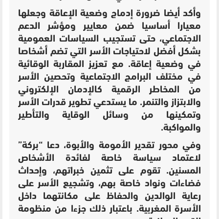
وأكد أيضا ضرورة إدماج وضعية الإعاقة وجعلها
معيارا أساسيا ضمن معايير ومؤشر الدعم
الاجتماعي، حتى تستجيب السياسات العمومية
بشكل أفضل لاحتياجات الأسر التي تضم أشخاصا
في وضعية إعاقة. مع تعزيز المقاربة الوقائية
في مختلف البرامج الاجتماعية و
تحصين الأسر
من المخاطر الرقمية كالإدمان الإلكتروني
والابتزاز والتنمر.
ما يستدعي تطوير قدرات الأسر
وتمكينها من وسائل الوقاية والتأطير
والمواكبة.
وفي محور تقدير الأمومة والأبوة، دعا “بركة”
لاعتماد سياسة خاصة لفائدة الأشخاص
المسنين. تقوم على تثمين خبراتهم، وإحداث
فضاءات ونواد خاصة بهم، وتشجيع الأسر على
رعاية الوالدين والحفاظ على مكانتهما داخل
الأسرة المغربية. باعتبار ذلك جزءا من منظومة