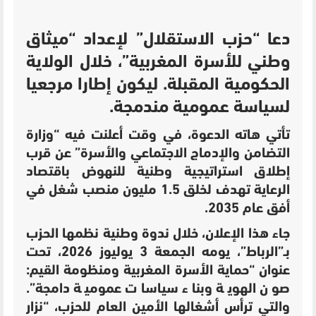
دعا “حزب الاستقلال” لإعداد “ميثاق
وطني للأسرة المغربية”، خلال الولاية
الحكومية المقبلة. ليكون إطارا مرجعيا
لسياسة عمومية مندمجة.
تأتي هاته الدعوة، في وقت أعلنت فيه “وزارة
التضامن والإدماج الاجتماعي والأسرة” عن قرب
إطلاق استراتيجية وطنية للنهوض باقتصاد
الرعاية تهدف لخلق 1.5 مليون منصب شغل في
أفق عام 2035.
جاء هذا الإعلان، خلال ندوة وطنية نظمها الحزب
بـ”الرباط”، يومه الجمعة 3 يوليوز 2026، تحت
عنوان “حماية الأسرة المغربية ومنظومة القيم:
صون الهوية وبناء سياسات عمومية دامجة”.
والتي ترأس أشغالها الأمين العام للحزب، “نزار