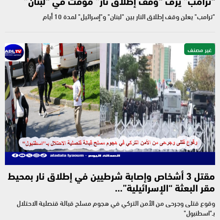
“ترامب” يزف “وقف إطلاق نار” مؤقت في “لبنان”
"ترامب" يعلن وقف إطلاق النار بين "لبنان" و"إسرائيل" لمدة 10 أيام
غير مصنف
مقتل 3 أشخاص وإصابة شرطيين في إطلاق نار بمحيط
مقر البعثة “الإسرائيلية”…
وقوع قتلى وجرحى من الأمن التركي في هجوم مسلح قبالة قنصلية الاحتلال
بـ"اسطنبول"