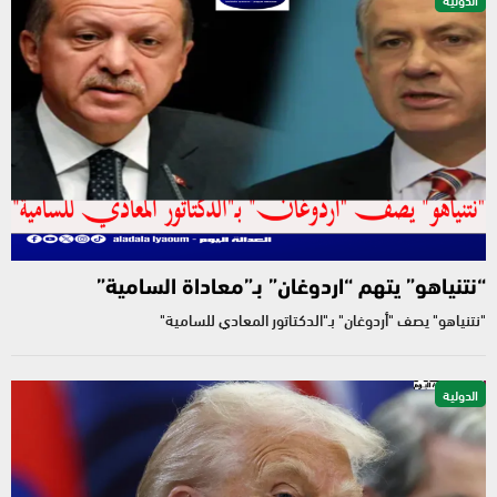
“نتنياهو” يتهم “اردوغان” بـ”معاداة السامية”
"نتنياهو" يصف "أردوغان" بـ"الدكتاتور المعادي للسامية"
الدولية