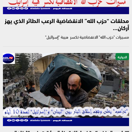
محلقات “حزب الله” الانقضاضية الرعب الطائر الذي يهز
أركان…
مسيرات "حزب الله" الانقضاضية تكسر هيبة "إسرائيل"
الدولية