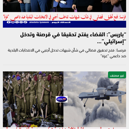
“باريس”: القضاء يفتح تحقيقا في قرصنة وتدخل
“إسرائيلي”…
فرنسا: فتح تحقيق قضائي في شأن شبهات تدخل أجنبي في الانتخابات البلدية
ضد داعمي "غزة"
غير مصنف