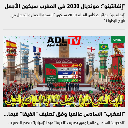
“إنفانتينو”: مونديال 2030 في المغرب سيكون الأجمل
"إنفانتينو": نهائيات كأس العالم 2030 ستكون "النسخة الأجمل والأفضل في
تاريخ البطولة"
SPORT
“المغرب” السادس عالميا وفق تصنيف “الفيفا” فيما…
"المغرب" السادس عالميا وفق تصنيف "الفيفا" فيما "إسبانيا" تتصدر التصنيف