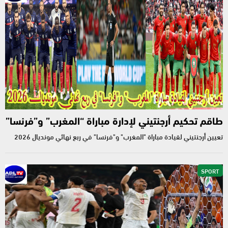
طاقم تحكيم أرجنتيني لإدارة مباراة “المغرب” و”فرنسا”
تعيين أرجنتيني لقيادة مباراة "المغرب" و"فرنسا" في ربع نهائي مونديال 2026
SPORT