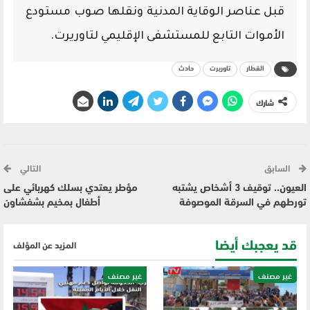
قبل عناصر الوقاية المدنية ونقلها صوب مستودع
الأموات التابع للمستشفى الإقليمي لتاوريرت.
القطار
تاوريرت
حادث
شارك
السابق
التالي
العيون.. توقيف 3 أشخاص يشتبه
مؤطر يعتدي بسلك كهربائي على
تورطهم في السرقة الموصوفة
أطفال بمخيم بشفشاون
قد يعجبك أيضا
المزيد عن المؤلف
غير مصنف
غير مصنف