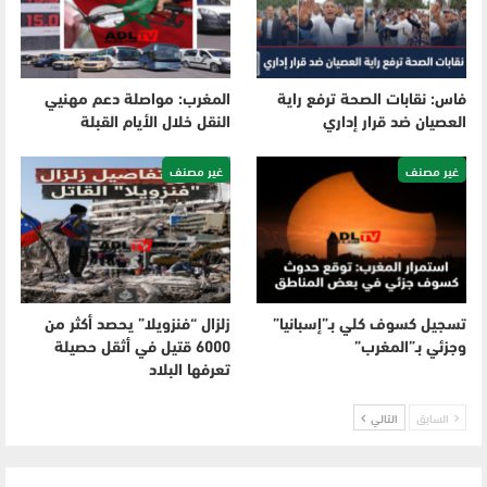
فاس: نقابات الصحة ترفع راية
المغرب: مواصلة دعم مهنيي
العصيان ضد قرار إداري
النقل خلال الأيام القبلة
غير مصنف
غير مصنف
تسجيل كسوف كلي بـ”إسبانيا”
زلزال “فنزويلا” يحصد أكثر من
وجزئي بـ”المغرب”
6000 قتيل في أثقل حصيلة
تعرفها البلاد
السابق
التالي