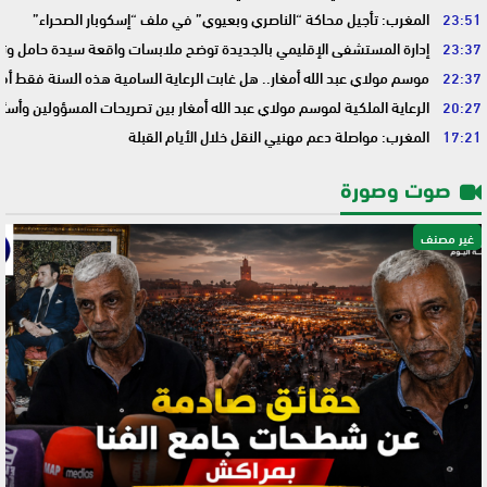
23:51
المغرب: تأجيل محاكة “الناصري وبعيوي” في ملف “إسكوبار الصحراء”
23:37
إدارة المستشفى الإقليمي بالجديدة توضح ملابسات واقعة سيدة حامل وتؤك
22:37
موسم مولاي عبد الله أمغار.. هل غابت الرعاية السامية هذه السنة فقط أم 
20:27
الرعاية الملكية لموسم مولاي عبد الله أمغار بين تصريحات المسؤولين وأسئ
17:21
المغرب: مواصلة دعم مهنيي النقل خلال الأيام القبلة
صوت وصورة
غير مصنف