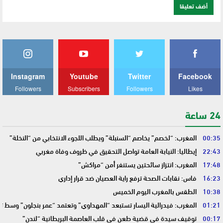
Instagram
Youtube
Twitter
Facebook
Followers
Subscribers
Followers
Likes
24 ساعة
00:35
المغرب: “لخصم” يخاصم “السنبلة” ويطلب اللجوء الانتخابي من “النخلة”
22:43
إيطاليا: النيابة العامة تواصل التحقيق في ظروف وفاة مغربي
17:48
المغرب: انتزاز سائحتين يستنفر أمن “مراكش”
16:23
فاس: نقابات الصحة ترفع راية العصيان ضد قرار إداري
10:38
الطقس بالمغرب اليوم الخميس
01:21
المغرب: فيدرالية اليسار تستبعد “المهداوي” وتعتمد “عمر بنجلون” وسط 
00:17
توقيف سيدة في قضية طعن في قلب العاصمة البريطانية “لندن”