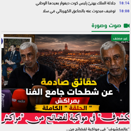
18:14
جلالة الملك يهنئ رئيس كوت ديفوار بعيدها الوطني
18:08
توقيف مبحوث عنه بالصاعق الكهربائي في سلا
صوت وصورة
غير مصنف
“عالمكشوف” في مواكبة لفضائح من…