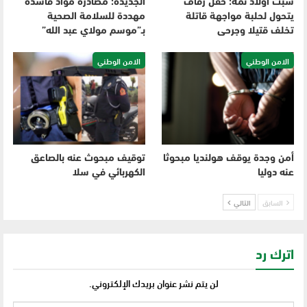
سبت أولاد نمة: حفل زفاف
الجديدة: مصادرة مواد فاسدة
يتحول لحلبة مواجهة قاتلة
مهددة للسلامة الصحية
تخلف قتيلا وجرحى
بـ”موسم مولاي عبد الله”
الامن الوطني
الامن الوطني
أمن وجدة يوقف هولنديا مبحوثا
توقيف مبحوث عنه بالصاعق
عنه دوليا
الكهربائي في سلا
السابق
التالي
اترك رد
لن يتم نشر عنوان بريدك الإلكتروني.