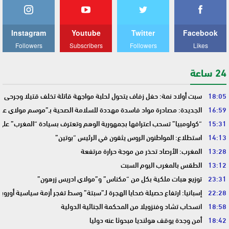
Instagram
Youtube
Twitter
Facebook
Followers
Subscribers
Followers
Likes
24 ساعة
18:05
سبت أولاد نمة: حفل زفاف يتحول لحلبة مواجهة قاتلة تخلف قتيلا وجرحى
16:59
الجديدة: مصادرة مواد فاسدة مهددة للسلامة الصحية بـ”موسم مولاي عبد 
15:31
“كولومبيا” تسحب اعترافها بجمهورية الوهم وتعترف بسيادة “المغرب” على
14:13
استطلاع: المواطنون الروس يثقون في الرئيس “بوتين”
13:28
المغرب: الأرصاد تحذر من موجة حرارة مرتفعة
13:12
الطقس بالمغرب اليوم السبت
23:31
توزيع هبات ملكية بكل من “مكناس” و”مولاي ادريس زرهون”
22:28
إسبانيا: ارتفاع حصيلة ضحايا الهجرة لـ”سبتة” وسط تفجر أزمة سياسية أوروب
18:58
انسحاب تشاد وفنزويلا من المحكمة الجنائية الدولية
18:42
أمن وجدة يوقف هولنديا مبحوثا عنه دوليا