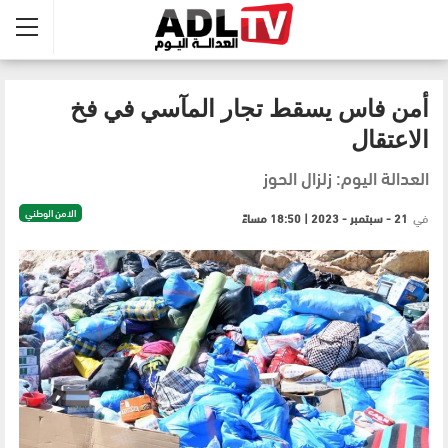
أمن فاس يسقط تجار المآسي في فخ
الاعتقال
العدالة اليوم: زلزال الحوز
الامن الوطني
في
21 - سبتمبر - 2023 | 18:50 مساءً