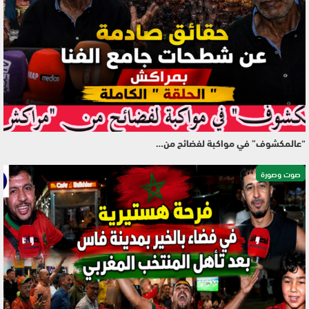
“عالمكشوف” في مواكبة لفضائح من…
صوت وصورة