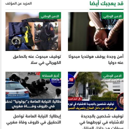
قد يعجبك أيضا
المزيد عن المؤلف
الامن الوطني
الامن الوطني
أمن وجدة يوقف هولنديا مبحوثا
توقيف مبحوث عنه بالصاعق
عنه دوليا
الكهربائي في سلا
الامن الوطني
أخبار المملكة
توقيف شخصين بالجديدة
إيطاليا: النيابة العامة تواصل
للاشتباه في تورطهما في
التحقيق في ظروف وفاة مغربي
سرقات من داخل المنازل