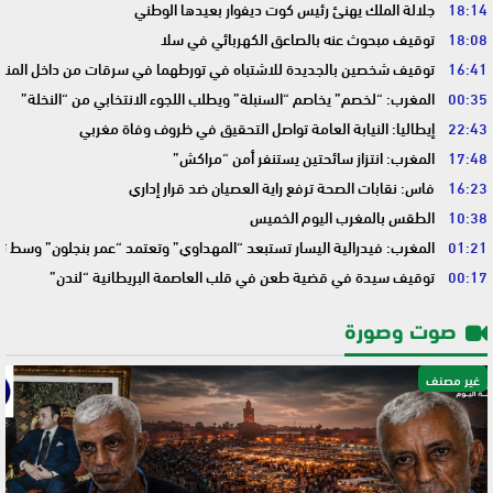
18:14
جلالة الملك يهنئ رئيس كوت ديفوار بعيدها الوطني
18:08
توقيف مبحوث عنه بالصاعق الكهربائي في سلا
16:41
توقيف شخصين بالجديدة للاشتباه في تورطهما في سرقات من داخل المنا
00:35
المغرب: “لخصم” يخاصم “السنبلة” ويطلب اللجوء الانتخابي من “النخلة”
22:43
إيطاليا: النيابة العامة تواصل التحقيق في ظروف وفاة مغربي
17:48
المغرب: انتزاز سائحتين يستنفر أمن “مراكش”
16:23
فاس: نقابات الصحة ترفع راية العصيان ضد قرار إداري
10:38
الطقس بالمغرب اليوم الخميس
01:21
المغرب: فيدرالية اليسار تستبعد “المهداوي” وتعتمد “عمر بنجلون” وسط 
00:17
توقيف سيدة في قضية طعن في قلب العاصمة البريطانية “لندن”
صوت وصورة
غير مصنف