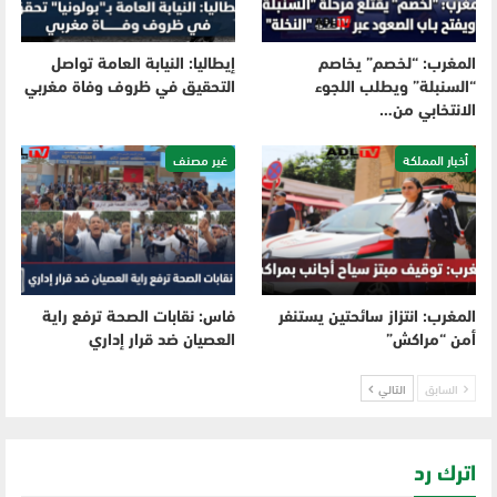
المغرب: “لخصم” يخاصم
إيطاليا: النيابة العامة تواصل
“السنبلة” ويطلب اللجوء
التحقيق في ظروف وفاة مغربي
الانتخابي من…
أخبار المملكة
غير مصنف
المغرب: انتزاز سائحتين يستنفر
فاس: نقابات الصحة ترفع راية
أمن “مراكش”
العصيان ضد قرار إداري
السابق
التالي
اترك رد