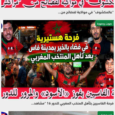
“عالمكشوف” في مواكبة لفضائح من…
صوت وصورة
فرحة الفاسيين بتأهل المنخب المغربي للدور 16 “مشاهد…
غير مصنف