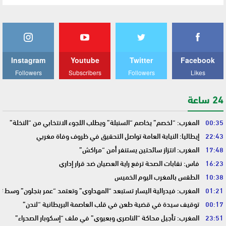
Instagram
Youtube
Twitter
Facebook
Followers
Subscribers
Followers
Likes
24 ساعة
00:35
المغرب: “لخصم” يخاصم “السنبلة” ويطلب اللجوء الانتخابي من “النخلة”
22:43
إيطاليا: النيابة العامة تواصل التحقيق في ظروف وفاة مغربي
17:48
المغرب: انتزاز سائحتين يستنفر أمن “مراكش”
16:23
فاس: نقابات الصحة ترفع راية العصيان ضد قرار إداري
10:38
الطقس بالمغرب اليوم الخميس
01:21
المغرب: فيدرالية اليسار تستبعد “المهداوي” وتعتمد “عمر بنجلون” وسط 
00:17
توقيف سيدة في قضية طعن في قلب العاصمة البريطانية “لندن”
23:51
المغرب: تأجيل محاكة “الناصري وبعيوي” في ملف “إسكوبار الصحراء”