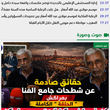
23:37
إدارة المستشفى الإقليمي بالجديدة توضح ملابسات واقعة سيدة حامل وتؤك
22:37
موسم مولاي عبد الله أمغار.. هل غابت الرعاية السامية هذه السنة فقط أم 
20:27
الرعاية الملكية لموسم مولاي عبد الله أمغار بين تصريحات المسؤولين وأسئ
17:21
المغرب: مواصلة دعم مهنيي النقل خلال الأيام القبلة
صوت وصورة
غير مصنف