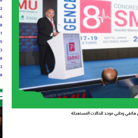
42
14
08
41
35
43
48
23
38
غ
رقم هاتفي وطني موحد للحالات المستعجلة