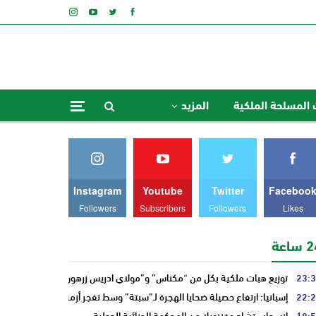
 المسلحة الملكية
المزيد
Instagram
Youtube
Twitter
Faceboo
Followers
Subscribers
Followers
Likes
ساعة
23:
توزيع هبات ملكية بكل من “مكناس” و”مولاي ادريس زرهون”
22:
إسبانيا: ارتفاع حصيلة ضحايا الهجرة لـ”سبتة” وسط تفجر أزمة سياسية أوروبي
18:
انسحاب تشاد وفنزويلا من المحكمة الجنائية الدولية