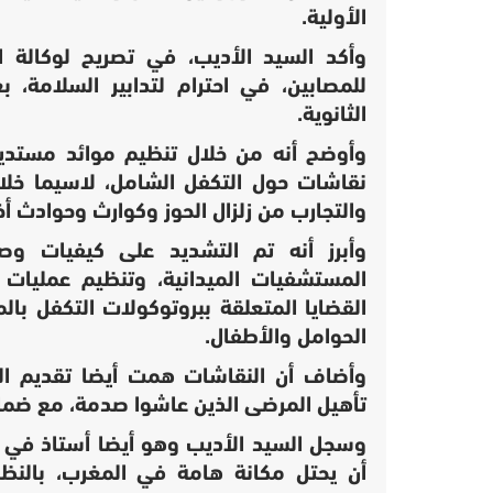
الأولية.
وأكد السيد الأديب، في تصريح لوكالة ا
للمصابين، في احترام لتدابير السلامة،
الثانوية.
وأوضح أنه من خلال تنظيم موائد مستديرة
نقاشات حول التكفل الشامل، لاسيما خلال
والتجارب من زلزال الحوز وكوارث وحوادث أخ
وأبرز أنه تم التشديد على كيفيات وصيغ
المستشفيات الميدانية، وتنظيم عمليات 
القضايا المتعلقة ببروتوكولات التكفل با
الحوامل والأطفال.
وأضاف أن النقاشات همت أيضا تقديم الد
تأهيل المرضى الذين عاشوا صدمة، مع ضمان إ
وسجل السيد الأديب وهو أيضا أستاذ في 
أن يحتل مكانة هامة في المغرب، بالنظر 