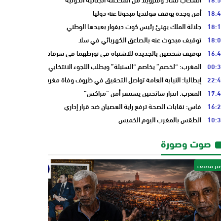
18:
أمن وجدة يوقف هولنديا مبحوثا عنه دوليا
18:
جلالة الملك يهنئ رئيس كوت ديفوار بعيدها الوطني
18:
توقيف مبحوث عنه بالصاعق الكهربائي في سلا
16:
توقيف شخصين بالجديدة للاشتباه في تورطهما في سرقات من داخل المنازل
00:
المغرب: “لخصم” يخاصم “السنبلة” ويطلب اللجوء الانتخابي من “النخلة”
22:
إيطاليا: النيابة العامة تواصل التحقيق في ظروف وفاة مغربي
17:
المغرب: انتزاز سائحتين يستنفر أمن “مراكش”
16:
فاس: نقابات الصحة ترفع راية العصيان ضد قرار إداري
10:
الطقس بالمغرب اليوم الخميس
صوت وصورة
ير مصنف