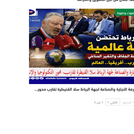
وت وصورة
فة التجارة والصناعة لجهة الرباط سلا القنيطرة تقارب محور…
السابق
التالي
1 من 5