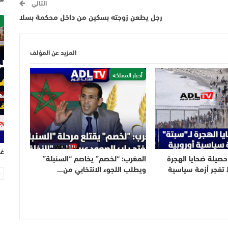
التالي
رجل يطعن زوجته بسكين من داخل محكمة بسلا
ص
المزيد عن المؤلف
أخبار المملكة
غر
 حصيلة ضحايا الهجرة
المغرب: “لخصم” يخاصم “السنبلة”
تفجر أزمة سياسية
ويطلب اللجوء الانتخابي من…