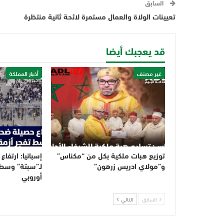
السابق
تعيينات الولاة والعمال مستمرة لائحة ثانية منتظرة
قد يعجبك أيضا
غير مصنف
أخبار المملكة
توزيع هبات ملكية بكل من “مكناس”
إسبانيا: ارتفاع
و”مولاي ادريس زرهون”
لـ”سبتة” وسط 
أوروبي
السابق
التالي