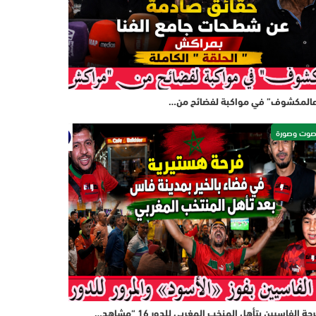
المكشوف” في مواكبة لفضائح من…
وت وصورة
حة الفاسيين بتأهل المنخب المغربي للدور 16 “مشاهد…