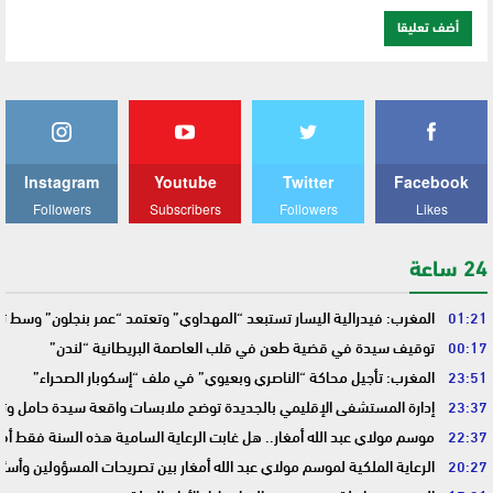
Instagram
Youtube
Twitter
Facebook
Followers
Subscribers
Followers
Likes
24 ساعة
01:21
المغرب: فيدرالية اليسار تستبعد “المهداوي” وتعتمد “عمر بنجلون” وسط 
00:17
توقيف سيدة في قضية طعن في قلب العاصمة البريطانية “لندن”
23:51
المغرب: تأجيل محاكة “الناصري وبعيوي” في ملف “إسكوبار الصحراء”
23:37
إدارة المستشفى الإقليمي بالجديدة توضح ملابسات واقعة سيدة حامل وتؤك
22:37
موسم مولاي عبد الله أمغار.. هل غابت الرعاية السامية هذه السنة فقط أم 
20:27
الرعاية الملكية لموسم مولاي عبد الله أمغار بين تصريحات المسؤولين وأسئ