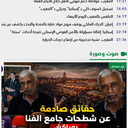
17:21
المغرب: مواصلة دعم مهنيي النقل خلال الأيام القبلة
16:45
تسجيل كسوف كلي بـ”إسبانيا” وجزئي بـ”المغرب”
16:17
الطقس بالمغرب اليوم الأربعاء
23:19
إفران: الدرك الملكي يوقف مروج مواد ضارة بالصحة والبحث يكشف عن شبك
22:18
إسبانيا: إقالة مسؤولة بالأمن القومي الإسباني نتيجة أحداث “سبتة”
21:36
المغرب: نشرة تحذيرية من ارتفاع درجات الحرارة
صوت وصورة
غير مصنف