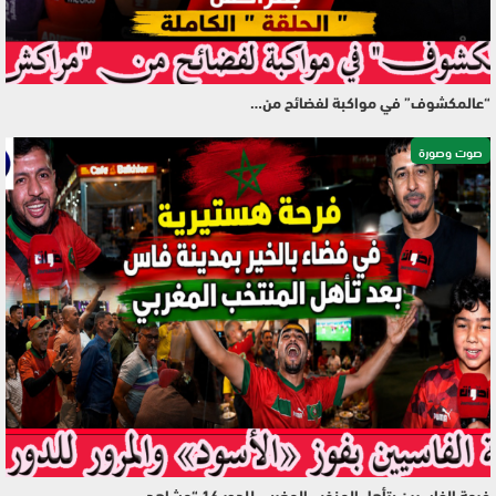
“عالمكشوف” في مواكبة لفضائح من…
صوت وصورة