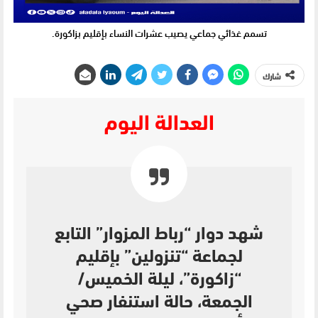
تسمم غذائي جماعي يصيب عشرات النساء بإقليم بزاكورة.
شارك
العدالة اليوم
شهد دوار “رباط المزوار” التابع
لجماعة “تنزولين” بإقليم
“زاكورة”، ليلة الخميس/
الجمعة، حالة استنفار صحي