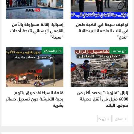
توقيف سيدة في قضية طعن
إسبانيا: إقالة مسؤولة بالأمن
في قلب العاصمة البريطانية
القومي الإسباني نتيجة أحداث
“لندن”
“سبتة”
غير مصنف
أخبار المملكة
زلزال “فنزويلا” يحصد أكثر من
قلعة السراغنة: حريق يلتهم
6000 قتيل في أثقل حصيلة
رحبة الأفرشة دون تسجيل خسائر
تعرفها البلاد
بشرية
السابق
التالي