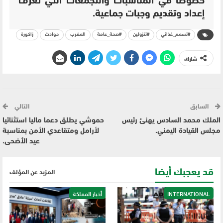
خصوصاً في المناسبات والتجمعات التي تعرف
إعداد وتقديم وجبات جماعية.
#تسمم_غذائي
#تنزولين
#صحة_عامة
المغرب
حوادث
زاكورة
شارك
السابق
التالي
الملك محمد السادس يهنئ رئيس
حموشي يطلق دعما ماليا استثنائيا
مجلس القيادة اليمني.
لأرامل ومتقاعدي الأمن بمناسبة
عيد الأضحى.
قد يعجبك أيضا
المزيد عن المؤلف
INTERNATIONAL
أخبار المملكة