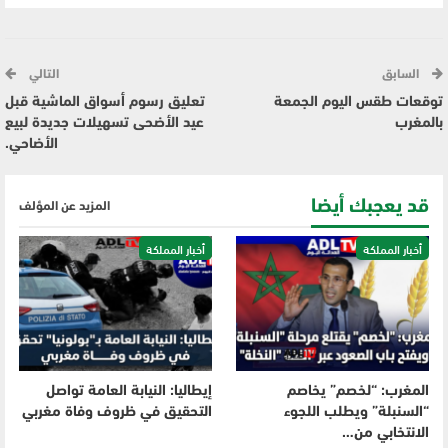
السابق
التالي
توقعات طقس اليوم الجمعة
تعليق رسوم أسواق الماشية قبل
بالمغرب
عيد الأضحى تسهيلات جديدة لبيع
الأضاحي.
قد يعجبك أيضا
المزيد عن المؤلف
أخبار المملكة
أخبار المملكة
المغرب: “لخصم” يخاصم
إيطاليا: النيابة العامة تواصل
“السنبلة” ويطلب اللجوء
التحقيق في ظروف وفاة مغربي
الانتخابي من…