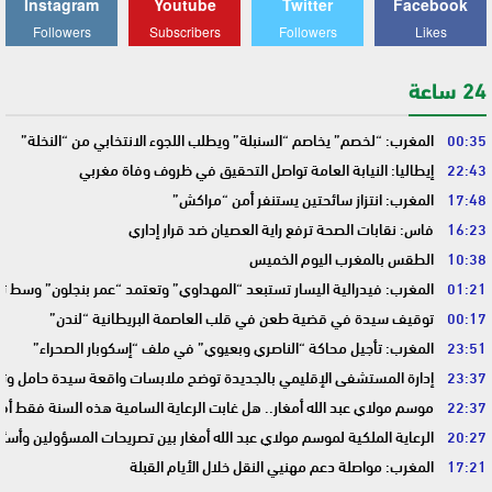
Instagram
Youtube
Twitter
Facebook
Followers
Subscribers
Followers
Likes
24 ساعة
00:35
المغرب: “لخصم” يخاصم “السنبلة” ويطلب اللجوء الانتخابي من “النخلة”
22:43
إيطاليا: النيابة العامة تواصل التحقيق في ظروف وفاة مغربي
17:48
المغرب: انتزاز سائحتين يستنفر أمن “مراكش”
16:23
فاس: نقابات الصحة ترفع راية العصيان ضد قرار إداري
10:38
الطقس بالمغرب اليوم الخميس
01:21
المغرب: فيدرالية اليسار تستبعد “المهداوي” وتعتمد “عمر بنجلون” وسط 
00:17
توقيف سيدة في قضية طعن في قلب العاصمة البريطانية “لندن”
23:51
المغرب: تأجيل محاكة “الناصري وبعيوي” في ملف “إسكوبار الصحراء”
23:37
إدارة المستشفى الإقليمي بالجديدة توضح ملابسات واقعة سيدة حامل وتؤك
22:37
موسم مولاي عبد الله أمغار.. هل غابت الرعاية السامية هذه السنة فقط أم 
20:27
الرعاية الملكية لموسم مولاي عبد الله أمغار بين تصريحات المسؤولين وأسئ
17:21
المغرب: مواصلة دعم مهنيي النقل خلال الأيام القبلة