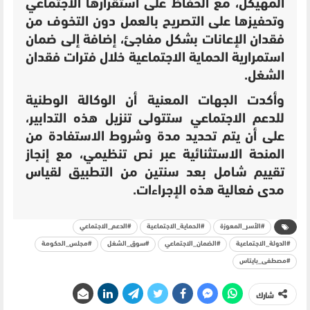
المهيكل، مع الحفاظ على استقرارها الاجتماعي
وتحفيزها على التصريح بالعمل دون التخوف من
فقدان الإعانات بشكل مفاجئ، إضافة إلى ضمان
استمرارية الحماية الاجتماعية خلال فترات فقدان
الشغل.
وأكدت الجهات المعنية أن الوكالة الوطنية
للدعم الاجتماعي ستتولى تنزيل هذه التدابير،
على أن يتم تحديد مدة وشروط الاستفادة من
المنحة الاستثنائية عبر نص تنظيمي، مع إنجاز
تقييم شامل بعد سنتين من التطبيق لقياس
مدى فعالية هذه الإجراءات.
#الأسر_المعوزة
#الحماية_الاجتماعية
#الدعم_الاجتماعي
#الدولة_الاجتماعية
#الضمان_الاجتماعي
#سوق_الشغل
#مجلس_الحكومة
#مصطفى_بايتاس
شارك