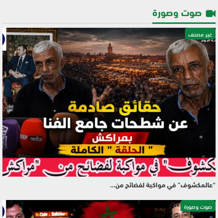
صوت وصورة
غير مصنف
“عالمكشوف” في مواكبة لفضائح من…
صوت وصورة