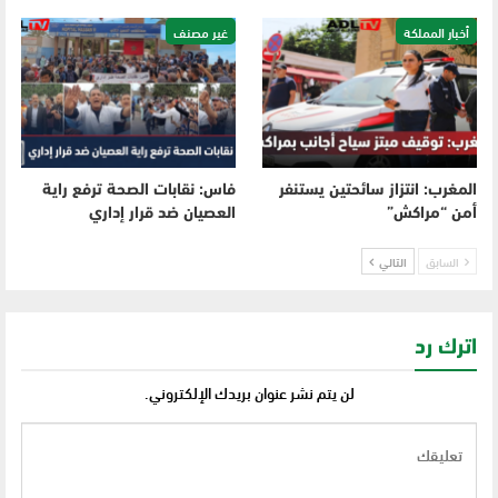
أخبار المملكة
غير مصنف
المغرب: انتزاز سائحتين يستنفر
فاس: نقابات الصحة ترفع راية
أمن “مراكش”
العصيان ضد قرار إداري
السابق
التالي
اترك رد
لن يتم نشر عنوان بريدك الإلكتروني.