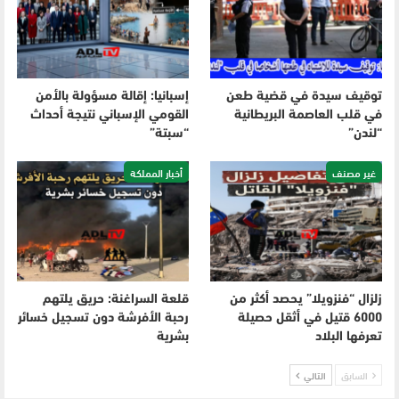
توقيف سيدة في قضية طعن
إسبانيا: إقالة مسؤولة بالأمن
في قلب العاصمة البريطانية
القومي الإسباني نتيجة أحداث
“لندن”
“سبتة”
غير مصنف
أخبار المملكة
زلزال “فنزويلا” يحصد أكثر من
قلعة السراغنة: حريق يلتهم
6000 قتيل في أثقل حصيلة
رحبة الأفرشة دون تسجيل خسائر
تعرفها البلاد
بشرية
السابق
التالي