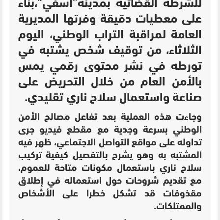
للشرطة القضائية بمدينة”أ
سفي”
،بناء
على معطيات دقيقة وفرتها
المديرية
العامة لمراقبة التراب الوطني
، اليوم
الثلاثاء، من توقيف شخص يشتبه في
تورطه في نشر محتوى رقمي يمس
بالأمن العام من خلال التحريض على
صناعة واستعمال سلاح ناري تقليدي.
وجاءت هذه العملية بعد تفاعل مصالح الأمن
الوطني بسرعة وجدية مع مقطع فيديو جرى
تداوله على مواقع التواصل الاجتماعي، ظهر فيه
المشتبه به وهو يشرح بالتفصيل كيفية تركيب
سلاح ناري باستعمال مكونات متاحة للعموم،
مع تقديم شروحات حول استعماله في إطلاق
مقذوفات قد تشكل خطرا على الأشخاص
والممتلكات.