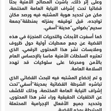
وعلى إثر ذلك، باشرت المصالح الأمنية بحثا
قضائيا تحت إشراف النيابة العامة المختصة،
مكن من تحديد هوية المشتبه فيه ورصد مكان
تواجده، قبل توقيفه بمنزله بمنطقة”جمعة
سحيم”بضواحي”مدينة”أسفي.
كما أسفرت الأبحاث والتحريات المنجزة في هذه
القضية عن جمع معطيات أولية حول ظروف
وملابسات نشر هذا المحتوى الرقمي، الذي
تعتبره السلطات الأمنية ماسا بالإحساس العام
بالأمن ومحرضا على سلوكيات قد تهدد
السلامة العامة.
و تم إخضاع المشتبه فيه للبحث القضائي الذي
تباشره الشرطة القضائية بمدينة”أسفي”تحت
إشراف النيابة العامة المختصة، وذلك للكشف
عن الخلفيات الحقيقية وراء نشر هذا المحتوى،
وتحديد جميع الأفعال الإجرامية المحتملة
المرتبطة بهذه القضية.