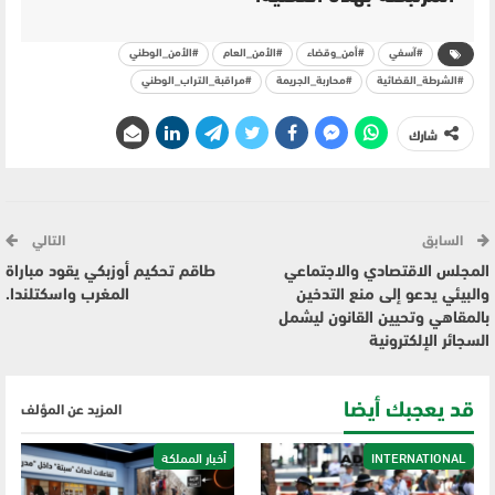
#آسفي
#أمن_وقضاء
#الأمن_العام
#الأمن_الوطني
#الشرطة_القضائية
#محاربة_الجريمة
#مراقبة_التراب_الوطني
شارك
السابق
التالي
المجلس الاقتصادي والاجتماعي
طاقم تحكيم أوزبكي يقود مباراة
والبيئي يدعو إلى منع التدخين
المغرب واسكتلندا.
بالمقاهي وتحيين القانون ليشمل
السجائر الإلكترونية
قد يعجبك أيضا
المزيد عن المؤلف
INTERNATIONAL
أخبار المملكة