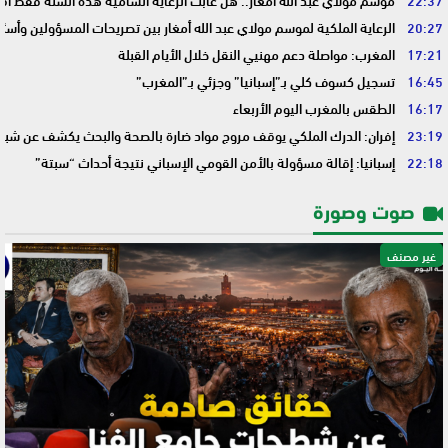
22:37
موسم مولاي عبد الله أمغار.. هل غابت الرعاية السامية هذه السنة فقط أم 
20:27
الرعاية الملكية لموسم مولاي عبد الله أمغار بين تصريحات المسؤولين وأسئ
17:21
المغرب: مواصلة دعم مهنيي النقل خلال الأيام القبلة
16:45
تسجيل كسوف كلي بـ”إسبانيا” وجزئي بـ”المغرب”
16:17
الطقس بالمغرب اليوم الأربعاء
23:19
إفران: الدرك الملكي يوقف مروج مواد ضارة بالصحة والبحث يكشف عن شبك
22:18
إسبانيا: إقالة مسؤولة بالأمن القومي الإسباني نتيجة أحداث “سبتة”
صوت وصورة
غير مصنف