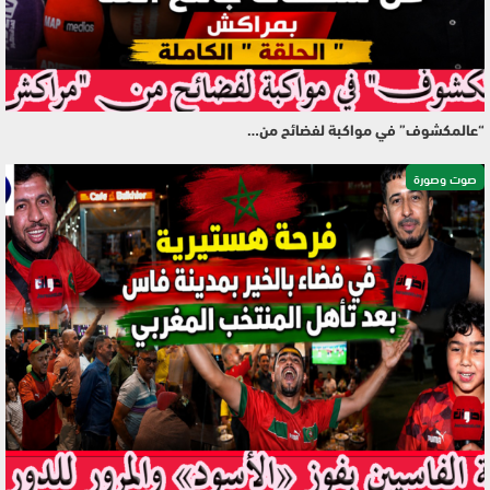
“عالمكشوف” في مواكبة لفضائح من…
صوت وصورة