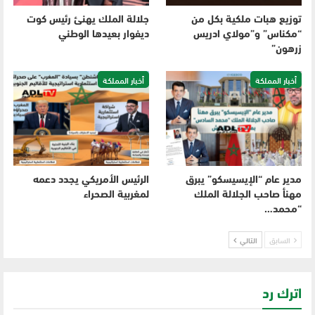
توزيع هبات ملكية بكل من
جلالة الملك يهنئ رئيس كوت
“مكناس” و”مولاي ادريس
ديفوار بعيدها الوطني
زرهون”
أخبار المملكة
أخبار المملكة
مدير عام “الإيسيسكو” يبرق
الرئيس الأمريكي يجدد دعمه
مهنأ صاحب الجلالة الملك
لمغربية الصحراء
“محمد…
السابق
التالي
اترك رد