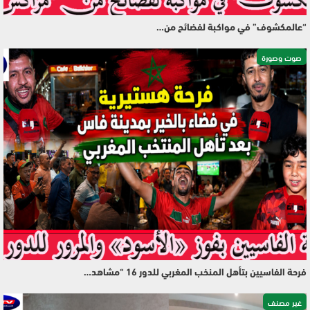
“عالمكشوف” في مواكبة لفضائح من…
صوت وصورة
فرحة الفاسيين بتأهل المنخب المغربي للدور 16 “مشاهد…
غير مصنف