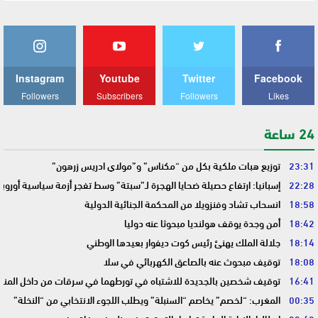
Instagram
Youtube
Twitter
Facebook
Followers
Subscribers
Followers
Likes
24 ساعة
23:31
توزيع هبات ملكية بكل من “مكناس” و”مولاي ادريس زرهون”
22:28
إسبانيا: ارتفاع حصيلة ضحايا الهجرة لـ”سبتة” وسط تفجر أزمة سياسية أوروب
18:58
انسحاب تشاد وفنزويلا من المحكمة الجنائية الدولية
18:42
أمن وجدة يوقف هولنديا مبحوثا عنه دوليا
18:14
جلالة الملك يهنئ رئيس كوت ديفوار بعيدها الوطني
18:08
توقيف مبحوث عنه بالصاعق الكهربائي في سلا
16:41
توقيف شخصين بالجديدة للاشتباه في تورطهما في سرقات من داخل المنا
00:35
المغرب: “لخصم” يخاصم “السنبلة” ويطلب اللجوء الانتخابي من “النخلة”