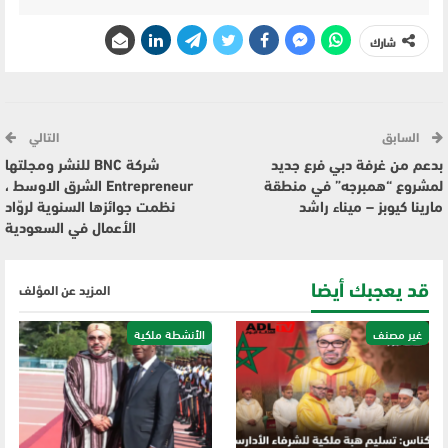
شارك
السابق
التالي
بدعم من غرفة دبي فرع جديد
شركة BNC للنشر ومجلتها
لمشروع “همبرجه” في منطقة
Entrepreneur الشرق الاوسط ،
مارينا كيوبز – ميناء راشد
نظمت جوائزها السنوية لروّاد
الأعمال في السعودية
قد يعجبك أيضا
المزيد عن المؤلف
غير مصنف
الأنشطة ملكية