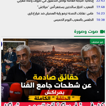
22:43
إيطاليا: النيابة العامة تواصل التحقيق في ظروف وفاة مغربي
17:48
المغرب: انتزاز سائحتين يستنفر أمن “مراكش”
16:23
فاس: نقابات الصحة ترفع راية العصيان ضد قرار إداري
10:38
الطقس بالمغرب اليوم الخميس
صوت وصورة
غير مصنف